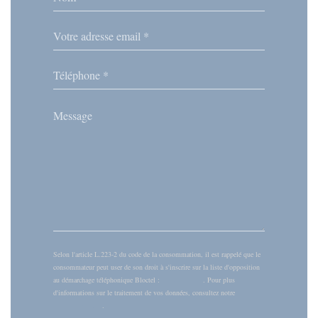
Selon l'article L.223-2 du code de la consommation, il est rappelé que le
consommateur peut user de son droit à s'inscrire sur la liste d'opposition
au démarchage téléphonique Bloctel :
bloctel.gouv.fr
. Pour plus
d'informations sur le traitement de vos données, consultez notre
politique
de confidentialité
.