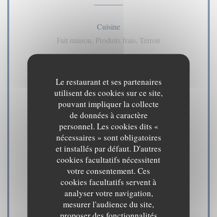
Cuisine
Fait maison, Produits frais, Terroir
Type de restaurant
Le restaurant et ses partenaires
Bistrot
utilisent des cookies sur ce site,
pouvant impliquer la collecte
Services
de données à caractère
Climatisation, Privatisation, Accès aux personnes à
personnel. Les cookies dits «
nécessaires » sont obligatoires
mobilité réduite, Terrasse, Accès Wifi
et installés par défaut. D'autres
cookies facultatifs nécessitent
Moyens de paiement
votre consentement. Ces
Amex, American Express, Paiement Sans Contact,
cookies facultatifs servent à
Eurocard/Mastercard, Espèces, Visa, Chèques,
analyser votre navigation,
mesurer l'audience du site,
Carte Bleue
proposer des fonctionnalités