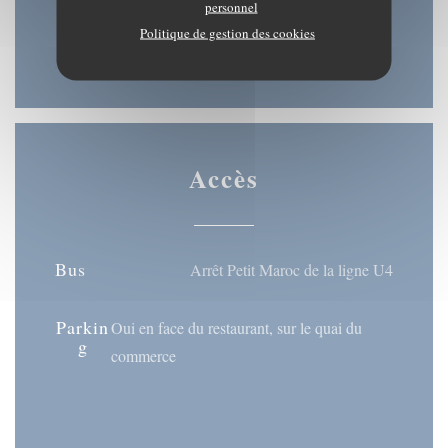
personnel
Sam
-
Dim
Politique de gestion des cookies
Fermé
Accès
Bus
Arrêt Petit Maroc de la ligne U4
Parkin
Oui en face du restaurant, sur le quai du
g
commerce