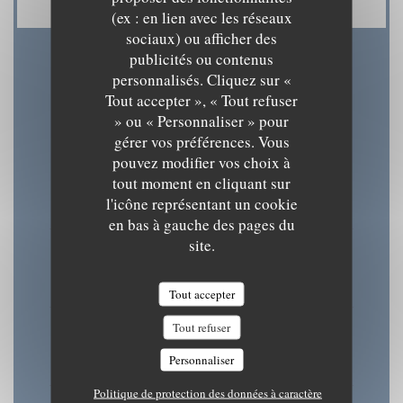
(ex : en lien avec les réseaux
sociaux) ou afficher des
publicités ou contenus
Horaires
personnalisés. Cliquez sur «
Tout accepter », « Tout refuser
» ou « Personnaliser » pour
gérer vos préférences. Vous
pouvez modifier vos choix à
Lun
-
Mar
tout moment en cliquant sur
08h30 - 15h30
18h30 - 22h00
l'icône représentant un cookie
•
en bas à gauche des pages du
site.
Mercredi
08h30 - 22h00
Tout accepter
Tout refuser
Jeu
-
Ven
08h30 - 15h30
18h30 - 22h00
Personnaliser
•
Politique de protection des données à caractère