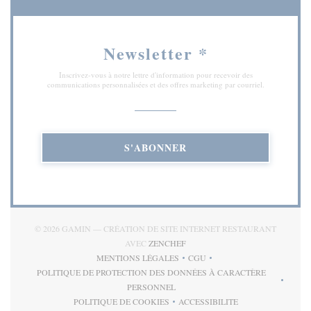
Newsletter
*
Inscrivez-vous à notre lettre d'information pour recevoir des
communications personnalisées et des offres marketing par courriel.
S'ABONNER
© 2026 GAMIN — CRÉATION DE SITE INTERNET RESTAURANT
((OUVRE UNE NOUVELLE FENÊT
AVEC
ZENCHEF
MENTIONS LÉGALES
CGU
((OUVRE UNE NOUVELLE FENÊTRE))
((OUVRE UNE NOUVELLE FE
POLITIQUE DE PROTECTION DES DONNÉES À CARACTÈRE
((OUVRE UNE NOUVELLE FENÊTRE))
PERSONNEL
POLITIQUE DE COOKIES
ACCESSIBILITE
((OUVRE UNE NOUVELLE FENÊTRE))
((OUVRE UNE NOUVELLE 