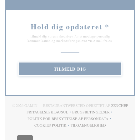
Hold dig opdateret
*
Tilmeld dig vores nyhedsbrev for at modtage personlig
kommunikation og markedsføringstilbud via e-mail fra os.
TILMELD DIG
((ÅBNE
© 2026 GAMIN — RESTAURANTWEBSTED OPRETTET AF
ZENCHEF
FRITAGELSESKLAUSUL
BRUGSBETINGELSER
((ÅBNER I ET NYT VINDUE))
((ÅBNER I ET NYT VINDUE
POLITIK FOR BESKYTTELSE AF PERSONDATA
((ÅBNER I ET NYT VINDUE))
COOKIES POLITIK
TILGAENGELIGHED
((ÅBNER I ET NYT VINDUE))
((ÅBNER I ET NYT VINDUE))