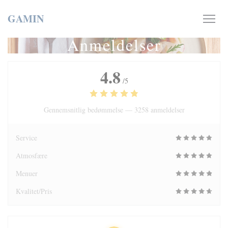
CCookie-styringspanel
GAMIN
Anmeldelser
4.8
/5
Gennemsnitlig bedømmelse —
3258 anmeldelser
Service
Atmosfære
Menuer
Kvalitet/Pris