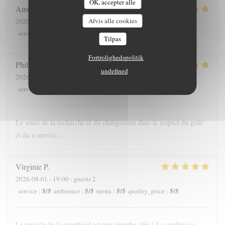
OK, accepter alle
Amelie
G
Afvis alle cookies
2026-08-04
- 12:45 - guests 12
5
/5
5
/5
5
/5
5
/5
service
:
ambience
:
menu
:
quality_price
:
Tilpas
Fortrolighedspolitik
Philippe
G
undefined
2026-08-03
- 20:00 - guests 3
5
/5
5
/5
5
/5
5
/5
service
:
ambience
:
menu
:
quality_price
:
Le souci de la recherche et du changement dans le respect du goût
et du u service…
Virginie
P
2026-08-01
- 19:00 - guests 2
5
/5
5
/5
5
/5
5
/5
service
:
ambience
:
menu
:
quality_price
:
La revisite de la streetfood est une superbe idée ! La qualité au