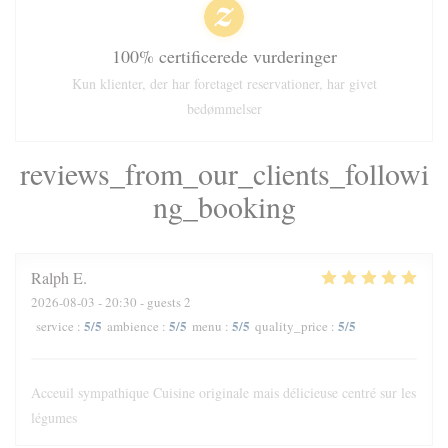
100% certificerede vurderinger
Kun klienter, der har foretaget reservationer, har givet
bedømmelser
reviews_from_our_clients_followi
ng_booking
Ralph
E
2026-08-03
- 20:30 - guests 2
5
/5
5
/5
5
/5
5
/5
service
:
ambience
:
menu
:
quality_price
:
Acceuil sympathique Cuisine originale mais délicieuse centré sur les
légumes