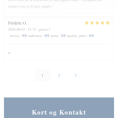
rendez-vous et le prix adapté !
Frédéric
O
2026-08-03
- 12:15 - guests 3
5
/5
5
/5
5
/5
5
/5
service
:
ambience
:
menu
:
quality_price
:
♥️
1
2
3
Kort og Kontakt