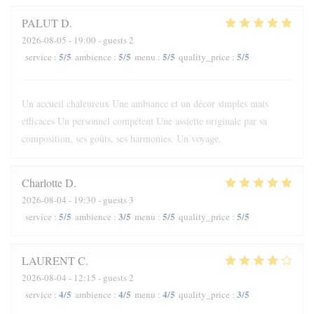
PALUT
D
2026-08-05
- 19:00 - guests 2
5
/5
5
/5
5
/5
5
/5
service
:
ambience
:
menu
:
quality_price
:
Un accueil chaleureux Une ambiance et un décor simples mais
efficaces Un personnel compétent Une assiette originale par sa
composition, ses goûts, ses harmonies. Un voyage.
Charlotte
D
2026-08-04
- 19:30 - guests 3
5
/5
3
/5
5
/5
5
/5
service
:
ambience
:
menu
:
quality_price
:
LAURENT
C
2026-08-04
- 12:15 - guests 2
4
/5
4
/5
4
/5
3
/5
service
:
ambience
:
menu
:
quality_price
: