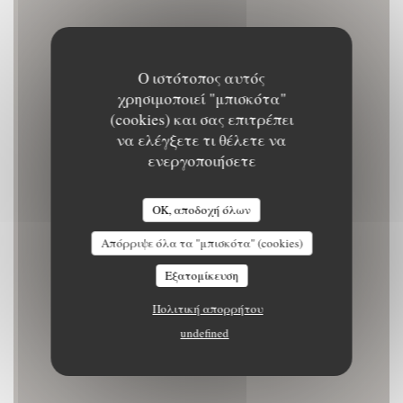
Ο ιστότοπος αυτός
χρησιμοποιεί "μπισκότα"
(cookies) και σας επιτρέπει
να ελέγξετε τι θέλετε να
GAMIN
ενεργοποιήσετε
ΚΑΠΗΛΕΙΌ
|
SAINT-NAZAIRE
OK, αποδοχή όλων
Απόρριψε όλα τα "μπισκότα" (cookies)
ΚΆΝΤΕ ΚΡΆΤΗΣΗ ΤΡΑΠΕΖΙΟΎ
Εξατομίκευση
Πολιτική απορρήτου
undefined