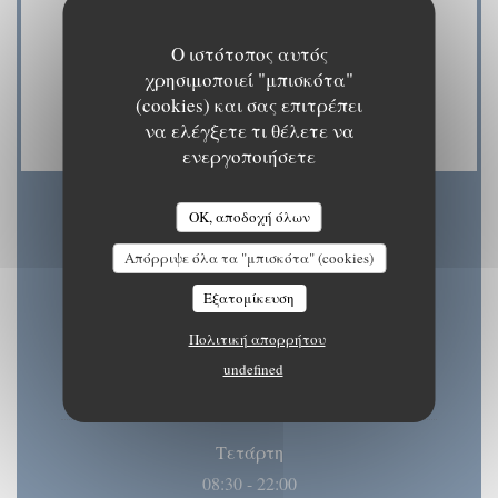
Amex, American Express, Χρώμα χωρίς
επαφήΧρώμα χωρίς επαφή, Eurocard /
Ο ιστότοπος αυτός
χρησιμοποιεί "μπισκότα"
Mastercard, Μετρητά, Visa, Έλεγχοι,
(cookies) και σας επιτρέπει
Χρεωστική κάρτα
να ελέγξετε τι θέλετε να
ενεργοποιήσετε
OK, αποδοχή όλων
Ώρες λειτουργίας
Απόρριψε όλα τα "μπισκότα" (cookies)
Εξατομίκευση
Πολιτική απορρήτου
Δ�
-
Τ�
undefined
08:30 - 15:30
18:30 - 22:00
•
Τετάρτη
08:30 - 22:00