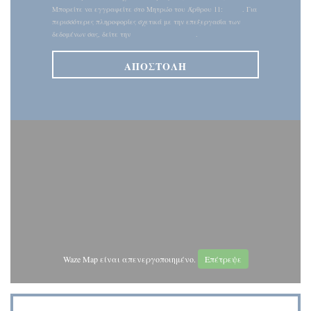
Μπορείτε να εγγραφείτε στο Μητρώο του Άρθρου 11:
dpa.gr
. Για
περισσότερες πληροφορίες σχετικά με την επεξεργασία των
δεδομένων σας, δείτε την
πολιτική απορρήτου
.
Waze Map είναι απενεργοποιημένο.
Επέτρεψε