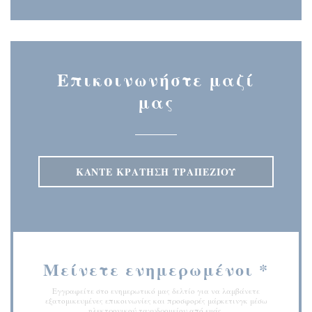
Επικοινωνήστε μαζί
μας
ΚΆΝΤΕ ΚΡΆΤΗΣΗ ΤΡΑΠΕΖΙΟΎ
Μείνετε ενημερωμένοι
*
Εγγραφείτε στο ενημερωτικό μας δελτίο για να λαμβάνετε
εξατομικευμένες επικοινωνίες και προσφορές μάρκετινγκ μέσω
ηλεκτρονικού ταχυδρομείου από εμάς.