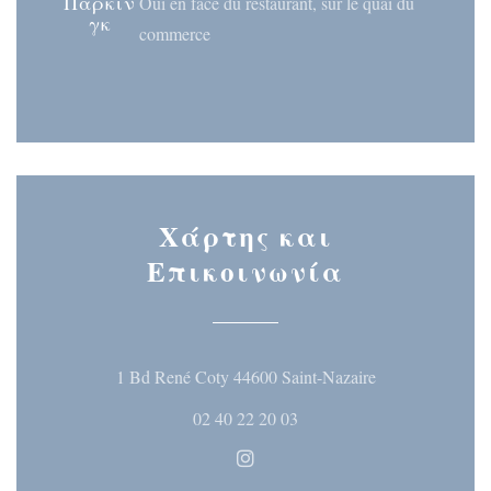
Πάρκιν
Oui en face du restaurant, sur le quai du
γκ
commerce
Χάρτης και
Επικοινωνία
((ανοίγει σε ν
1 Bd René Coty 44600 Saint-Nazaire
02 40 22 20 03
Instagram ((ανοίγει σε νέο 