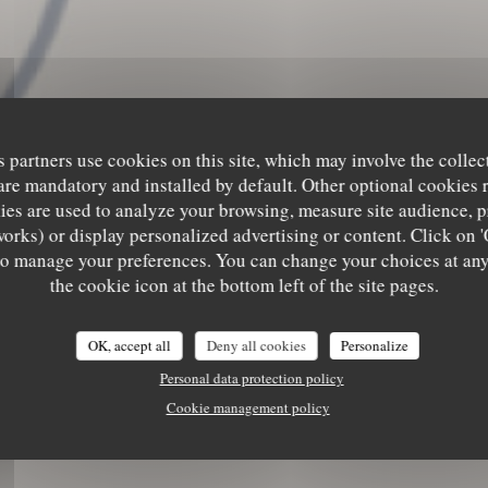
s partners use cookies on this site, which may involve the collec
are mandatory and installed by default. Other optional cookies 
es are used to analyze your browsing, measure site audience, pr
works) or display personalized advertising or content. Click on '
' to manage your preferences. You can change your choices at an
the cookie icon at the bottom left of the site pages.
OK, accept all
Deny all cookies
Personalize
Personal data protection policy
Cookie management policy