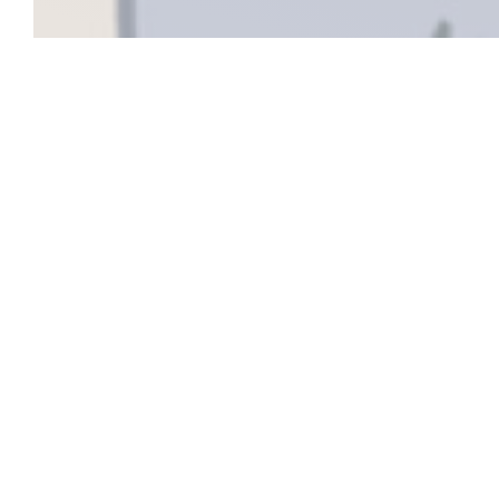
GAMIN est u
produits, 
C’est le mélan
créer une ali