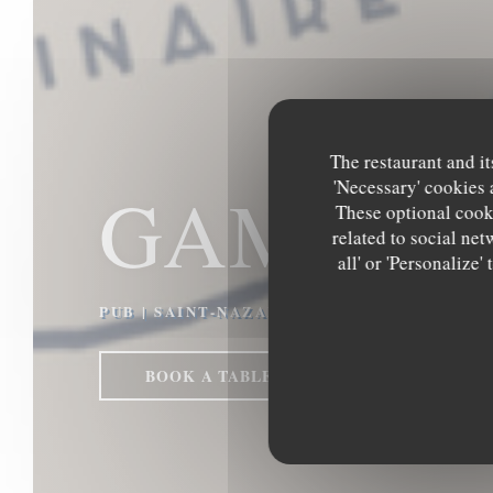
The restaurant and it
'Necessary' cookies 
GAMIN
These optional cooki
related to social net
all' or 'Personalize
PUB
|
SAINT-NAZAIRE
BOOK A TABLE