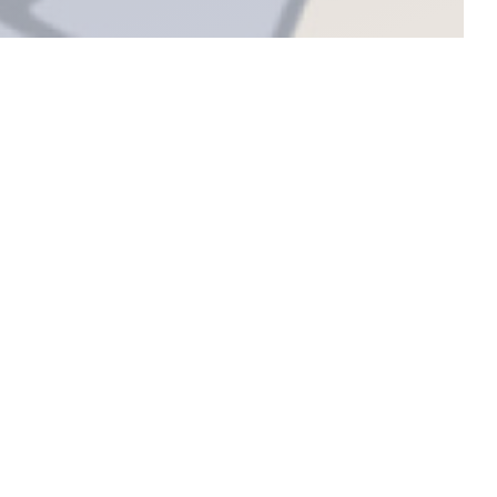
mble de bons
ème maison.
raisonnée, pour
e et ce que la