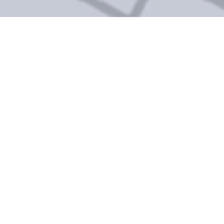
GAMIN
ne maison culinaire : un lieu de vie pour se restaurer et partager ense
dans un esprit attentionné, chaleureux et réjouissant. Comme une deuxi
UNE CUISINE SAVOUREUSE ET ENGAGÉE
ge entre des expériences gastronomiques et une conscience écologique 
mentation vivante, nourricière et décontractée, en phase avec notre époqu
nature nous donne.