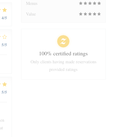
Menus
Value
4
/5
:
5
/5
:
100% certified ratings
Only clients having made reservations
provided ratings
5
/5
:
ien
at