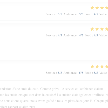
5
/5
5
/5
4
/5
Service
:
Ambiance
:
Food
:
Value
4
/5
4
/5
4
/5
Service
:
Ambiance
:
Food
:
Value
5
/5
5
/5
5
/5
Service
:
Ambiance
:
Food
:
Value
andation d'une amie du coin. Comme prévu, le service et l'ambiance étaient
e les cuisiniers qui sont dans la cuisine! La cuisine était également raffinée, b
e nous étions quatre, nous avons goûté à tous les plats de ce jour-là. Chaque pl
ellent rapport qualité-prix !