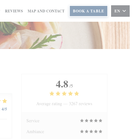
REVIEWS
MAP AND CONTACT
BOOK A TABLE
EN
4.8
/5
Average rating —
3267 reviews
4
/5
:
Service
Ambiance