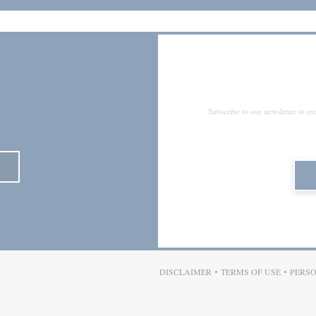
Subscribe to our newsletter to r
NS IN A NEW WINDOW))
DISCLAIMER
TERMS OF USE
PERSO
((OPENS IN A NEW WINDOW))
((OPENS IN A 