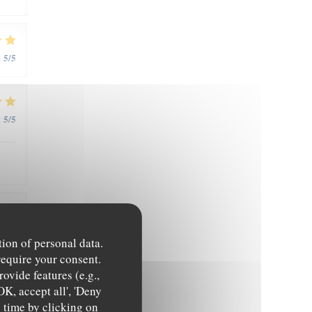
5
/5
:
5
/5
:
5
/5
:
tion of personal data.
require your consent.
ovide features (e.g.,
OK, accept all', 'Deny
y time by clicking on