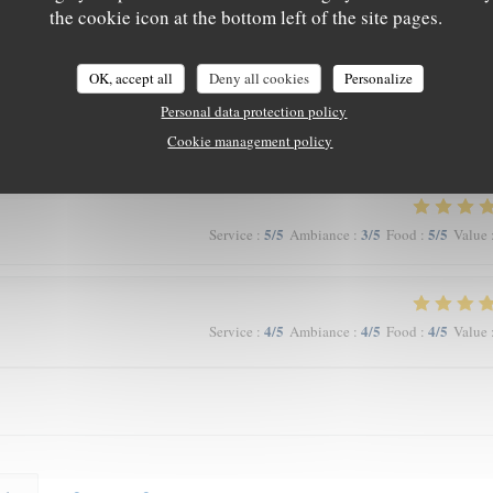
the cookie icon at the bottom left of the site pages.
5
/5
5
/5
5
/5
Service
:
Ambiance
:
Food
:
Value
OK, accept all
Deny all cookies
Personalize
ais efficaces Un personnel compétent Une assiette originale par sa composition
Personal data protection policy
Cookie management policy
5
/5
3
/5
5
/5
Service
:
Ambiance
:
Food
:
Value
4
/5
4
/5
4
/5
Service
:
Ambiance
:
Food
:
Value