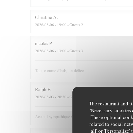
Christine
A
2026-08-06
- 19:00 - Guests 2
nicolas
P
2026-08-06
- 13:00 - Guests 3
Top, comme d'hab, un délice
Ralph
E
2026-08-03
- 20:30 - Guests 2
The restaurant and it
'Necessary' cookies 
Acceuil sympathique Cuisine originale mais délicieuse cen
These optional cooki
related to social net
all' or 'Personalize