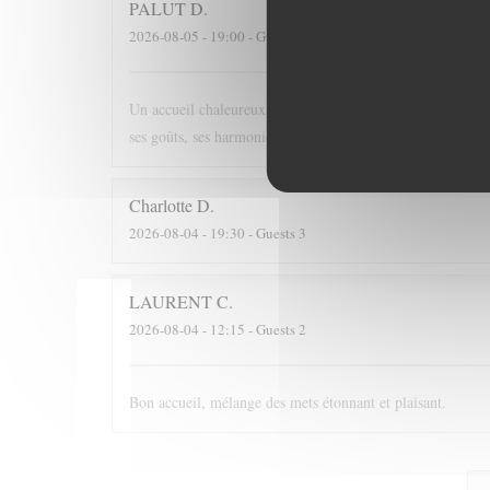
PALUT
D
2026-08-05
- 19:00 - Guests 2
Un accueil chaleureux Une ambiance et un décor simples m
ses goûts, ses harmonies. Un voyage.
Charlotte
D
2026-08-04
- 19:30 - Guests 3
LAURENT
C
2026-08-04
- 12:15 - Guests 2
Bon accueil, mélange des mets étonnant et plaisant.