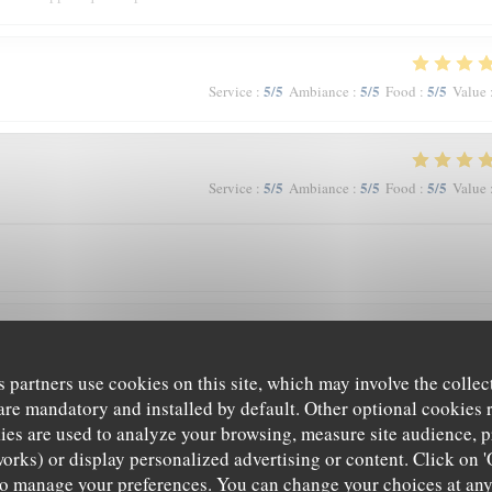
5
/5
5
/5
5
/5
Service
:
Ambiance
:
Food
:
Value
5
/5
5
/5
5
/5
Service
:
Ambiance
:
Food
:
Value
5
/5
5
/5
5
/5
Service
:
Ambiance
:
Food
:
Value
s partners use cookies on this site, which may involve the collec
are mandatory and installed by default. Other optional cookies 
tré sur les légumes
es are used to analyze your browsing, measure site audience, pr
works) or display personalized advertising or content. Click on '
' to manage your preferences. You can change your choices at an