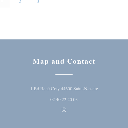
1
2
3
Map and Contact
((opens in a ne
1 Bd René Coty 44600 Saint-Nazaire
02 40 22 20 03
Instagram ((opens in a new wi