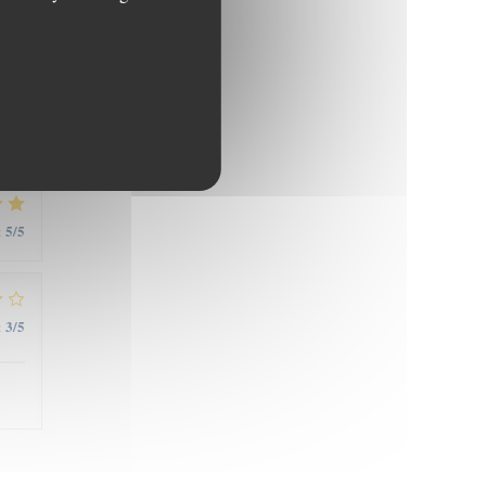
5
/5
:
,
5
/5
:
3
/5
: