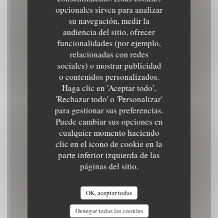
opcionales sirven para analizar
su navegación, medir la
audiencia del sitio, ofrecer
funcionalidades (por ejemplo,
GAMIN
relacionadas con redes
sociales) o mostrar publicidad
o contenidos personalizados.
PUB
|
SAINT-NAZAIRE
Haga clic en 'Aceptar todo',
'Rechazar todo' o 'Personalizar'
RESERVAR UNA MESA
para gestionar sus preferencias.
Puede cambiar sus opciones en
cualquier momento haciendo
clic en el icono de cookie en la
parte inferior izquierda de las
páginas del sitio.
OK, aceptar todas
Denegar todas las cookies