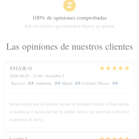
100% de opiniones comprobadas
Solo los clientes que reservaron dejaron su opinión
Las opiniones de nuestros clientes
SYLVIE
O
2026-08-05
- 21:00 - Invitados 3
5
/5
5
/5
5
/5
5
/5
Servicio
:
Ambiente
:
Menú
:
Calidad / Precio
:
Jamais déçue par la formule autour de produits locaux et frais même
si parfois je n’aurais pas fait le même choix ( les poivrons verts avec
la pomme de terre.)
Laetitia
L