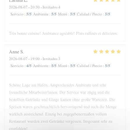
2026-08-07
- 20:30 - Invitados 4
5
/5
5
/5
5
/5
5
/5
Servicio
:
Ambiente
:
Menú
:
Calidad / Precio
:
Très bonne cuisine! Ambiance agréable! Plats raffinés et délicieux.
Anne
S
2026-08-07
- 19:00 - Invitados 3
4
/5
5
/5
5
/5
5
/5
Servicio
:
Ambiente
:
Menú
:
Calidad / Precio
:
Schöne Lage am Hafen. Ansprechendes Ambiente und sehr
freundliche Mitarbeiter/innen. Der Service war zügig und die
bestellten Getränke und Gänge kamen ohne große Wartezeit. Die
Speisen waren geschmachklich hervorragend und auch die Menge
wirklich ausreichend. Einzig bei zugegebenermaßen vollem
Restaurant wurden zwei Getränke vergessen. Insgesamt sehr zu
empfehlen!