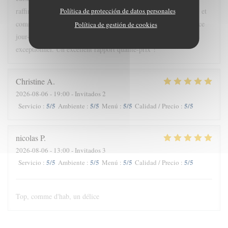
raffinée, bien au-delà de ce qu'on attend d'un restaurant du port, et
Política de protección de datos personales
comme nous étions quatre, nous avons goûté à tous les plats de ce
Política de gestión de cookies
jour-là. Chaque plat était original et préparé avec un soin
exceptionnel. Un excellent rapport qualité-prix !
Christine
A
2026-08-06
- 19:00 - Invitados 2
5
/5
5
/5
5
/5
5
/5
Servicio
:
Ambiente
:
Menú
:
Calidad / Precio
:
nicolas
P
2026-08-06
- 13:00 - Invitados 3
5
/5
5
/5
5
/5
5
/5
Servicio
:
Ambiente
:
Menú
:
Calidad / Precio
:
Top, comme d'hab, un délice