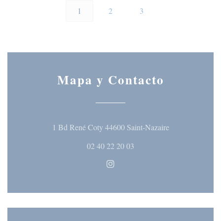
1
2
3
Mapa y Contacto
((abre en una nu
1 Bd René Coty 44600 Saint-Nazaire
02 40 22 20 03
Instagram ((abre en una nueva 