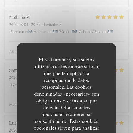
Nathalie
V
2026-08-04
- 20:30 - Invitados 3
4
/5
5
/5
5
/5
5
/5
Servicio
:
Ambiente
:
Menú
:
Calidad / Precio
:
Au top comme chaque fois.
El restaurante y sus socios
utilizan cookies en este sitio, lo
Samuel
M
que puede implicar la
2026-08-04
- 19:00 - Invitados 2
recopilación de datos
4
/5
4
/5
5
/5
4
/5
Servicio
:
Ambiente
:
Menú
:
Calidad / Precio
:
personales. Las cookies
denominadas «necesarias» son
obligatorias y se instalan por
Menu exelent, aliments de qualité et cuisine élaboré
defecto. Otras cookies
opcionales requieren su
consentimiento. Estas cookies
Luc et Francine
M
opcionales sirven para analizar
2026-08-03
- 19:00 - Invitados 10