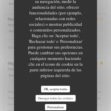
su navegación, medir la
5
/5
5
/5
4
/5
4
/5
Servicio
:
Ambiente
:
Menú
:
Calidad / Precio
:
audiencia del sitio, ofrecer
funcionalidades (por ejemplo,
relacionadas con redes
Pierre
L
sociales) o mostrar publicidad
2026-08-06
- 20:00 - Invitados 2
o contenidos personalizados.
4
/5
4
/5
4
/5
5
/5
Servicio
:
Ambiente
:
Menú
:
Calidad / Precio
:
Haga clic en 'Aceptar todo',
'Rechazar todo' o 'Personalizar'
para gestionar sus preferencias.
Très belle expérience, nous reviendrons !
Puede cambiar sus opciones en
cualquier momento haciendo
Shige
S
clic en el icono de cookie en la
2026-07-21
- 20:30 - Invitados 4
parte inferior izquierda de las
5
/5
páginas del sitio.
5
/5
5
/5
5
/5
Servicio
:
Ambiente
:
Menú
:
Calidad / Precio
:
OK, aceptar todas
Nous'y sommes allées pour la première fois sur la recommandation
d'une amie du coin. Comme prévu, le service et l'ambiance étaient
Denegar todas las cookies
excellents et très agréables. Les gens sont tous sympas, même les
Personalizar
cuisiniers qui sont dans la cuisine! La cuisine était également