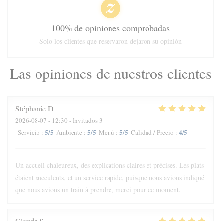
100% de opiniones comprobadas
Solo los clientes que reservaron dejaron su opinión
Las opiniones de nuestros clientes
Stéphanie
D
2026-08-07
- 12:30 - Invitados 3
5
/5
5
/5
5
/5
4
/5
Servicio
:
Ambiente
:
Menú
:
Calidad / Precio
:
Un accueil chaleureux, des explications claires et précises. Les plats
étaient succulents, et un service rapide, puisque nous avions indiqué
que nous avions un train à prendre, merci pour ce moment.
Claude
S