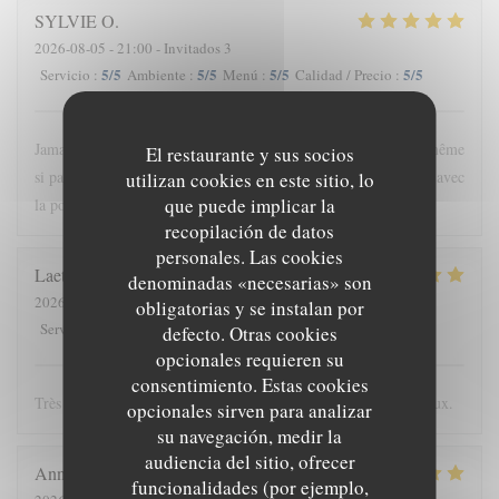
SYLVIE
O
2026-08-05
- 21:00 - Invitados 3
5
/5
5
/5
5
/5
5
/5
Servicio
:
Ambiente
:
Menú
:
Calidad / Precio
:
Jamais déçue par la formule autour de produits locaux et frais même
El restaurante y sus socios
si parfois je n’aurais pas fait le même choix ( les poivrons verts avec
utilizan cookies en este sitio, lo
que puede implicar la
la pomme de terre.)
recopilación de datos
personales. Las cookies
Laetitia
L
denominadas «necesarias» son
2026-08-07
- 20:30 - Invitados 4
obligatorias y se instalan por
5
/5
5
/5
5
/5
5
/5
Servicio
:
Ambiente
:
Menú
:
Calidad / Precio
:
defecto. Otras cookies
opcionales requieren su
consentimiento. Estas cookies
Très bonne cuisine! Ambiance agréable! Plats raffinés et délicieux.
opcionales sirven para analizar
su navegación, medir la
audiencia del sitio, ofrecer
Anne
S
funcionalidades (por ejemplo,