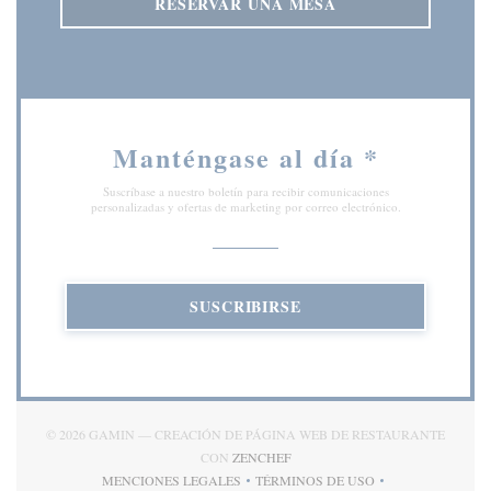
RESERVAR UNA MESA
Manténgase al día
*
Suscríbase a nuestro boletín para recibir comunicaciones
personalizadas y ofertas de marketing por correo electrónico.
SUSCRIBIRSE
© 2026 GAMIN — CREACIÓN DE PÁGINA WEB DE RESTAURANTE
((ABRE EN UNA NUEVA VENTAN
CON
ZENCHEF
MENCIONES LEGALES
TÉRMINOS DE USO
((ABRE EN UNA NUEVA VENTANA))
((ABRE EN UNA NUEVA VE