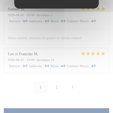
Samuel
M
2026-08-04
- 19:00 - Invitados 2
4
/5
4
/5
5
/5
4
/5
Servicio
:
Ambiente
:
Menú
:
Calidad / Precio
:
Menu exelent, aliments de qualité et cuisine élaboré
Luc et Francine
M
2026-08-03
- 19:00 - Invitados 10
5
/5
5
/5
4
/5
4
/5
Servicio
:
Ambiente
:
Menú
:
Calidad / Precio
:
1
2
3