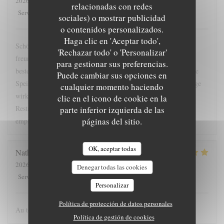
2026-08-07
- 19:00 - Invitados 3
relacionadas con redes
4
/5
5
/5
5
/5
5
/5
Servicio
:
Ambiente
:
Menú
:
Calidad / Precio
:
sociales) o mostrar publicidad
o contenidos personalizados.
Haga clic en 'Aceptar todo',
Schöne Lage am Hafen. Ansprechendes Ambiente und sehr
'Rechazar todo' o 'Personalizar'
freundliche Mitarbeiter/innen. Der Service war zügig und die
para gestionar sus preferencias.
bestellten Getränke und Gänge kamen ohne große Wartezeit. Die
Puede cambiar sus opciones en
Speisen waren geschmachklich hervorragend und auch die Menge
cualquier momento haciendo
wirklich ausreichend. Einzig bei zugegebenermaßen vollem
clic en el icono de cookie en la
Restaurant wurden zwei Getränke vergessen. Insgesamt sehr zu
parte inferior izquierda de las
páginas del sitio.
empfehlen!
OK, aceptar todas
Nathalie
V
2026-08-04
- 20:30 - Invitados 3
Denegar todas las cookies
4
/5
5
/5
5
/5
5
/5
Servicio
:
Ambiente
:
Menú
:
Calidad / Precio
:
Personalizar
Política de protección de datos personales
Au top comme chaque fois.
Política de gestión de cookies