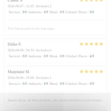
2026-08-07
- 12:45 - Invitados 2
5
/5
5
/5
5
/5
5
/5
Servicio
:
Ambiente
:
Menú
:
Calidad / Precio
:
Très bon accueil et très bon repas
Didier
F
2026-08-08
- 20:30 - Invitados 6
5
/5
5
/5
5
/5
4
/5
Servicio
:
Ambiente
:
Menú
:
Calidad / Precio
:
Marjolaine
M
2026-08-08
- 19:00 - Invitados 1
5
/5
5
/5
5
/5
5
/5
Servicio
:
Ambiente
:
Menú
:
Calidad / Precio
:
Jamais déçue, de bons produits, une cuisine inventive et savoureuse.