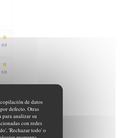
5
/5
:
5
/5
:
recopilación de datos
por defecto. Otras
 para analizar su
5
/5
:
lacionadas con redes
do', 'Rechazar todo' o
cualquier momento