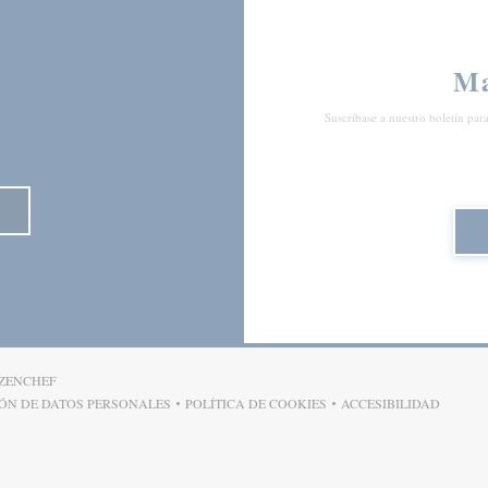
Ma
Suscríbase a nuestro boletín par
((ABRE EN UNA NUEVA VENTANA))
ZENCHEF
IÓN DE DATOS PERSONALES
POLÍTICA DE COOKIES
ACCESIBILIDAD
)
((ABRE EN UNA NUEVA VENTANA))
((ABRE EN UNA NUEVA VENTANA))
((ABRE EN UNA