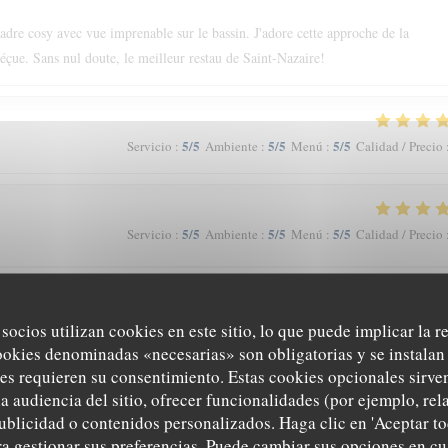
cadre cosy avec vue imprenable sur le bassin. J'adore cette approche de la
déçue. Sans nul doute, le meilleur restau de Saint-Nazaire!
5
/5
5
/5
5
/5
Servicio
:
Ambiente
:
Menú
:
Calidad / Precio
5
/5
5
/5
5
/5
Servicio
:
Ambiente
:
Menú
:
Calidad / Precio
 du goût et du u service…
 socios utilizan cookies en este sitio, lo que puede implicar la 
ookies denominadas «necesarias» son obligatorias y se instalan 
es requieren su consentimiento. Estas cookies opcionales sirven
5
/5
5
/5
5
/5
Servicio
:
Ambiente
:
Menú
:
Calidad / Precio
a audiencia del sitio, ofrecer funcionalidades (por ejemplo, re
ublicidad o contenidos personalizados. Haga clic en 'Aceptar to
ara gestionar sus preferencias. Puede cambiar sus opciones en 