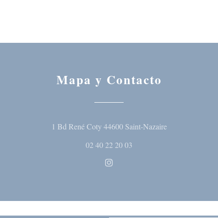
Mapa y Contacto
((abre en una nu
1 Bd René Coty 44600 Saint-Nazaire
02 40 22 20 03
Instagram ((abre en una nueva 