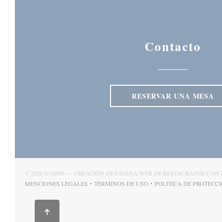
Contacto
RESERVAR UNA MESA
© 2026 GAMIN — CREACIÓN DE PÁGINA WEB DE RESTAURANTE CON
MENCIONES LEGALES
TÉRMINOS DE USO
POLÍTICA DE PROTECC
((ABRE EN UNA NUEVA VENTANA))
((ABRE EN UNA NUEVA VENTANA)