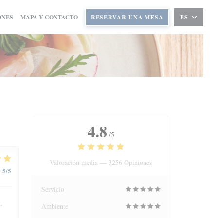
ONES
MAPA Y CONTACTO
RESERVAR UNA MESA
ES
4.8
/5
Valoración media —
3256 Opiniones
5
/5
:
Servicio
,
Ambiente