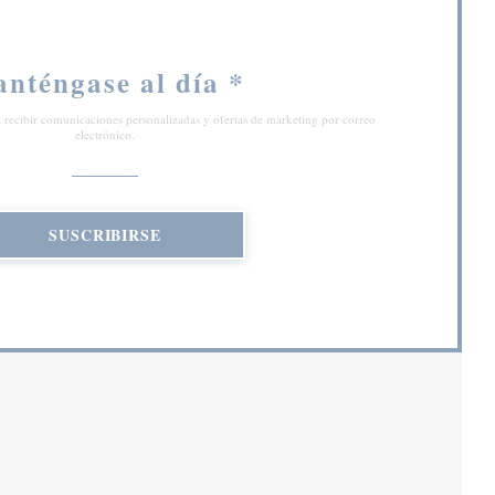
nténgase al día
*
a recibir comunicaciones personalizadas y ofertas de marketing por correo
electrónico.
SUSCRIBIRSE
 NUEVA VENTANA))