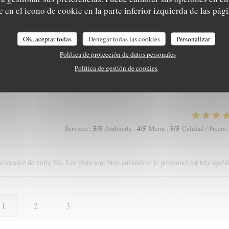
té au rendez-vous et le prix adapté !
 en el icono de cookie en la parte inferior izquierda de las pági
OK, aceptar todas
Denegar todas las cookies
Personalizar
5
/5
5
/5
5
/5
Servicio
:
Ambiente
:
Menú
:
Calidad / Precio
Política de protección de datos personales
Política de gestión de cookies
5
/5
4
/5
5
/5
Servicio
:
Ambiente
:
Menú
:
Calidad / Precio
rsaire de notre fils. Les plats sont bien cuisinés et le personnel est très agréa
1
2
3