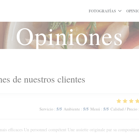
FOTOGRAFÍAS
OPINI
Opiniones
es de nuestros clientes
5
/5
5
/5
5
/5
Servicio
:
Ambiente
:
Menú
:
Calidad / Precio
ais efficaces Un personnel compétent Une assiette originale par sa composition