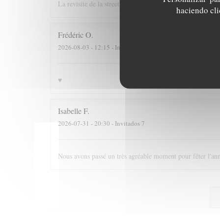
La revisite de la streetfood est une superbe idée ! La quali
haciendo clic
Frédéric
O
2026-08-03
- 12:15 - Invitados 3
♥️
Isabelle
F
2026-07-31
- 20:30 - Invitados 7
Nous avons passé un très agréable moment pour fêter l'annive