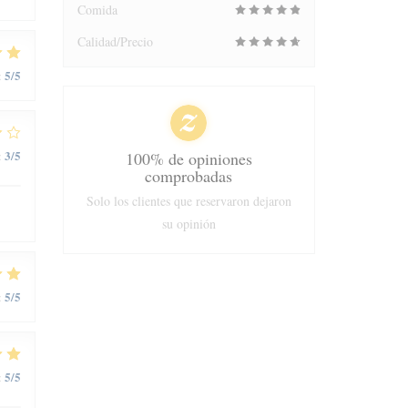
Comida
Calidad/Precio
5
/5
:
3
/5
:
100% de opiniones
comprobadas
Solo los clientes que reservaron dejaron
su opinión
5
/5
:
5
/5
: