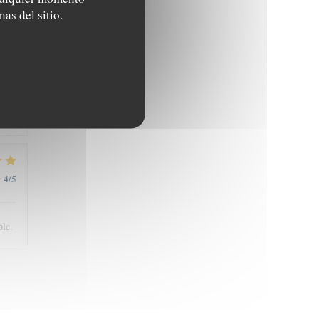
nas del sitio.
5
/5
:
4
/5
:
ble.