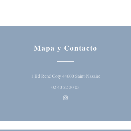
Mapa y Contacto
((abre en una nu
1 Bd René Coty 44600 Saint-Nazaire
02 40 22 20 03
Instagram ((abre en una nueva 