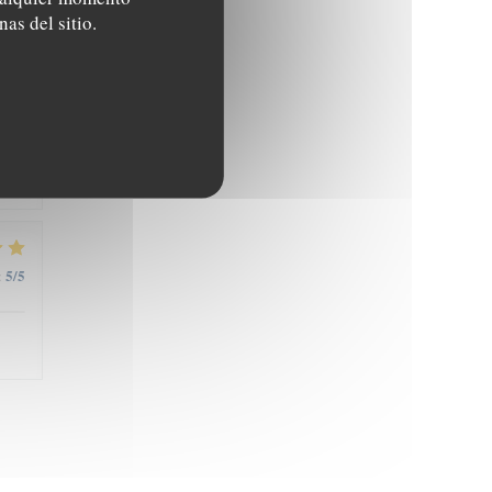
5
/5
:
nas del sitio.
5
/5
:
5
/5
: