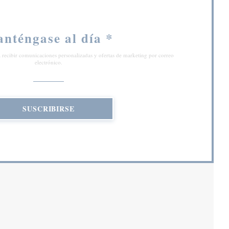
nténgase al día
*
a recibir comunicaciones personalizadas y ofertas de marketing por correo
electrónico.
SUSCRIBIRSE
 NUEVA VENTANA))