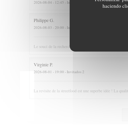
2026-08-04
- 12:45 - Invitados 12
haciendo clic
Philippe
G
2026-08-03
- 20:00 - Invitados 3
Le souci de la recherche et du changement dans le respect
Virginie
P
2026-08-01
- 19:00 - Invitados 2
La revisite de la streetfood est une superbe idée ! La quali