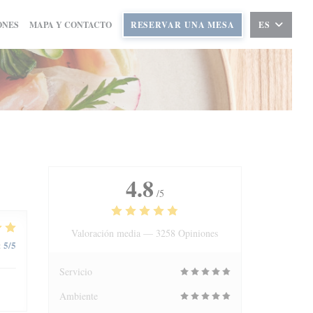
ONES
MAPA Y CONTACTO
RESERVAR UNA MESA
ES
4.8
/5
Valoración media —
3258 Opiniones
5
/5
:
Servicio
Ambiente