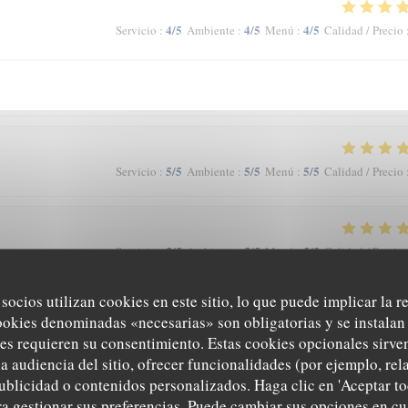
4
/5
4
/5
4
/5
Servicio
:
Ambiente
:
Menú
:
Calidad / Precio
5
/5
5
/5
5
/5
Servicio
:
Ambiente
:
Menú
:
Calidad / Precio
5
/5
5
/5
5
/5
Servicio
:
Ambiente
:
Menú
:
Calidad / Precio
 socios utilizan cookies en este sitio, lo que puede implicar la 
cadre cosy avec vue imprenable sur le bassin. J'adore cette approche de la
ookies denominadas «necesarias» son obligatorias y se instalan 
déçue. Sans nul doute, le meilleur restau de Saint-Nazaire!
es requieren su consentimiento. Estas cookies opcionales sirven
a audiencia del sitio, ofrecer funcionalidades (por ejemplo, re
ublicidad o contenidos personalizados. Haga clic en 'Aceptar to
ara gestionar sus preferencias. Puede cambiar sus opciones en 