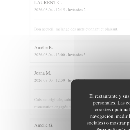
LAURENT
C
2026-08-04
- 12:15 - Invitados 2
Bon accueil, mélange des mets étonnant et plaisant.
Amélie
B
2026-08-04
- 13:00 - Invitados 3
Joana
M
2026-08-03
- 12:30 - Invitados 6
El restaurante y sus
Cuisine originale, subtile et authentique. Le tout dans un 
personales. Las c
restauration engagée et raffinée, mais sans chichi. Jamais 
cookies opcional
navegación, medir l
sociales) o mostrar p
Amelie
G
'Personalizar' p