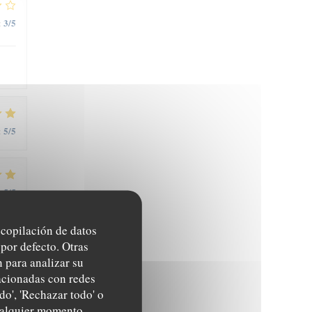
3
/5
:
5
/5
:
5
/5
:
recopilación de datos
por defecto. Otras
 para analizar su
lacionadas con redes
do', 'Rechazar todo' o
cualquier momento