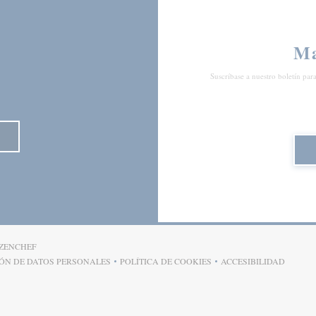
Ma
Suscríbase a nuestro boletín par
((ABRE EN UNA NUEVA VENTANA))
ZENCHEF
IÓN DE DATOS PERSONALES
POLÍTICA DE COOKIES
ACCESIBILIDAD
)
((ABRE EN UNA NUEVA VENTANA))
((ABRE EN UNA NUEVA VENTANA))
((ABRE EN UNA