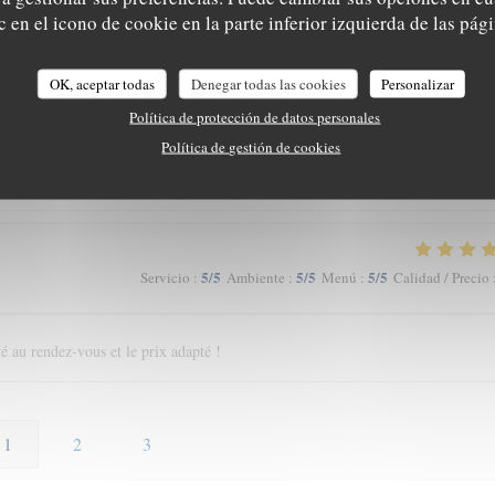
5
/5
5
/5
5
/5
Servicio
:
Ambiente
:
Menú
:
Calidad / Precio
 en el icono de cookie en la parte inferior izquierda de las pági
OK, aceptar todas
Denegar todas las cookies
Personalizar
5
/5
5
/5
5
/5
Servicio
:
Ambiente
:
Menú
:
Calidad / Precio
Política de protección de datos personales
Política de gestión de cookies
 du goût et du u service…
5
/5
5
/5
5
/5
Servicio
:
Ambiente
:
Menú
:
Calidad / Precio
té au rendez-vous et le prix adapté !
1
2
3