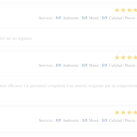
5
/5
5
/5
5
/5
Servicio
:
Ambiente
:
Menú
:
Calidad / Precio
tré sur les légumes
5
/5
5
/5
5
/5
Servicio
:
Ambiente
:
Menú
:
Calidad / Precio
ais efficaces Un personnel compétent Une assiette originale par sa composition
5
/5
3
/5
5
/5
Servicio
:
Ambiente
:
Menú
:
Calidad / Precio