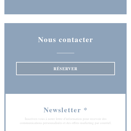
Instagram ((ouvre une nouvelle
Nous contacter
RÉSERVER
Newsletter
*
Inscrivez-vous à notre lettre d'information pour recevoir des
communications personnalisées et des offres marketing par courriel.