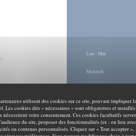
Lun
-
Mar
ir
Mercredi
Jeu
-
Ven
partenaires utilisent des cookies sur ce site, pouvant impliquer 
Sam
-
Dim
l. Les cookies dits « nécessaires » sont obligatoires et installés
ilité réduite, Terrasse,
fs nécessitent votre consentement. Ces cookies facultatifs serven
'audience du site, proposer des fonctionnalités (ex : en lien ave
icités ou contenus personnalisés. Cliquez sur « Tout accepter », 
r gérer vos préférences. Vous pouvez modifier vos choix à tou