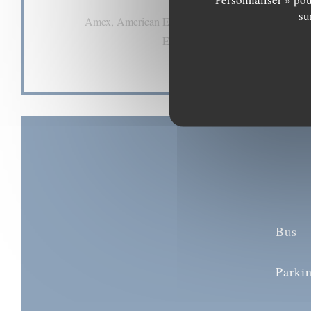
Moyens de paiement
su
Amex, American Express, Paiement Sans Contact, 
Espèces, Visa, Chèques, Carte Bl
Bus
Parki