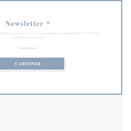
Newsletter
*
'information pour recevoir des communications personnalisées et des offres
marketing par courriel.
S'ABONNER
RE))
NE NOUVELLE FENÊTRE))