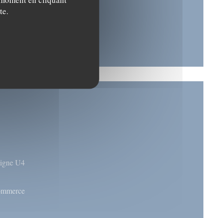
te.
 ligne U4
commerce