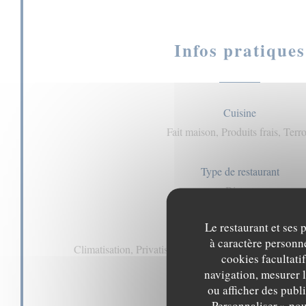
Infos pratiques
Cuisine
Fait maison, Produits frais, Terro
Type de restaurant
Bistrot
Le restaurant et ses 
Services
à caractère personne
Climatisation, Privatisation, Accès aux personnes à mob
cookies facultati
Accès Wifi
navigation, mesurer l
ou afficher des publ
Personnaliser » pou