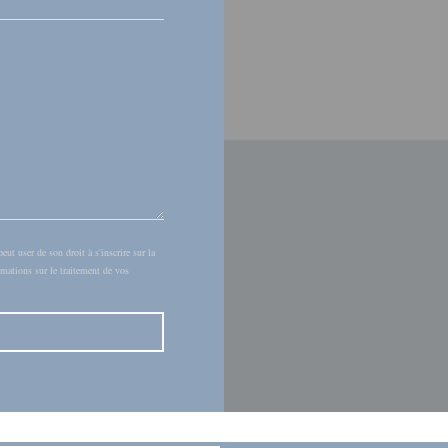
t user de son droit à s'inscrire sur la
rmations sur le traitement de vos