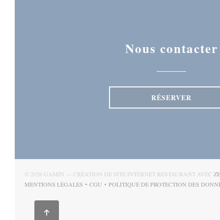
Nous contacter
RÉSERVER
© 2026 GAMIN — CRÉATION DE SITE INTERNET RESTAURANT AVEC
Z
MENTIONS LÉGALES
CGU
POLITIQUE DE PROTECTION DES DONN
((OUVRE UNE NOUVELLE FENÊTRE))
((OUVRE UNE NOUVELLE FENÊTRE))
((