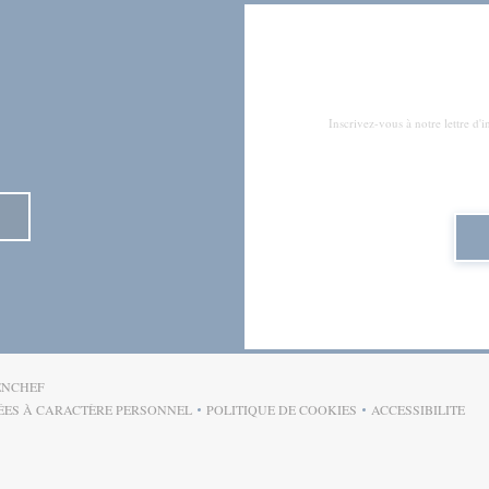
Inscrivez-vous à notre lettre d
((OUVRE UNE NOUVELLE FENÊTRE))
ENCHEF
ÉES À CARACTÈRE PERSONNEL
POLITIQUE DE COOKIES
ACCESSIBILITE
OUVRE UNE NOUVELLE FENÊTRE))
((OUVRE UNE NOUVELLE FENÊT
((OUVRE U