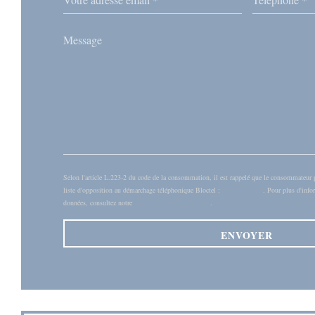
Selon l'article L.223-2 du code de la consommation, il est rappelé que le consommateur peu
liste d'opposition au démarchage téléphonique Bloctel :
bloctel.gouv.fr
. Pour plus d'info
données, consultez notre
politique de confidentialité
.