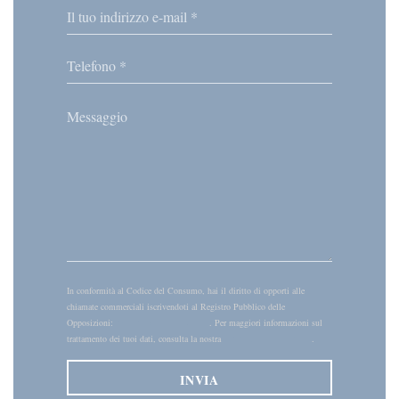
In conformità al Codice del Consumo, hai il diritto di opporti alle
chiamate commerciali iscrivendoti al Registro Pubblico delle
Opposizioni:
registrodelleopposizioni.it
. Per maggiori informazioni sul
trattamento dei tuoi dati, consulta la nostra
informativa sulla privacy
.