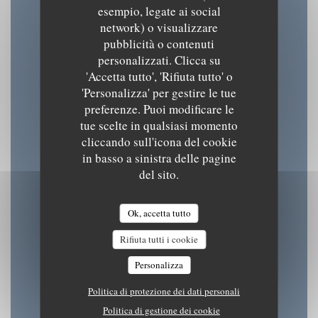
esempio, legate ai social
Orari
network) o visualizzare
pubblicità o contenuti
personalizzati. Clicca su
'Accetta tutto', 'Rifiuta tutto' o
'Personalizza' per gestire le tue
Lun
-
Mar
preferenze. Puoi modificare le
08:30 - 15:30
18:30 - 22:00
tue scelte in qualsiasi momento
•
cliccando sull'icona del cookie
in basso a sinistra delle pagine
Mercoledi
del sito.
08:30 - 22:00
Ok, accetta tutto
Gio
-
Ven
Rifiuta tutti i cookie
08:30 - 15:30
18:30 - 22:00
•
Personalizza
Sab
-
Dom
Politica di protezione dei dati personali
Chiuso
Politica di gestione dei cookie