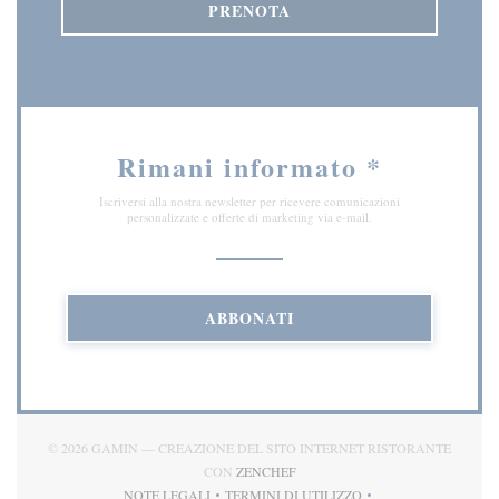
PRENOTA
Rimani informato
*
Iscriversi alla nostra newsletter per ricevere comunicazioni
personalizzate e offerte di marketing via e-mail.
ABBONATI
© 2026 GAMIN — CREAZIONE DEL SITO INTERNET RISTORANTE
((APRE UNA NUOVA FINESTRA)
CON
ZENCHEF
NOTE LEGALI
TERMINI DI UTILIZZO