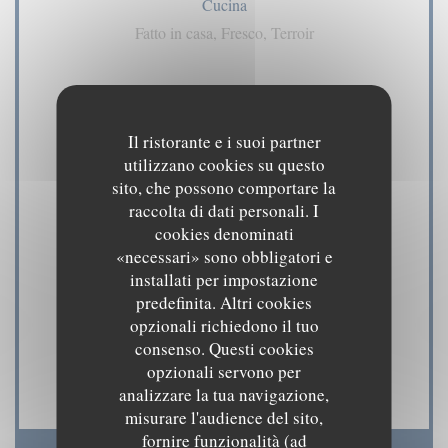
Cucina
Fatto in casa, Fresco, Terroir
Tipologia
Pub
Il ristorante e i suoi partner
utilizzano cookies su questo
Servizi
sito, che possono comportare la
Aria condizionata, Privatizzazione, Accesso disabili,
raccolta di dati personali. I
cookies denominati
Terrazzo, Connessione wifi
«necessari» sono obbligatori e
installati per impostazione
Metodo di pagamento
predefinita. Altri cookies
Amex, American Express, Contactless Payment,
opzionali richiedono il tuo
Eurocard / Mastercard, Contanti, Visa, Assegni,
consenso. Questi cookies
opzionali servono per
Bancomat
analizzare la tua navigazione,
misurare l'audience del sito,
fornire funzionalità (ad