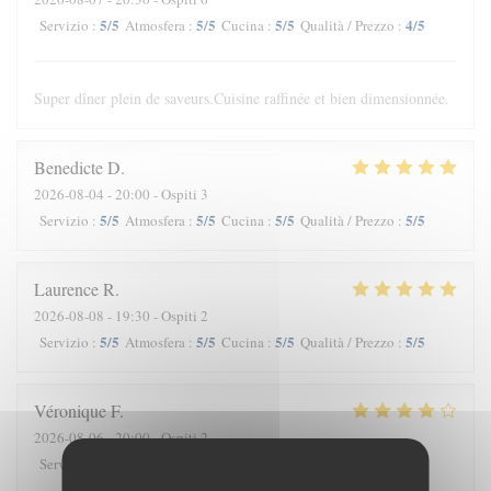
5
/5
5
/5
5
/5
4
/5
Servizio
:
Atmosfera
:
Cucina
:
Qualità / Prezzo
:
Super dîner plein de saveurs.Cuisine raffinée et bien dimensionnée.
Benedicte
D
2026-08-04
- 20:00 - Ospiti 3
5
/5
5
/5
5
/5
5
/5
Servizio
:
Atmosfera
:
Cucina
:
Qualità / Prezzo
:
Laurence
R
2026-08-08
- 19:30 - Ospiti 2
5
/5
5
/5
5
/5
5
/5
Servizio
:
Atmosfera
:
Cucina
:
Qualità / Prezzo
:
Véronique
F
2026-08-06
- 20:00 - Ospiti 2
3
/5
3
/5
4
/5
3
/5
Servizio
:
Atmosfera
:
Cucina
:
Qualità / Prezzo
: