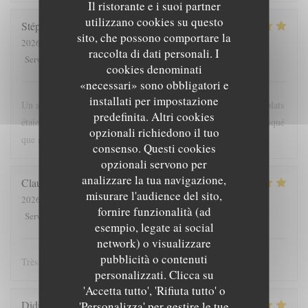
Il ristorante e i suoi partner
utilizzano cookies su questo
Stéphanie
D
sito, che possono comportare la
2026-08-07
- 12:30 - Ospiti 3
raccolta di dati personali. I
5
/5
5
/5
5
/5
4
/5
Servizio
:
Atmosfera
:
Cucina
:
Qualità / Prezzo
:
cookies denominati
«necessari» sono obbligatori e
installati per impostazione
Un accueil chaleureux, des explications claires et précises. Les plats
predefinita. Altri cookies
étaient succulents, et un service rapide, puisque nous avions indiqué
opzionali richiedono il tuo
que nous avions un train à prendre, merci pour ce moment.
consenso. Questi cookies
opzionali servono per
analizzare la tua navigazione,
Claude
S
misurare l'audience del sito,
2026-08-07
- 12:45 - Ospiti 2
fornire funzionalità (ad
5
/5
5
/5
5
/5
5
/5
Servizio
:
Atmosfera
:
Cucina
:
Qualità / Prezzo
:
esempio, legate ai social
network) o visualizzare
pubblicità o contenuti
Très bon accueil et très bon repas
personalizzati. Clicca su
'Accetta tutto', 'Rifiuta tutto' o
Didier
F
'Personalizza' per gestire le tue