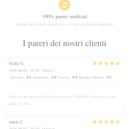
100% pareri verificati
Hanno dato il loro parere solo i clienti che hanno prenotato
I pareri dei nostri clienti
Nelly
G
2026-08-06
- 19:30 - Ospiti 2
5
/5
5
/5
5
/5
5
/5
Servizio
:
Atmosfera
:
Cucina
:
Qualità / Prezzo
:
Nous avons passé un très bon moment. Très belle découverte, tout
était très bon.
marie
C
2026-08-07
- 20:30 - Ospiti 6