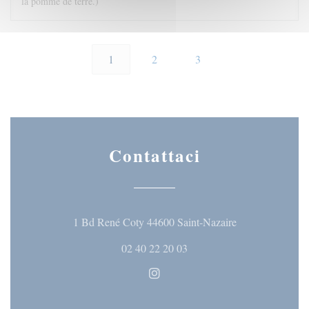
la pomme de terre.)
1
2
3
Contattaci
((apre una nuova 
1 Bd René Coty 44600 Saint-Nazaire
02 40 22 20 03
Instagram ((apre una nuova fine