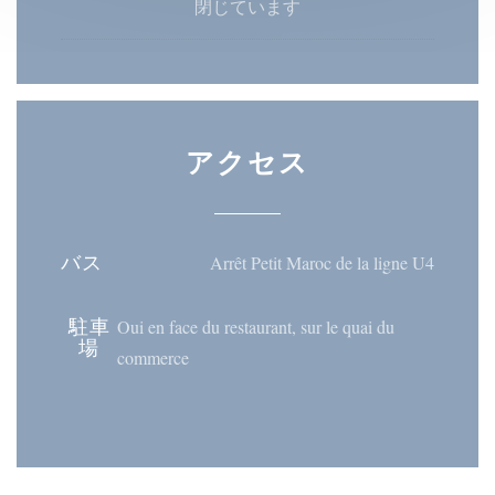
閉じています
アクセス
バス
Arrêt Petit Maroc de la ligne U4
駐車
Oui en face du restaurant, sur le quai du
場
commerce