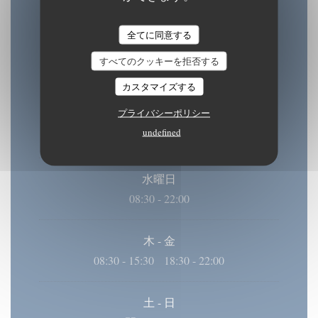
全てに同意する
営業時間
すべてのクッキーを拒否する
カスタマイズする
プライバシーポリシー
月
-
火
undefined
08:30 - 15:30
18:30 - 22:00
•
水曜日
08:30 - 22:00
木
-
金
08:30 - 15:30
18:30 - 22:00
•
土
-
日