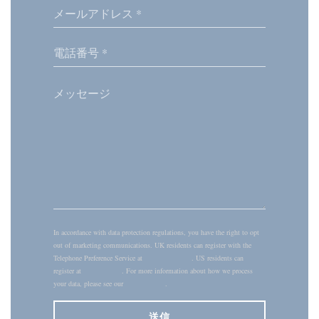
In accordance with data protection regulations, you have the right to opt
out of marketing communications. UK residents can register with the
Telephone Preference Service at
tpsonline.org.uk
. US residents can
register at
donotcall.gov
. For more information about how we process
your data, please see our
privacy policy
.