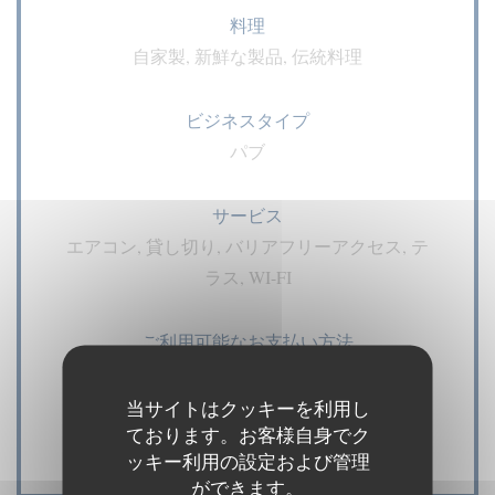
料理
自家製, 新鮮な製品, 伝統料理
ビジネスタイプ
パブ
サービス
エアコン, 貸し切り, バリアフリーアクセス, テ
ラス, WI-FI
ご利用可能なお支払い方法
Amex, アメックス, タッチ決済 クレジットカー
ド, ユーロカード /マスターカード, 現金, ビザ,
当サイトはクッキーを利用し
ております。お客様自身でク
チェック, カルトブルー
ッキー利用の設定および管理
ができます。