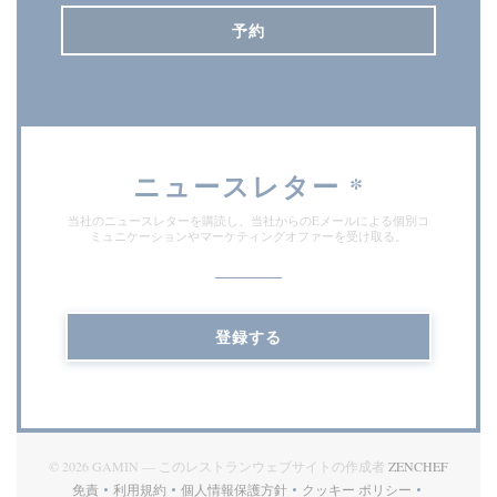
予約
ニュースレター
*
当社のニュースレターを購読し、当社からのEメールによる個別コ
ミュニケーションやマーケティングオファーを受け取る。
登録する
((新し
© 2026 GAMIN — このレストランウェブサイトの作成者
ZENCHEF
免責
利用規約
個人情報保護方針
クッキー ポリシー