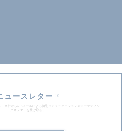
ンドウで開きます))
ドウで開きます))
ニュースレター
*
し、当社からのEメールによる個別コミュニケーションやマーケティン
グオファーを受け取る。