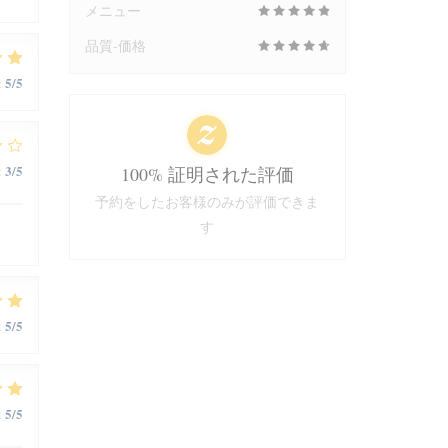
メニュー
品質-価格
5
/5
:
3
/5
:
100% 証明された評価
予約をしたお客様のみが評価できま
す
5
/5
:
5
/5
: