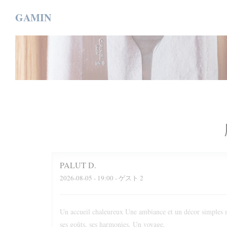
クッキー利用の管理について
GAMIN
PALUT
D
2026-08-05
- 19:00 - ゲスト 2
Un accueil chaleureux Une ambiance et un décor simples m
ses goûts, ses harmonies. Un voyage.