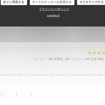
té au rendez-vous et le prix adapté !
全てに同意する
すべてのクッキーを拒否する
カスタマイズする
プライバシーポリシー
undefined
5
/5
5
/5
5
/5
サービス
:
雰囲気
:
メニュー
:
品質-価格
5
/5
4
/5
5
/5
サービス
:
雰囲気
:
メニュー
:
品質-価格
rsaire de notre fils. Les plats sont bien cuisinés et le personnel est très agréa
1
2
3