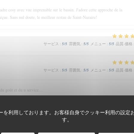
cadre cosy avec vue imprenable sur le bassin. J'adore cette approche de la
déçue. Sans nul doute, le meilleur restau de Saint-Nazaire!
5
/5
5
/5
5
/5
サービス
:
雰囲気
:
メニュー
:
品質-価格
5
/5
5
/5
5
/5
サービス
:
雰囲気
:
メニュー
:
品質-価格
 du goût et du u service…
ーを利用しております。お客様自身でクッキー利用の設定
5
/5
5
/5
5
/5
サービス
:
雰囲気
:
メニュー
:
品質-価格
す。