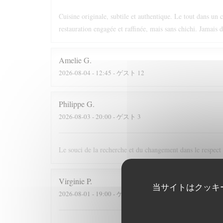
Cuisine originale, subtile et authentique. Le tout dans un 
restauration engagée et raffinée, mais sans chichi. Jamais 
Amelie
G
2026-08-04
- 12:45 - ゲスト 12
Philippe
G
2026-08-03
- 20:00 - ゲスト 3
Le souci de la recherche et du changement dans le respect
Virginie
P
当サイトはクッキ
2026-08-01
- 19:00 - ゲスト 2