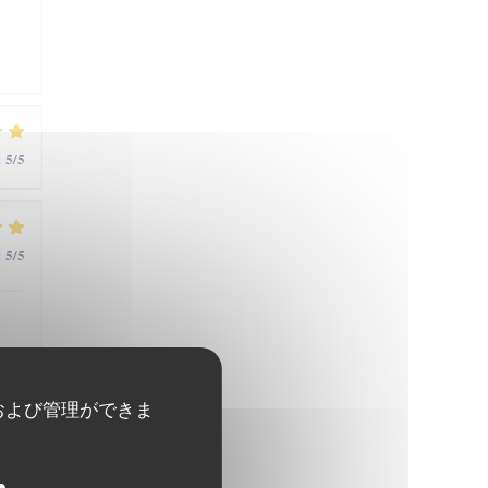
5
/5
:
5
/5
:
および管理ができま
5
/5
: