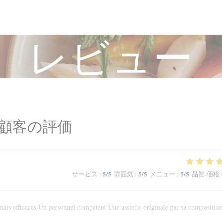
レビュー
顧客の評価
5
/5
5
/5
5
/5
サービス
:
雰囲気
:
メニュー
:
品質-価格
ais efficaces Un personnel compétent Une assiette originale par sa composition