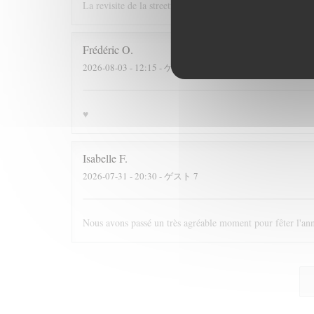
La revisite de la streetfood est une superbe idée ! La quali
Frédéric
O
2026-08-03
- 12:15 - ゲスト 3
♥️
Isabelle
F
2026-07-31
- 20:30 - ゲスト 7
Nous avons passé un très agréable moment pour fêter l'annive