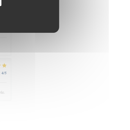
5
/5
:
4
/5
:
ble.