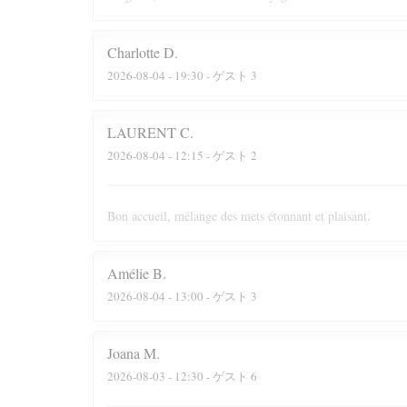
Charlotte
D
2026-08-04
- 19:30 - ゲスト 3
LAURENT
C
2026-08-04
- 12:15 - ゲスト 2
Bon accueil, mélange des mets étonnant et plaisant.
Amélie
B
2026-08-04
- 13:00 - ゲスト 3
Joana
M
2026-08-03
- 12:30 - ゲスト 6