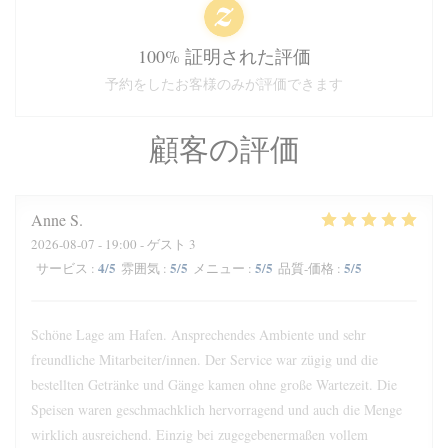
100% 証明された評価
予約をしたお客様のみが評価できます
顧客の評価
Anne
S
2026-08-07
- 19:00 - ゲスト 3
4
/5
5
/5
5
/5
5
/5
サービス
:
雰囲気
:
メニュー
:
品質-価格
:
Schöne Lage am Hafen. Ansprechendes Ambiente und sehr
freundliche Mitarbeiter/innen. Der Service war zügig und die
bestellten Getränke und Gänge kamen ohne große Wartezeit. Die
Speisen waren geschmachklich hervorragend und auch die Menge
wirklich ausreichend. Einzig bei zugegebenermaßen vollem