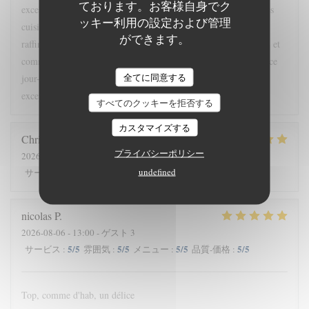
ております。お客様自身でク
excellents et très agréables. Les gens sont tous sympas, même les
ッキー利用の設定および管理
cuisiniers qui sont dans la cuisine! La cuisine était également
ができます。
raffinée, bien au-delà de ce qu'on attend d'un restaurant du port, et
comme nous étions quatre, nous avons goûté à tous les plats de ce
全てに同意する
jour-là. Chaque plat était original et préparé avec un soin
exceptionnel. Un excellent rapport qualité-prix !
すべてのクッキーを拒否する
カスタマイズする
Christine
A
プライバシーポリシー
2026-08-06
- 19:00 - ゲスト 2
undefined
5
/5
5
/5
5
/5
5
/5
サービス
:
雰囲気
:
メニュー
:
品質-価格
:
nicolas
P
2026-08-06
- 13:00 - ゲスト 3
5
/5
5
/5
5
/5
5
/5
サービス
:
雰囲気
:
メニュー
:
品質-価格
:
Top, comme d'hab, un délice