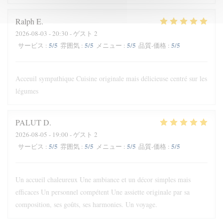
Ralph
E
2026-08-03
- 20:30 - ゲスト 2
5
/5
5
/5
5
/5
5
/5
サービス
:
雰囲気
:
メニュー
:
品質-価格
:
Acceuil sympathique Cuisine originale mais délicieuse centré sur les
légumes
PALUT
D
2026-08-05
- 19:00 - ゲスト 2
5
/5
5
/5
5
/5
5
/5
サービス
:
雰囲気
:
メニュー
:
品質-価格
:
Un accueil chaleureux Une ambiance et un décor simples mais
efficaces Un personnel compétent Une assiette originale par sa
composition, ses goûts, ses harmonies. Un voyage.