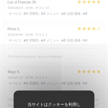
Luc et Francine
M
2026-08-03
- 19:00 - ゲスト 10
5
/5
5
/5
4
/5
4
/5
サービス
:
雰囲気
:
メニュー
:
品質-価格
:
Pierre
L
2026-08-06
- 20:00 - ゲスト 2
4
/5
4
/5
4
/5
5
/5
サービス
:
雰囲気
:
メニュー
:
品質-価格
:
Très belle expérience, nous reviendrons !
Shige
S
2026-07-21
- 20:30 - ゲスト 4
5
/5
5
/5
5
/5
5
/5
サービス
:
雰囲気
:
メニュー
:
品質-価格
:
Nous'y sommes allées pour la première fois sur la recommandation
当サイトはクッキーを利用し
d'une amie du coin. Comme prévu, le service et l'ambiance étaient