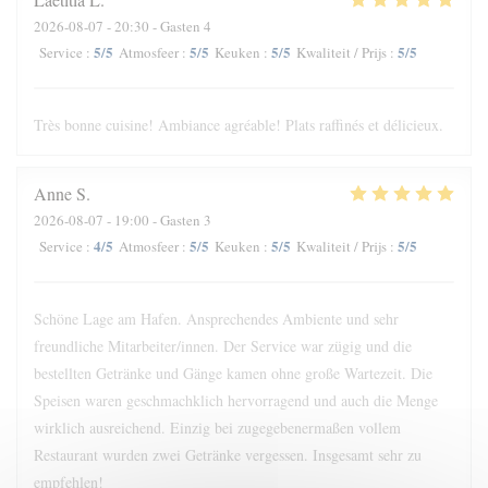
2026-08-07
- 20:30 - Gasten 4
5
/5
5
/5
5
/5
5
/5
Service
:
Atmosfeer
:
Keuken
:
Kwaliteit / Prijs
:
Très bonne cuisine! Ambiance agréable! Plats raffinés et délicieux.
Anne
S
2026-08-07
- 19:00 - Gasten 3
4
/5
5
/5
5
/5
5
/5
Service
:
Atmosfeer
:
Keuken
:
Kwaliteit / Prijs
:
Schöne Lage am Hafen. Ansprechendes Ambiente und sehr
freundliche Mitarbeiter/innen. Der Service war zügig und die
bestellten Getränke und Gänge kamen ohne große Wartezeit. Die
Speisen waren geschmachklich hervorragend und auch die Menge
wirklich ausreichend. Einzig bei zugegebenermaßen vollem
Restaurant wurden zwei Getränke vergessen. Insgesamt sehr zu
empfehlen!