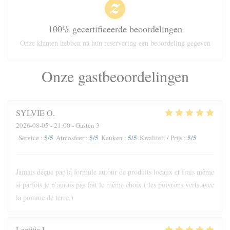
100% gecertificeerde beoordelingen
Onze klanten hebben na hun reservering een beoordeling gegeven
Onze gastbeoordelingen
SYLVIE
O
2026-08-05
- 21:00 - Gasten 3
5
/5
5
/5
5
/5
5
/5
Service
:
Atmosfeer
:
Keuken
:
Kwaliteit / Prijs
:
Jamais déçue par la formule autour de produits locaux et frais même
si parfois je n’aurais pas fait le même choix ( les poivrons verts avec
la pomme de terre.)
Laetitia
L