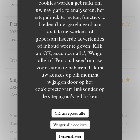
cookies worden gebruikt om
5
/5
5
/5
4
/5
4
/5
Service
:
Atmosfeer
:
Keuken
:
Kwaliteit / Prijs
:
uw navigatie te analyseren, het
sitepubliek te meten, functies te
bieden (bijv. gerelateerd aan
Pierre
L
sociale netwerken) of
2026-08-06
- 20:00 - Gasten 2
gepersonaliseerde advertenties
4
/5
4
/5
4
/5
5
/5
Service
:
Atmosfeer
:
Keuken
:
Kwaliteit / Prijs
:
of inhoud weer te geven. Klik
op 'OK, accepteer alle', 'Weiger
alle' of 'Personaliseer' om uw
Très belle expérience, nous reviendrons !
voorkeuren te beheren. U kunt
uw keuzes op elk moment
Shige
S
wijzigen door op het
2026-07-21
- 20:30 - Gasten 4
cookiepictogram linksonder op
5
/5
5
/5
5
/5
5
/5
Service
:
Atmosfeer
:
Keuken
:
Kwaliteit / Prijs
:
de sitepagina's te klikken.
OK, accepteer alle
Nous'y sommes allées pour la première fois sur la recommandation
d'une amie du coin. Comme prévu, le service et l'ambiance étaient
Weiger alle cookies
excellents et très agréables. Les gens sont tous sympas, même les
Personaliseer
cuisiniers qui sont dans la cuisine! La cuisine était également