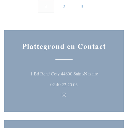
1
2
3
Plattegrond en Contact
((opent in een n
1 Bd René Coty 44600 Saint-Nazaire
02 40 22 20 03
Instagram ((opent in een nieuw