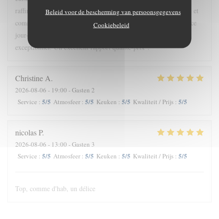
raffinée, bien au-delà de ce qu'on attend d'un restaurant du port, et
Beleid voor de bescherming van persoonsgegevens
comme nous étions quatre, nous avons goûté à tous les plats de ce
Cookiebeleid
jour-là. Chaque plat était original et préparé avec un soin
exceptionnel. Un excellent rapport qualité-prix !
Christine
A
2026-08-06
- 19:00 - Gasten 2
5
/5
5
/5
5
/5
5
/5
Service
:
Atmosfeer
:
Keuken
:
Kwaliteit / Prijs
:
nicolas
P
2026-08-06
- 13:00 - Gasten 3
5
/5
5
/5
5
/5
5
/5
Service
:
Atmosfeer
:
Keuken
:
Kwaliteit / Prijs
:
Top, comme d'hab, un délice