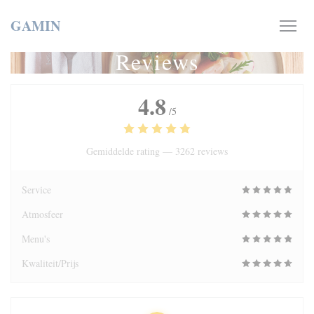
Cookies beheer paneel
GAMIN
Reviews
4.8
/5
Gemiddelde rating —
3262 reviews
Service
Atmosfeer
Menu's
Kwaliteit/Prijs