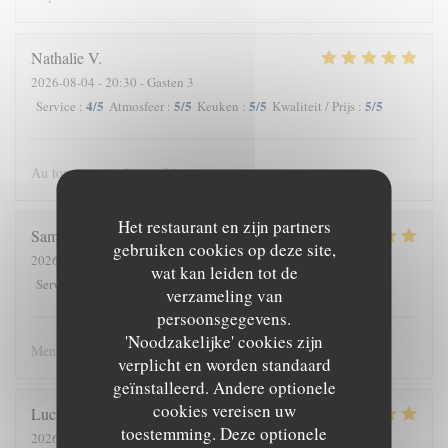
Nathalie
V
2026-08-04
- 20:30 - Gasten 3
4
/5
5
/5
5
/5
5
/5
Service
:
Atmosfeer
:
Keuken
:
Kwaliteit / Prijs
:
Au top comme chaque fois.
Het restaurant en zijn partners
Samuel
M
gebruiken cookies op deze site,
2026-08-04
- 19:00 - Gasten 2
wat kan leiden tot de
4
/5
4
/5
5
/5
4
/5
Service
:
Atmosfeer
:
Keuken
:
Kwaliteit / Prijs
:
verzameling van
persoonsgegevens.
'Noodzakelijke' cookies zijn
Menu exelent, aliments de qualité et cuisine élaboré
verplicht en worden standaard
geïnstalleerd. Andere optionele
cookies vereisen uw
Luc et Francine
M
toestemming. Deze optionele
2026-08-03
- 19:00 - Gasten 10