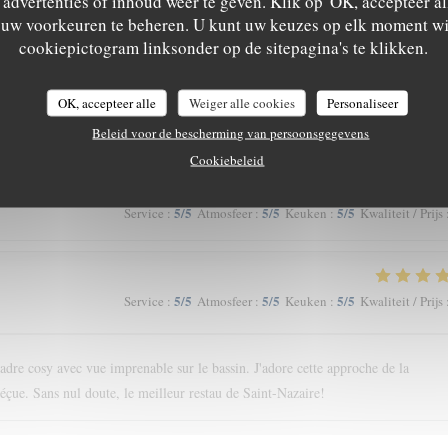
advertenties of inhoud weer te geven. Klik op 'OK, accepteer alle
m uw voorkeuren te beheren. U kunt uw keuzes op elk moment wi
cookiepictogram linksonder op de sitepagina's te klikken.
4
/5
4
/5
4
/5
Service
:
Atmosfeer
:
Keuken
:
Kwaliteit / Prijs
OK, accepteer alle
Weiger alle cookies
Personaliseer
Beleid voor de bescherming van persoonsgegevens
Cookiebeleid
5
/5
5
/5
5
/5
Service
:
Atmosfeer
:
Keuken
:
Kwaliteit / Prijs
5
/5
5
/5
5
/5
Service
:
Atmosfeer
:
Keuken
:
Kwaliteit / Prijs
cadre cosy avec vue imprenable sur le bassin. J'adore cette approche de la
déçue. Sans nul doute, le meilleur restau de Saint-Nazaire!