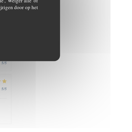
', 'Weiger alle' of
jzigen door op het
3
/5
:
5
/5
:
5
/5
: