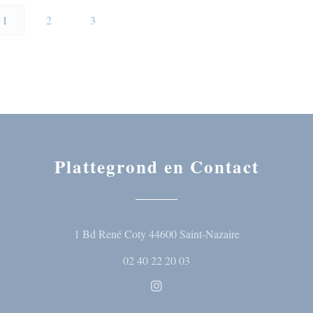
1
2
3
Plattegrond en Contact
((opent in een n
1 Bd René Coty 44600 Saint-Nazaire
02 40 22 20 03
Instagram ((opent in een nieuw