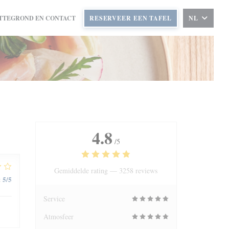
TTEGROND EN CONTACT
RESERVEER EEN TAFEL
NL
4.8
/5
Gemiddelde rating —
3258 reviews
5
/5
:
Service
Atmosfeer