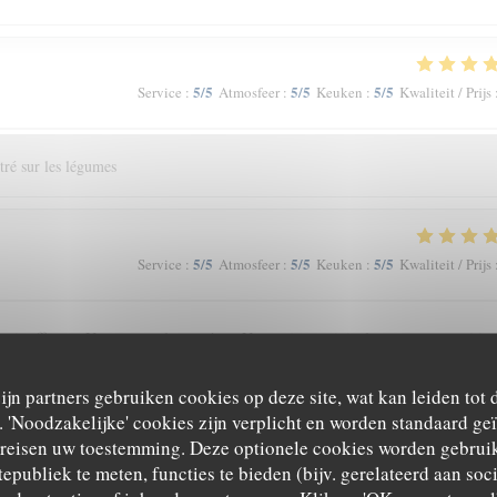
5
/5
5
/5
5
/5
Service
:
Atmosfeer
:
Keuken
:
Kwaliteit / Prijs
tré sur les légumes
5
/5
5
/5
5
/5
Service
:
Atmosfeer
:
Keuken
:
Kwaliteit / Prijs
ais efficaces Un personnel compétent Une assiette originale par sa composition
zijn partners gebruiken cookies op deze site, wat kan leiden tot
'Noodzakelijke' cookies zijn verplicht en worden standaard ge
ereisen uw toestemming. Deze optionele cookies worden gebruik
5
/5
3
/5
5
/5
Service
:
Atmosfeer
:
Keuken
:
Kwaliteit / Prijs
tepubliek te meten, functies te bieden (bijv. gerelateerd aan so