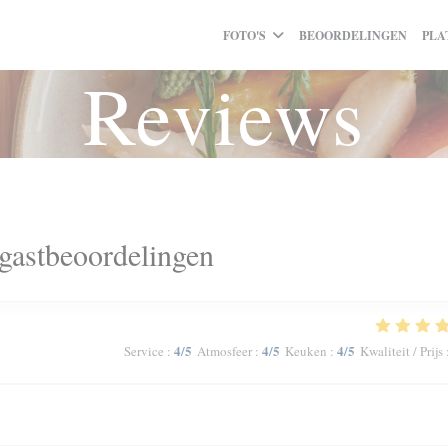
FOTO'S
BEOORDELINGEN
PLA
Reviews
gastbeoordelingen
4
/5
4
/5
4
/5
Service
:
Atmosfeer
:
Keuken
:
Kwaliteit / Prijs