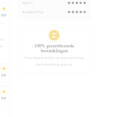
Menu's
Kwaliteit/Prijs
5
/5
:
ien
100% gecertificeerde
at
beoordelingen
Onze klanten hebben na hun reservering
een beoordeling gegeven
5
/5
:
5
/5
: