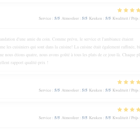
5
/5
5
/5
5
/5
Service
:
Atmosfeer
:
Keuken
:
Kwaliteit / Prijs
andation d'une amie du coin. Comme prévu, le service et l'ambiance étaient
e les cuisiniers qui sont dans la cuisine! La cuisine était également raffinée, b
e nous étions quatre, nous avons goûté à tous les plats de ce jour-là. Chaque pl
ellent rapport qualité-prix !
5
/5
5
/5
5
/5
Service
:
Atmosfeer
:
Keuken
:
Kwaliteit / Prijs
5
/5
5
/5
5
/5
Service
:
Atmosfeer
:
Keuken
:
Kwaliteit / Prijs