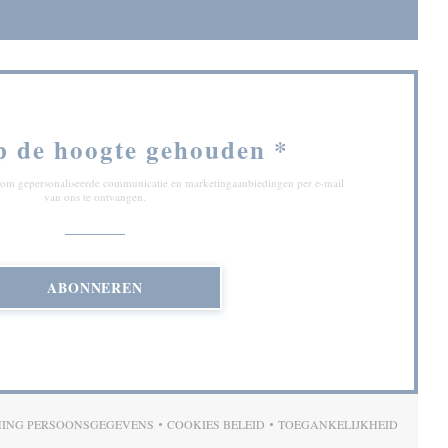
p de hoogte gehouden
*
ef om gepersonaliseerde communicatie en marketingaanbiedingen per e-mail
van ons te ontvangen.
ABONNEREN
MING PERSOONSGEGEVENS
COOKIES BELEID
TOEGANKELIJKHEID
)
((OPENT IN EEN NIEUW VENSTER))
((OPENT IN EEN NIEUW VENSTER))
((OPENT IN EEN N