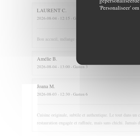
gepersonaliseerde 
'Personaliseer' o
LAURENT
C
2026-08-04
- 12:15 - Gasten 2
Bon accueil, mélange des mets étonnant et plaisant.
Amélie
B
2026-08-04
- 13:00 - Gasten 3
Joana
M
2026-08-03
- 12:30 - Gasten 6
Cuisine originale, subtile et authentique. Le tout dans un 
restauration engagée et raffinée, mais sans chichi. Jamais 