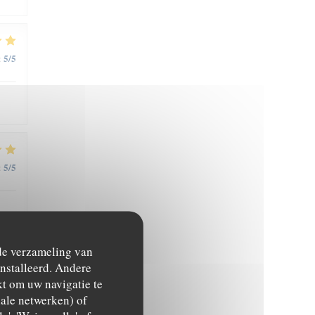
5
/5
:
5
/5
:
,
 de verzameling van
ïnstalleerd. Andere
t om uw navigatie te
5
/5
:
ciale netwerken) of