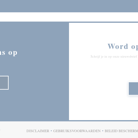
Word o
ns op
Schrijf je in op onze nieuwsbri
((OPENT IN EEN NIEUW VENSTER))
F
DISCLAIMER
GEBRUIKSVOORWAARDEN
BELEID BESCHER
((OPENT IN EEN NIEUW VENSTER))
((OPENT IN EEN NIEUW VENSTER)