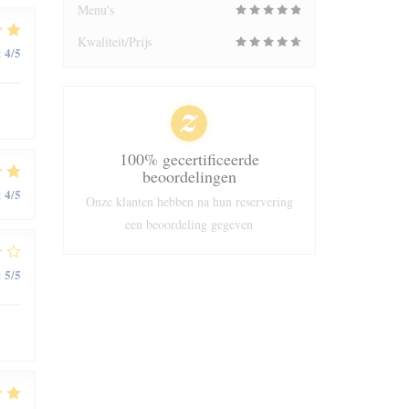
Menu's
Kwaliteit/Prijs
4
/5
:
100% gecertificeerde
beoordelingen
4
/5
:
Onze klanten hebben na hun reservering
een beoordeling gegeven
5
/5
: