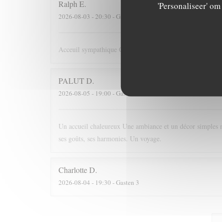
Ralph
E
'Personaliseer' o
2026-08-03
- 20:30 - Gasten 2
Acceuil sympathique Cuisine originale mais délicieuse cen
PALUT
D
2026-08-05
- 19:00 - Gasten 2
Un accueil chaleureux Une ambiance et un décor simples m
ses goûts, ses harmonies. Un voyage.
Charlotte
D
2026-08-04
- 19:30 - Gasten 3