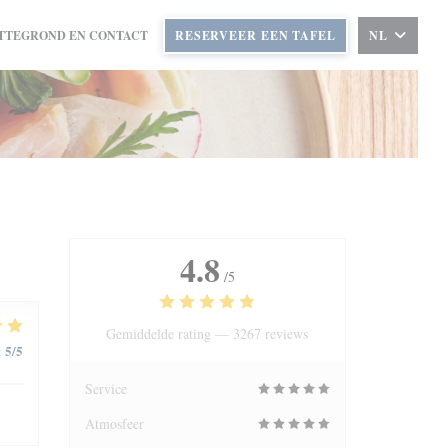
TTEGROND EN CONTACT
RESERVEER EEN TAFEL
NL
4.8
/5
Gemiddelde rating —
3267 reviews
5
/5
:
Service
Atmosfeer