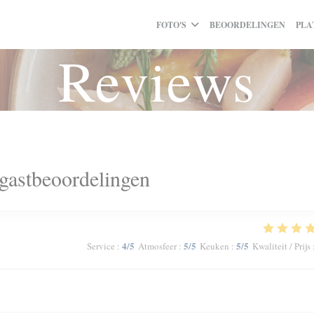
FOTO'S
BEOORDELINGEN
PLA
Reviews
gastbeoordelingen
4
/5
5
/5
5
/5
Service
:
Atmosfeer
:
Keuken
:
Kwaliteit / Prijs