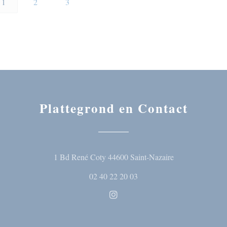
1
2
3
Plattegrond en Contact
((opent in een n
1 Bd René Coty 44600 Saint-Nazaire
02 40 22 20 03
Instagram ((opent in een nieuw