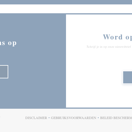
Word o
ns op
Schrijf je in op onze nieuwsbri
((OPENT IN EEN NIEUW VENSTER))
F
DISCLAIMER
GEBRUIKSVOORWAARDEN
BELEID BESCHER
((OPENT IN EEN NIEUW VENSTER))
((OPENT IN EEN NIEUW VENSTER)