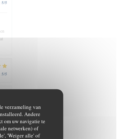
5
/5
:
ien
at
5
/5
:
5
/5
:
 de verzameling van
ïnstalleerd. Andere
t om uw navigatie te
ciale netwerken) of
', 'Weiger alle' of