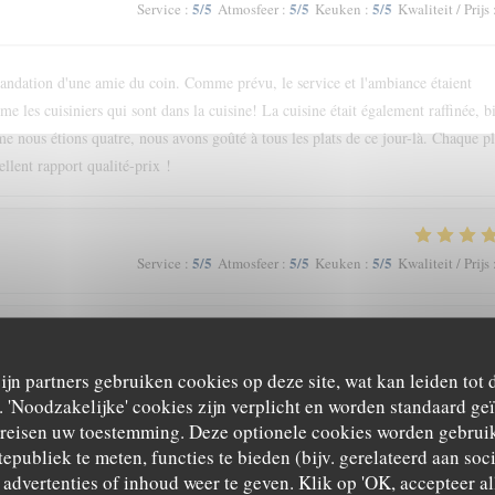
5
/5
5
/5
5
/5
Service
:
Atmosfeer
:
Keuken
:
Kwaliteit / Prijs
andation d'une amie du coin. Comme prévu, le service et l'ambiance étaient
e les cuisiniers qui sont dans la cuisine! La cuisine était également raffinée, b
e nous étions quatre, nous avons goûté à tous les plats de ce jour-là. Chaque pl
ellent rapport qualité-prix !
5
/5
5
/5
5
/5
Service
:
Atmosfeer
:
Keuken
:
Kwaliteit / Prijs
5
/5
5
/5
5
/5
Service
:
Atmosfeer
:
Keuken
:
Kwaliteit / Prijs
zijn partners gebruiken cookies op deze site, wat kan leiden tot
'Noodzakelijke' cookies zijn verplicht en worden standaard ge
ereisen uw toestemming. Deze optionele cookies worden gebruik
tepubliek te meten, functies te bieden (bijv. gerelateerd aan so
advertenties of inhoud weer te geven. Klik op 'OK, accepteer alle