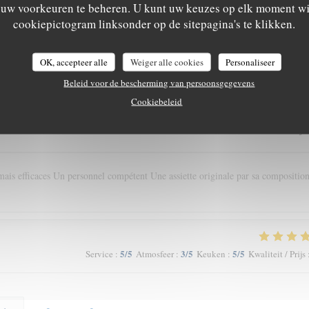
m uw voorkeuren te beheren. U kunt uw keuzes op elk moment wi
cookiepictogram linksonder op de sitepagina's te klikken.
5
/5
5
/5
5
/5
Service
:
Atmosfeer
:
Keuken
:
Kwaliteit / Prijs
OK, accepteer alle
Weiger alle cookies
Personaliseer
tré sur les légumes
Beleid voor de bescherming van persoonsgegevens
Cookiebeleid
5
/5
5
/5
5
/5
Service
:
Atmosfeer
:
Keuken
:
Kwaliteit / Prijs
ais efficaces Un personnel compétent Une assiette originale par sa composition
5
/5
3
/5
5
/5
Service
:
Atmosfeer
:
Keuken
:
Kwaliteit / Prijs