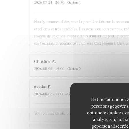
2026-07-21
- 20:30 - Gasten 4
Nous'y sommes allées pour la première fois sur la recomm
excellents et très agréables. Les gens sont tous sympas, mêm
au-delà de ce qu'on attend d'un restaurant du port, et comm
était original et préparé avec un soin exceptionnel. Un exc
Christine
A
2026-08-06
- 19:00 - Gasten 2
nicolas
P
2026-08-06
- 13:00 - Gasten 3
Het restaurant en 
persoonsgegevens. 
optionele cookies v
Top, comme d'hab, un délice
analyseren, het si
gepersonaliseerde 