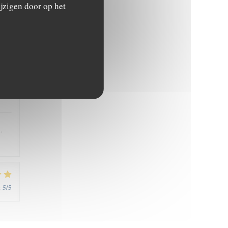
jzigen door op het
5
/5
:
5
/5
:
,
5
/5
: