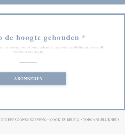
p de hoogte gehouden
*
ef om gepersonaliseerde communicatie en marketingaanbiedingen per e-mail
van ons te ontvangen.
ABONNEREN
MING PERSOONSGEGEVENS
COOKIES BELEID
TOEGANKELIJKHEID
)
((OPENT IN EEN NIEUW VENSTER))
((OPENT IN EEN NIEUW VENSTER))
((OPENT IN EEN N