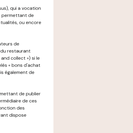
ssus), qui a vocation
ons permettant de
ctualités, ou encore
ateurs de
 du restaurant
nd collect ») si le
lés « bons d'achat
ais également de
rmettant de publier
termédiaire de ces
fonction des
urant dispose