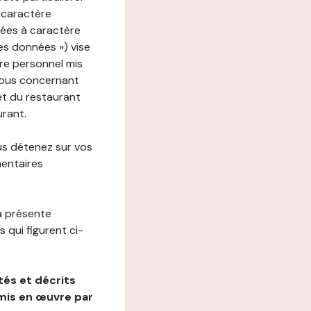
 caractère
nées à caractère
des données ») vise
re personnel mis
vous concernant
net du restaurant
urant.
us détenez sur vos
mentaires
a présente
 qui figurent ci-
és et décrits
mis en œuvre par