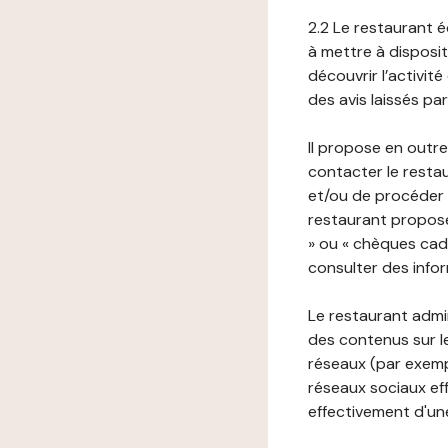
2.2 Le restaurant éd
à mettre à disposit
découvrir l’activit
des avis laissés pa
Il propose en outre
contacter le resta
et/ou de procéder 
restaurant propose
» ou « chèques cade
consulter des infor
Le restaurant admi
des contenus sur le
réseaux (par exemp
réseaux sociaux eff
effectivement d'une