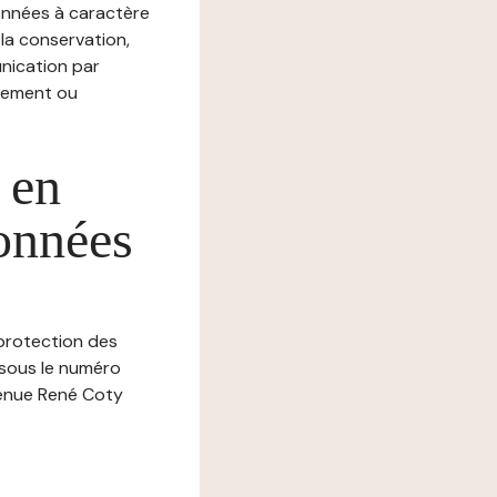
nnées à caractère
, la conservation,
munication par
chement ou
 en
données
 protection des
 sous le numéro
venue René Coty