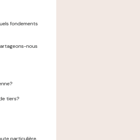
 quels fondements
 partageons-nous
éenne?
de tiers?
te particulière.