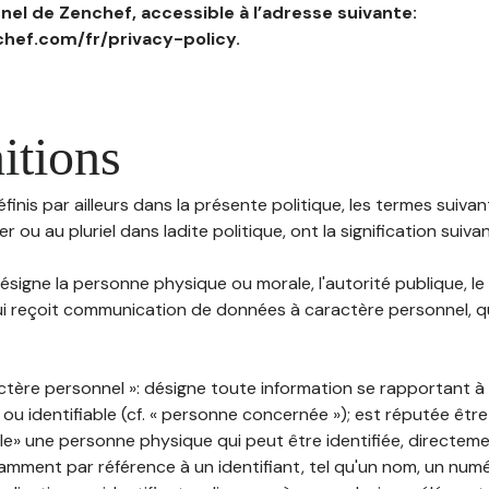
el de Zenchef, accessible à l’adresse suivante:
hef.com/fr/privacy-policy.
itions
inis par ailleurs dans la présente politique, les termes suivant
r ou au pluriel dans ladite politique, ont la signification suiva
 désigne la personne physique ou morale, l'autorité publique, le
i reçoit communication de données à caractère personnel, qu'
ctère personnel »: désigne toute information se rapportant 
 ou identifiable (cf. « personne concernée »); est réputée êt
ble» une personne physique qui peut être identifiée, directem
mment par référence à un identifiant, tel qu'un nom, un numér