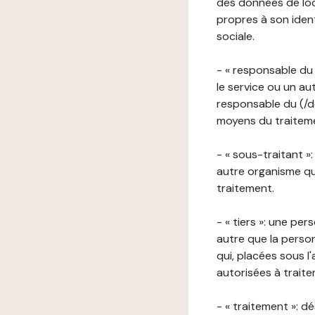
des données de loca
propres à son iden
sociale.
- « responsable du 
le service ou un au
responsable du (/de
moyens du traitemen
- « sous-traitant »
autre organisme qu
traitement.
- « tiers »: une pe
autre que la perso
qui, placées sous l
autorisées à traite
- « traitement »: 