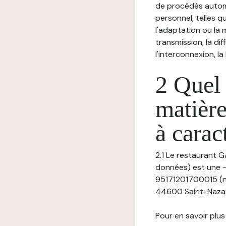
de procédés autom
personnel, telles qu
l'adaptation ou la m
transmission, la di
l'interconnexion, la
2 Quel 
matière
à carac
2.1 Le restaurant G
données) est une -
95171201700015 (nu
44600 Saint-Nazaire
Pour en savoir plus