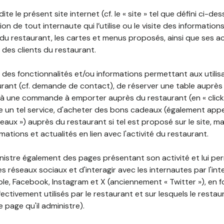
ite le présent site internet (cf. le « site » tel que défini ci-de
ion de tout internaute qui l’utilise ou le visite des informati
é du restaurant, les cartes et menus proposés, ainsi que ses a
r des clients du restaurant.
 des fonctionnalités et/ou informations permettant aux utilis
urant (cf. demande de contact), de réserver une table auprès
à une commande à emporter auprès du restaurant (en « click a
 un tel service, d'acheter des bons cadeaux (également appe
aux ») auprès du restaurant si tel est proposé sur le site, m
mations et actualités en lien avec l'activité du restaurant.
nistre également des pages présentant son activité et lui pe
s réseaux sociaux et d'interagir avec les internautes par l'in
le, Facebook, Instagram et X (anciennement « Twitter »), en 
ectivement utilisés par le restaurant et sur lesquels le resta
 page qu'il administre).