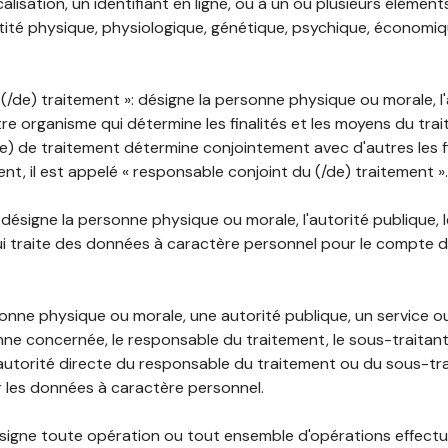
lisation, un identifiant en ligne, ou à un ou plusieurs élément
tité physique, physiologique, génétique, psychique, économiqu
(/de) traitement »: désigne la personne physique ou morale, l'
tre organisme qui détermine les finalités et les moyens du tra
) de traitement détermine conjointement avec d'autres les fin
t, il est appelé « responsable conjoint du (/de) traitement ».
: désigne la personne physique ou morale, l'autorité publique, 
i traite des données à caractère personnel pour le compte 
rsonne physique ou morale, une autorité publique, un service 
nne concernée, le responsable du traitement, le sous-traitan
'autorité directe du responsable du traitement ou du sous-tra
r les données à caractère personnel.
désigne toute opération ou tout ensemble d'opérations effectu