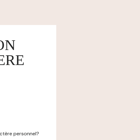
ON
ERE
actère personnel?