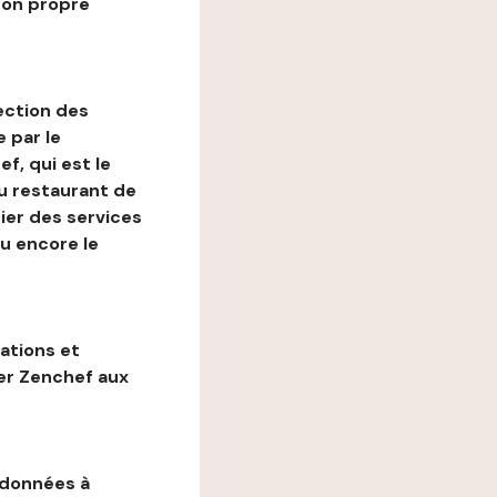
son propre
ection des
 par le
f, qui est le
au restaurant de
ier des services
ou encore le
gations et
ter Zenchef aux
 données à