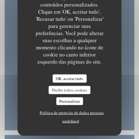
conteúdos personalizados.
Clique em 'OK, aceitar tudo',
'Recusar tudo' ou 'Personalizar'
Seg
-
Ter
para gerenciar suas
08:30 - 15:30
18:30 - 22:00
•
preferências. Você pode alterar
suas escolhas a qualquer
Quarta-feira
momento clicando no ícone de
cookie no canto inferior
08:30 - 22:00
esquerdo das páginas do site.
Qui
-
Sex
OK, aceitar tudo
08:30 - 15:30
18:30 - 22:00
•
Proíbe todos cookies
Sab
-
Dom
Personalizar
Fechado
Política de proteção de dados pessoais
undefined