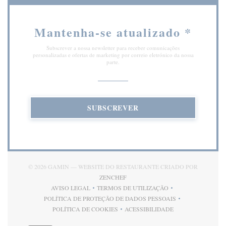
Mantenha-se atualizado
*
Subscrever a nossa newsletter para receber comunicações
personalizadas e ofertas de marketing por correio eletrónico da nossa
parte.
SUBSCREVER
© 2026 GAMIN — WEBSITE DO RESTAURANTE CRIADO POR
((ABRE NUMA NOVA JANELA))
ZENCHEF
AVISO LEGAL
TERMOS DE UTILIZAÇÃO
((ABRE NUMA NOVA JANELA))
((ABRE NUMA NOVA JANELA))
POLÍTICA DE PROTEÇÃO DE DADOS PESSOAIS
((ABRE NUMA NOVA JANELA))
POLÍTICA DE COOKIES
ACESSIBILIDADE
((ABRE NUMA NOVA JANELA))
((ABRE NUMA NOVA JANEL