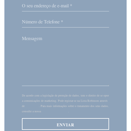
De acordo com a legislação de proteção de dados, tem o direito de se opor
a comunicações de marketing. Pode registar-se na Lista Robinson através
de
robinson.pt
. Para mais informações sobre o tratamento dos seus dados,
consulte a nossa
política de privacidade
.