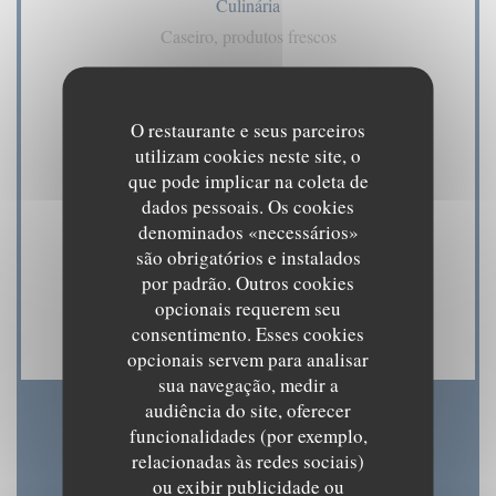
Culinária
Caseiro, produtos frescos
Serviços
O restaurante e seus parceiros
Ar condicionado, Privatização, Acesso para pessoas
utilizam cookies neste site, o
com mobilidade reduzida, Esplanada
que pode implicar na coleta de
dados pessoais. Os cookies
Métodos de pagamento
denominados «necessários»
são obrigatórios e instalados
Amex, American Express, Pagamento sem contato,
por padrão. Outros cookies
Eurocard/Mastercard, Dinheiro, Visa, Cheques,
opcionais requerem seu
Cartão Azul
consentimento. Esses cookies
opcionais servem para analisar
sua navegação, medir a
audiência do site, oferecer
funcionalidades (por exemplo,
Horário de abertura
relacionadas às redes sociais)
ou exibir publicidade ou