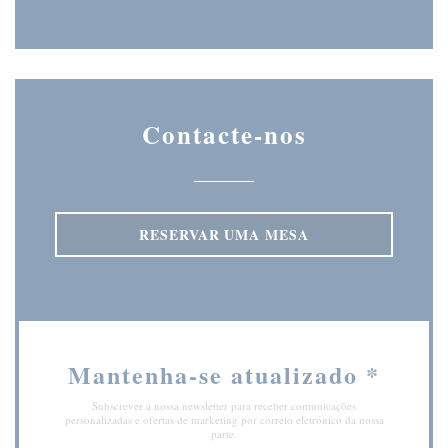
Instagram ((abre numa nova ja
Contacte-nos
RESERVAR UMA MESA
Mantenha-se atualizado
*
Subscrever a nossa newsletter para receber comunicações
personalizadas e ofertas de marketing por correio eletrónico da nossa
parte.