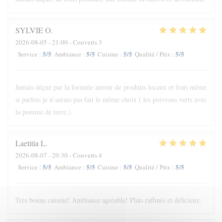
SYLVIE
O
2026-08-05
- 21:00 - Couverts 3
5
/5
5
/5
5
/5
5
/5
Service
:
Ambiance
:
Cuisine
:
Qualité / Prix
:
Jamais déçue par la formule autour de produits locaux et frais même
si parfois je n’aurais pas fait le même choix ( les poivrons verts avec
la pomme de terre.)
Laetitia
L
2026-08-07
- 20:30 - Couverts 4
5
/5
5
/5
5
/5
5
/5
Service
:
Ambiance
:
Cuisine
:
Qualité / Prix
:
Très bonne cuisine! Ambiance agréable! Plats raffinés et délicieux.