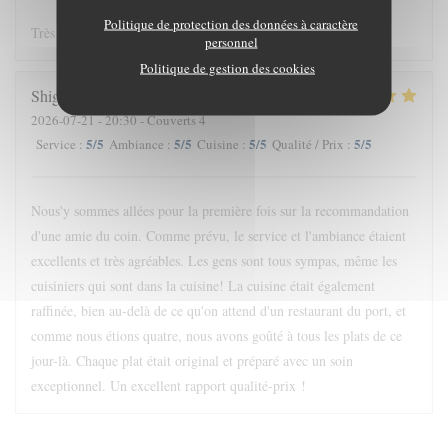
Politique de protection des données à caractère
Très belle expérience, nous reviendrons !
personnel
Politique de gestion des cookies
Shige
S
2026-07-21
- 20:30 - Couverts 4
5
/5
5
/5
5
/5
5
/5
Service
:
Ambiance
:
Cuisine
:
Qualité / Prix
:
Nous'y sommes allées pour la première fois sur la recommandation
d'une amie du coin. Comme prévu, le service et l'ambiance étaient
excellents et très agréables. Les gens sont tous sympas, même les
cuisiniers qui sont dans la cuisine! La cuisine était également
raffinée, bien au-delà de ce qu'on attend d'un restaurant du port, et
comme nous étions quatre, nous avons goûté à tous les plats de ce
jour-là. Chaque plat était original et préparé avec un soin
exceptionnel. Un excellent rapport qualité-prix !