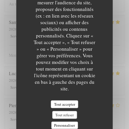
mesurer l'audience du site,
Au top comme chaque fois.
proposer des fonctionnalités
(ex : en lien avec les réseaux
sociaux) ou afficher des
Samuel
M
publicités ou contenus
2026-08-04
- 19:00 - Couverts 2
personnalisés. Cliquez sur «
4
/5
4
/5
5
/5
4
/5
Service
:
Ambiance
:
Cuisine
:
Qualité / Prix
:
Tout accepter », « Tout refuser
» ou « Personnaliser » pour
gérer vos préférences. Vous
Menu exelent, aliments de qualité et cuisine élaboré
pouvez modifier vos choix à
tout moment en cliquant sur
Luc et Francine
M
l'icône représentant un cookie
2026-08-03
- 19:00 - Couverts 10
en bas à gauche des pages du
5
/5
5
/5
4
/5
4
/5
Service
:
Ambiance
:
Cuisine
:
Qualité / Prix
:
site.
Tout accepter
Pierre
L
2026-08-06
- 20:00 - Couverts 2
Tout refuser
4
/5
4
/5
4
/5
5
/5
Service
:
Ambiance
:
Cuisine
:
Qualité / Prix
:
Personnaliser