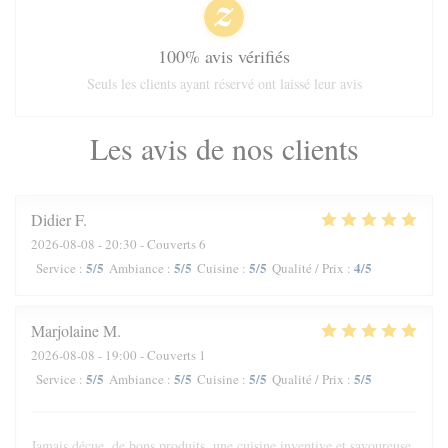
100% avis vérifiés
Seuls les clients ayant réservé ont laissé leur avis
Les avis de nos clients
Didier
F
2026-08-08
- 20:30 - Couverts 6
5
/5
5
/5
5
/5
4
/5
Service
:
Ambiance
:
Cuisine
:
Qualité / Prix
:
Marjolaine
M
2026-08-08
- 19:00 - Couverts 1
5
/5
5
/5
5
/5
5
/5
Service
:
Ambiance
:
Cuisine
:
Qualité / Prix
:
Jamais déçue, de bons produits, une cuisine inventive et savoureuse.