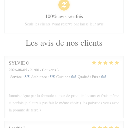
100% avis vérifiés
Seuls les clients ayant réservé ont laissé leur avis
Les avis de nos clients
SYLVIE
O
2026-08-05
- 21:00 - Couverts 3
5
/5
5
/5
5
/5
5
/5
Service
:
Ambiance
:
Cuisine
:
Qualité / Prix
:
Jamais déçue par la formule autour de produits locaux et frais même
si parfois je n’aurais pas fait le même choix ( les poivrons verts avec
la pomme de terre.)
Laetitia
L