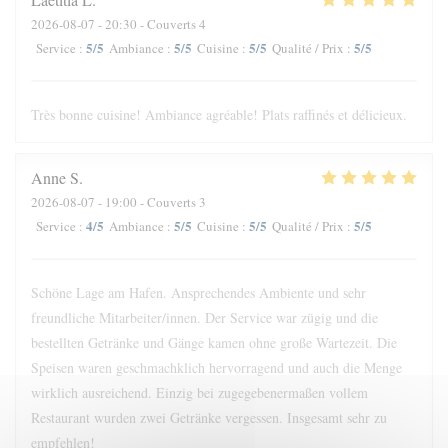
2026-08-07
- 20:30 - Couverts 4
5
/5
5
/5
5
/5
5
/5
Service
:
Ambiance
:
Cuisine
:
Qualité / Prix
:
Très bonne cuisine! Ambiance agréable! Plats raffinés et délicieux.
Anne
S
2026-08-07
- 19:00 - Couverts 3
4
/5
5
/5
5
/5
5
/5
Service
:
Ambiance
:
Cuisine
:
Qualité / Prix
:
Schöne Lage am Hafen. Ansprechendes Ambiente und sehr
freundliche Mitarbeiter/innen. Der Service war zügig und die
bestellten Getränke und Gänge kamen ohne große Wartezeit. Die
Speisen waren geschmachklich hervorragend und auch die Menge
wirklich ausreichend. Einzig bei zugegebenermaßen vollem
Restaurant wurden zwei Getränke vergessen. Insgesamt sehr zu
empfehlen!