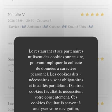
Nathalie
V
2026-08-04
- 20:30 - Couverts 3
4
/5
5
/5
5
/5
5
/5
Service
:
Ambiance
:
Cuisine
:
Qualité / Prix
:
Au top comme chaque fois.
Le restaurant et ses partenaires
utilisent des cookies sur ce site,
Samuel
M
pouvant impliquer la collecte
2026-08-04
- 19:00 - Couverts 2
de données à caractère
4
/5
4
/5
5
/5
4
/5
Service
:
Ambiance
:
Cuisine
:
Qualité / Prix
:
personnel. Les cookies dits «
nécessaires » sont obligatoires
et installés par défaut. D'autres
Menu exelent, aliments de qualité et cuisine élaboré
cookies facultatifs nécessitent
votre consentement. Ces
cookies facultatifs servent à
Luc et Francine
M
analyser votre navigation,
2026-08-03
- 19:00 - Couverts 10