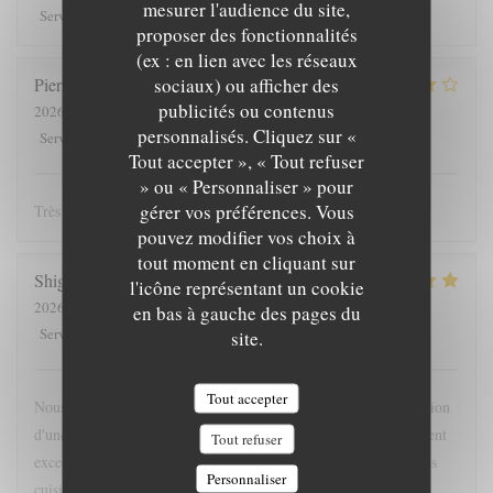
mesurer l'audience du site,
5
/5
5
/5
4
/5
4
/5
Service
:
Ambiance
:
Cuisine
:
Qualité / Prix
:
proposer des fonctionnalités
(ex : en lien avec les réseaux
sociaux) ou afficher des
Pierre
L
publicités ou contenus
2026-08-06
- 20:00 - Couverts 2
personnalisés. Cliquez sur «
4
/5
4
/5
4
/5
5
/5
Service
:
Ambiance
:
Cuisine
:
Qualité / Prix
:
Tout accepter », « Tout refuser
» ou « Personnaliser » pour
gérer vos préférences. Vous
Très belle expérience, nous reviendrons !
pouvez modifier vos choix à
tout moment en cliquant sur
Shige
S
l'icône représentant un cookie
2026-07-21
- 20:30 - Couverts 4
en bas à gauche des pages du
5
/5
5
/5
5
/5
5
/5
Service
:
Ambiance
:
Cuisine
:
Qualité / Prix
:
site.
Tout accepter
Nous'y sommes allées pour la première fois sur la recommandation
d'une amie du coin. Comme prévu, le service et l'ambiance étaient
Tout refuser
excellents et très agréables. Les gens sont tous sympas, même les
Personnaliser
cuisiniers qui sont dans la cuisine! La cuisine était également