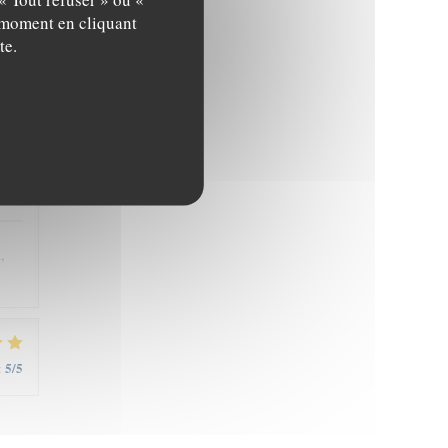
t moment en cliquant
5
/5
:
te.
5
/5
:
,
5
/5
: