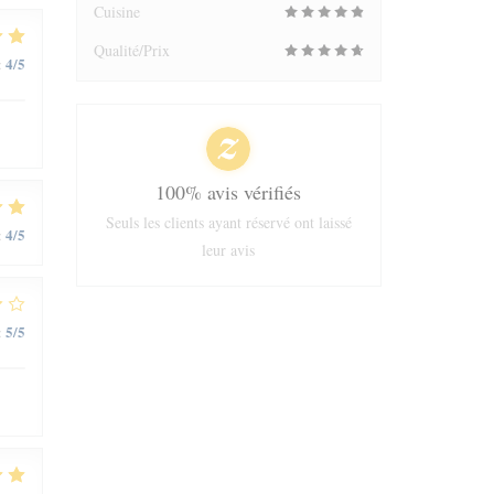
Cuisine
Qualité/Prix
4
/5
:
100% avis vérifiés
Seuls les clients ayant réservé ont laissé
4
/5
:
leur avis
5
/5
: