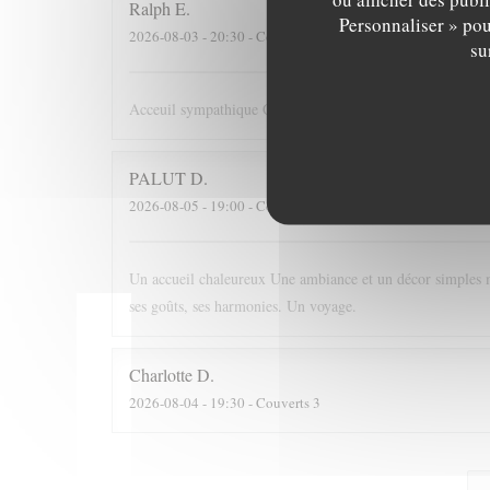
Ralph
E
Personnaliser » pou
2026-08-03
- 20:30 - Couverts 2
su
Acceuil sympathique Cuisine originale mais délicieuse cen
PALUT
D
2026-08-05
- 19:00 - Couverts 2
Un accueil chaleureux Une ambiance et un décor simples m
ses goûts, ses harmonies. Un voyage.
Charlotte
D
2026-08-04
- 19:30 - Couverts 3