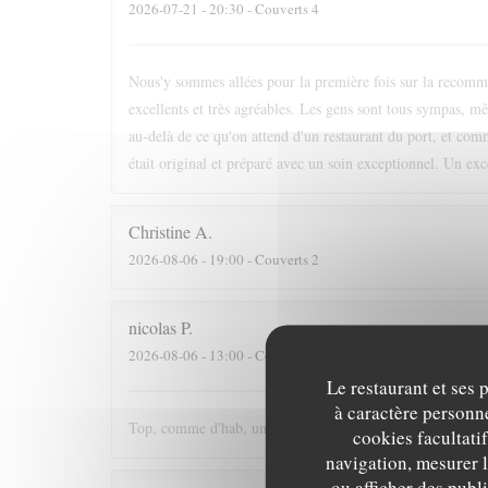
2026-07-21
- 20:30 - Couverts 4
Nous'y sommes allées pour la première fois sur la recomm
excellents et très agréables. Les gens sont tous sympas, mêm
au-delà de ce qu'on attend d'un restaurant du port, et comm
était original et préparé avec un soin exceptionnel. Un exc
Christine
A
2026-08-06
- 19:00 - Couverts 2
nicolas
P
2026-08-06
- 13:00 - Couverts 3
Le restaurant et ses 
à caractère personne
Top, comme d'hab, un délice
cookies facultati
navigation, mesurer l
ou afficher des publ