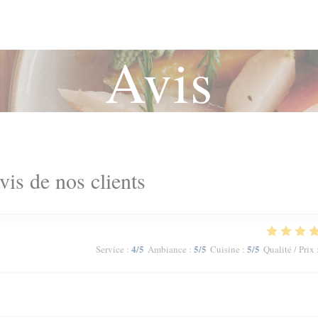
Avis
vis de nos clients
4
/5
5
/5
5
/5
Service
:
Ambiance
:
Cuisine
:
Qualité / Prix