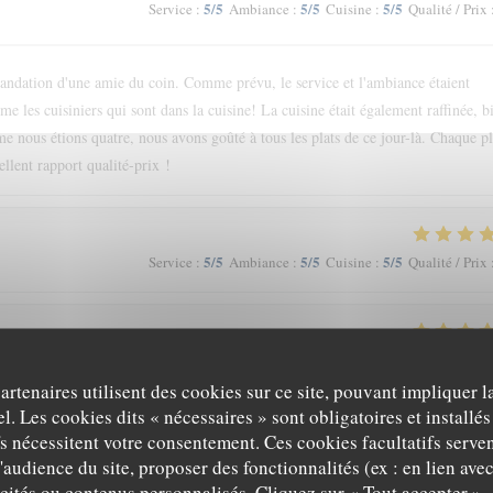
5
/5
5
/5
5
/5
Service
:
Ambiance
:
Cuisine
:
Qualité / Prix
andation d'une amie du coin. Comme prévu, le service et l'ambiance étaient
e les cuisiniers qui sont dans la cuisine! La cuisine était également raffinée, b
e nous étions quatre, nous avons goûté à tous les plats de ce jour-là. Chaque pl
ellent rapport qualité-prix !
5
/5
5
/5
5
/5
Service
:
Ambiance
:
Cuisine
:
Qualité / Prix
5
/5
5
/5
5
/5
Service
:
Ambiance
:
Cuisine
:
Qualité / Prix
partenaires utilisent des cookies sur ce site, pouvant impliquer 
l. Les cookies dits « nécessaires » sont obligatoires et installés
fs nécessitent votre consentement. Ces cookies facultatifs serven
'audience du site, proposer des fonctionnalités (ex : en lien ave
icités ou contenus personnalisés. Cliquez sur « Tout accepter », 