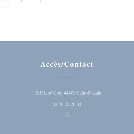
1
2
3
Accès/Contact
((ouvre une nouve
1 Bd René Coty 44600 Saint-Nazaire
02 40 22 20 03
Instagram ((ouvre une nouvelle