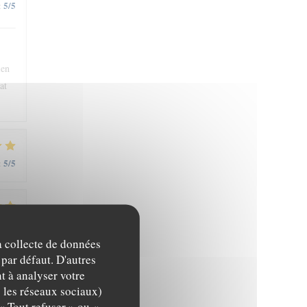
5
/5
:
ien
at
5
/5
:
5
/5
:
la collecte de données
 par défaut. D'autres
t à analyser votre
c les réseaux sociaux)
« Tout refuser » ou «