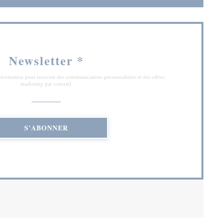
Newsletter
*
'information pour recevoir des communications personnalisées et des offres
marketing par courriel.
S'ABONNER
RE))
NE NOUVELLE FENÊTRE))