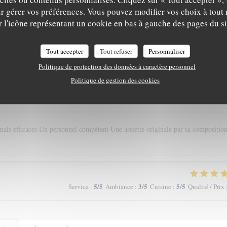
r gérer vos préférences. Vous pouvez modifier vos choix à tou
5
/5
5
/5
5
/5
Service
:
Ambiance
:
Cuisine
:
Qualité / Prix
r l'icône représentant un cookie en bas à gauche des pages du si
tré sur les légumes
Tout accepter
Tout refuser
Personnaliser
Politique de protection des données à caractère personnel
Politique de gestion des cookies
5
/5
5
/5
5
/5
Service
:
Ambiance
:
Cuisine
:
Qualité / Prix
ais efficaces Un personnel compétent Une assiette originale par sa composition
5
/5
3
/5
5
/5
Service
:
Ambiance
:
Cuisine
:
Qualité / Prix