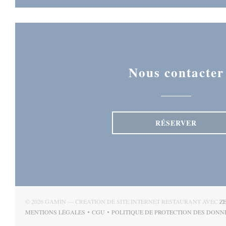
Nous contacter
RÉSERVER
© 2026 GAMIN — CRÉATION DE SITE INTERNET RESTAURANT AVEC
Z
MENTIONS LÉGALES
CGU
POLITIQUE DE PROTECTION DES DONN
((OUVRE UNE NOUVELLE FENÊTRE))
((OUVRE UNE NOUVELLE FENÊTRE))
((