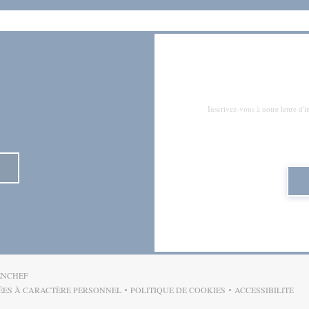
Inscrivez-vous à notre lettre d
((OUVRE UNE NOUVELLE FENÊTRE))
ENCHEF
ÉES À CARACTÈRE PERSONNEL
POLITIQUE DE COOKIES
ACCESSIBILITE
OUVRE UNE NOUVELLE FENÊTRE))
((OUVRE UNE NOUVELLE FENÊT
((OUVRE U