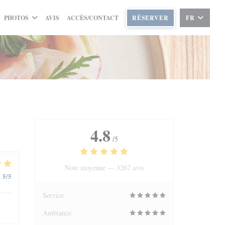
PHOTOS
AVIS
ACCÈS/CONTACT
RÉSERVER
FR
4.8
/5
Note moyenne —
3267 avis
5
/5
:
Service
Ambiance