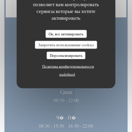
проверки, Дебетовая карточка
позволяет вам контролировать
сервисы которые вы хотите
активировать
Часы работы
Ок, все активировать
Запретить использование cookies
Персонализировать
П�
-
В�
Политика конфиденциальности
08:30 - 15:30
18:30 - 22:00
undefined
•
Среда
08:30 - 22:00
Ч�
-
П�
08:30 - 15:30
18:30 - 22:00
•