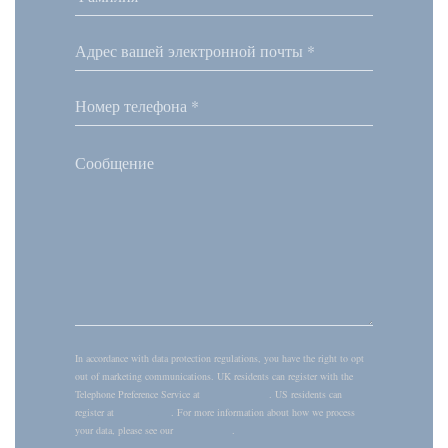
In accordance with data protection regulations, you have the right to opt
out of marketing communications. UK residents can register with the
Telephone Preference Service at
tpsonline.org.uk
. US residents can
register at
donotcall.gov
. For more information about how we process
your data, please see our
privacy policy
.