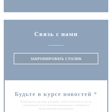
Instagram ((открывается в но
Связь с нами
ЗАБРОНИРОВАТЬ СТОЛИК
Будьте в курсе новостей
*
Подпишитесь на нашу рассылку, чтобы получать от нас по
электронной почте персонализированные сообщения и
маркетинговые предложения.