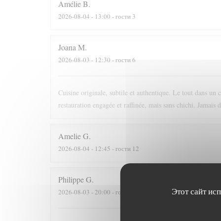
Amélie
B
2026-08-04
- 13:00 - гости 3
Joana
M
2026-08-03
- 12:30 - гости 6
Cuisine originale, subtile et authentique. Le tout dans un 
restauration engagée et raffinée, mais sans chichi. Jamais 
Amelie
G
2026-08-04
- 12:45 - гости 12
Philippe
G
Этот сайт ис
2026-08-03
- 20:00 - гости 3