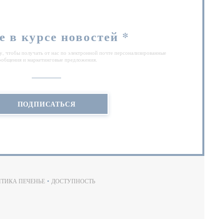
е в курсе новостей
*
, чтобы получать от нас по электронной почте персонализированные
ообщения и маркетинговые предложения.
ПОДПИСАТЬСЯ
ТИКА ПЕЧЕНЬЕ
ДОСТУПНОСТЬ
Е))
((ОТКРЫВАЕТСЯ В НОВОМ ОКНЕ))
((ОТКРЫВАЕТСЯ В НОВОМ ОКНЕ))