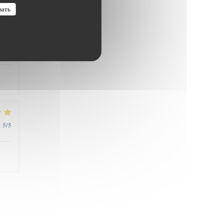
вать
5
/5
:
5
/5
: