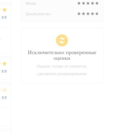
Меню
Цена/качество
5
/5
:
,
Исключительно проверенные
оценки
Оценки только от клиентов,
5
/5
:
сделавших резервирование
3
/5
: