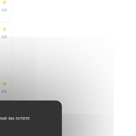
5
/5
:
5
/5
:
5
/5
:
рые вы хотите
5
/5
: