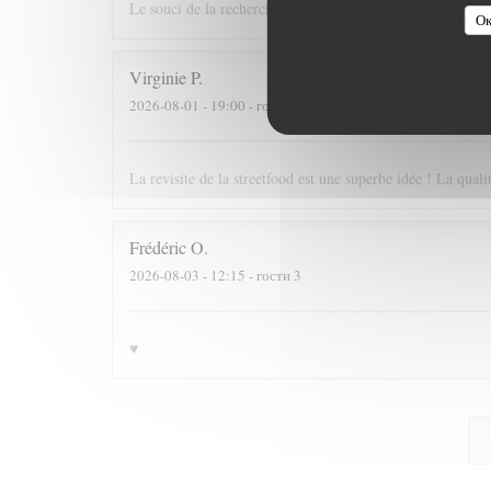
Le souci de la recherche et du changement dans le respect
Ок
Virginie
P
2026-08-01
- 19:00 - гости 2
La revisite de la streetfood est une superbe idée ! La quali
Frédéric
O
2026-08-03
- 12:15 - гости 3
♥️