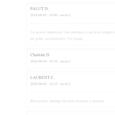
PALUT
D
2026-08-05
- 19:00 - гости 2
Un accueil chaleureux Une ambiance et un décor simples m
ses goûts, ses harmonies. Un voyage.
Charlotte
D
2026-08-04
- 19:30 - гости 3
LAURENT
C
2026-08-04
- 12:15 - гости 2
Bon accueil, mélange des mets étonnant et plaisant.