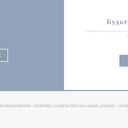
Будьт
Подпишитесь на нашу рассылку
с
К
ОТКРЫВАЕТСЯ В НОВОМ ОКНЕ))
 ИСПОЛЬЗОВАНИЯ
ПОЛИТИКА ЗАЩИТЫ ПЕРСОНАЛЬНЫХ ДАННЫХ
ПОЛИ
((ОТКРЫВАЕТСЯ В НОВОМ ОКНЕ))
((ОТКРЫВАЕТСЯ В НОВОМ ОКН