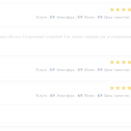
5
/5
5
/5
5
/5
Услуги
:
Атмосфера
:
Меню
:
Цена / качество
ais efficaces Un personnel compétent Une assiette originale par sa composition
5
/5
3
/5
5
/5
Услуги
:
Атмосфера
:
Меню
:
Цена / качество
4
/5
4
/5
4
/5
Услуги
:
Атмосфера
:
Меню
:
Цена / качество