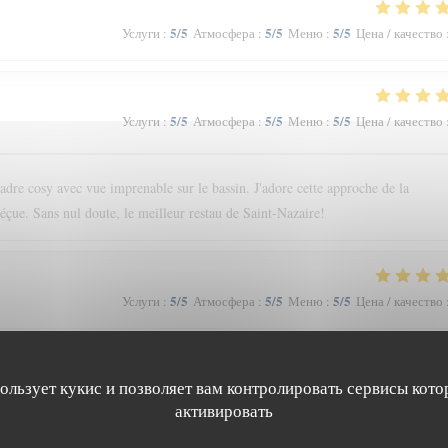
5
/5
5
/5
5
/5
Услуги
:
Атмосфера
:
Меню
:
Цена / качество
5
/5
5
/5
5
/5
Услуги
:
Атмосфера
:
Меню
:
Цена / качество
cadre cosy avec vue imprenable sur le bassin. J'adore cette approche de la
déçue. Sans nul doute, le meilleur restau de Saint-Nazaire!
5
/5
5
/5
5
/5
Услуги
:
Атмосфера
:
Меню
:
Цена / качество
пользует кукис и позволяет вам контролировать сервисы кото
5
/5
5
/5
5
/5
Услуги
:
Атмосфера
:
Меню
:
Цена / качество
активировать