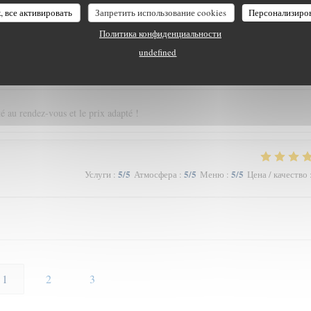
 du goût et du u service…
, все активировать
Запретить использование cookies
Персонализиро
Политика конфиденциальности
undefined
5
/5
5
/5
5
/5
Услуги
:
Атмосфера
:
Меню
:
Цена / качество
té au rendez-vous et le prix adapté !
5
/5
5
/5
5
/5
Услуги
:
Атмосфера
:
Меню
:
Цена / качество
1
2
3