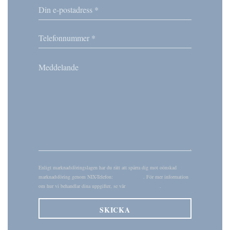
Enligt marknadsföringslagen har du rätt att spärra dig mot oönskad
marknadsföring genom NIX-Telefon:
nixtelefon.org
. För mer information
om hur vi behandlar dina uppgifter, se vår
integritetspolicy
.