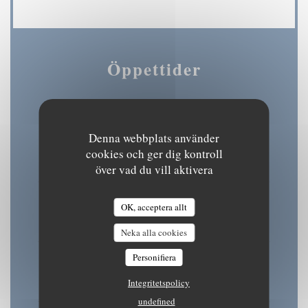
Öppettider
Denna webbplats använder
Man
-
Tis
cookies och ger dig kontroll
08:30 - 15:30
18:30 - 22:00
•
över vad du vill aktivera
Onsdag
OK, acceptera allt
08:30 - 22:00
Neka alla cookies
Personifiera
Tor
-
Fre
08:30 - 15:30
18:30 - 22:00
Integritetspolicy
•
undefined