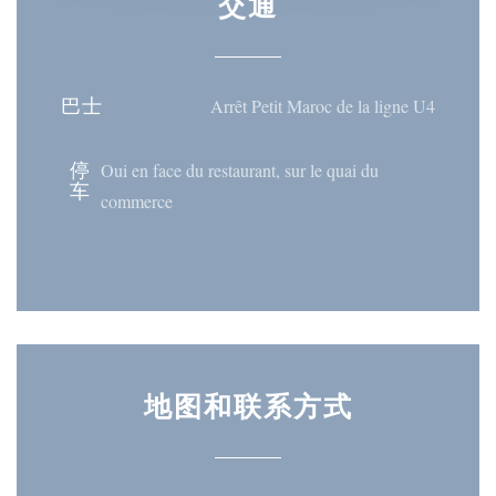
交通
巴士
Arrêt Petit Maroc de la ligne U4
停
Oui en face du restaurant, sur le quai du
车
commerce
地图和联系方式