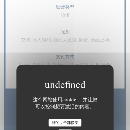
经营类型
酒馆
服务
空调, 私人租用, 残疾人通道, 阳台, 无线上网
支付方式
Amex, 美国运通, Paiement Sans联系人, 欧洲卡/
万事达卡, 现金, 签证, 检查, 借记卡
这个网站使用cookie， 并让您
营业时间
可以控制想要激活的内容。
好的，全部接受