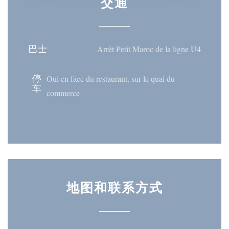
交通
巴士
Arrêt Petit Maroc de la ligne U4
停
Oui en face du restaurant, sur le quai du
车
commerce
地图和联系方式