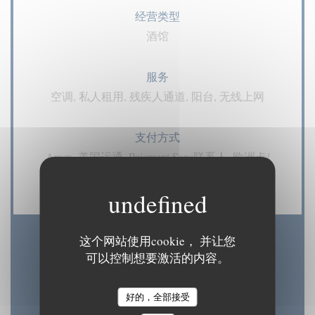
经营类型
酒馆
服务
空调, 私人租用, 残疾人通道, 阳台, 无线上网
支付方式
Amex, 美国运通, Paiement Sans联系人, 欧洲卡/
万事达卡, 现金, 签证, 检查, 借记卡
这个网站使用cookie， 并让您
营业时间
可以控制想要激活的内容。
好的，全部接受