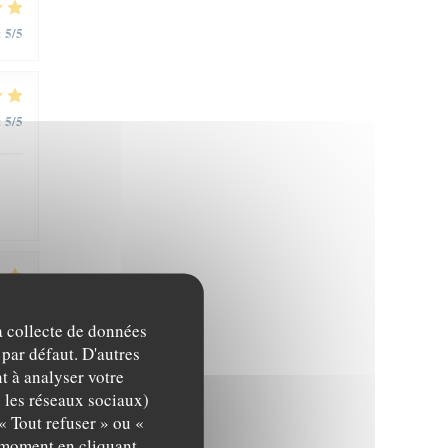
5
/5
:
5
/5
:
5
/5
:
la collecte de données
 par défaut. D'autres
t à analyser votre
5
/5
:
c les réseaux sociaux)
« Tout refuser » ou «
t moment en cliquant