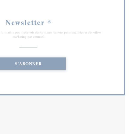
Newsletter
*
'information pour recevoir des communications personnalisées et des offres
marketing par courriel.
S'ABONNER
RE))
NE NOUVELLE FENÊTRE))