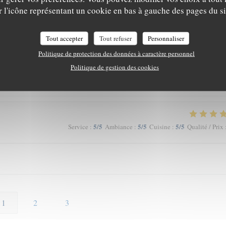
 du goût et du u service…
r l'icône représentant un cookie en bas à gauche des pages du si
Tout accepter
Tout refuser
Personnaliser
5
/5
5
/5
5
/5
Service
:
Ambiance
:
Cuisine
:
Qualité / Prix
Politique de protection des données à caractère personnel
Politique de gestion des cookies
té au rendez-vous et le prix adapté !
5
/5
5
/5
5
/5
Service
:
Ambiance
:
Cuisine
:
Qualité / Prix
1
2
3