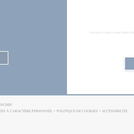
Inscrivez-vous à notre lettre d
((OUVRE UNE NOUVELLE FENÊTRE))
ENCHEF
ÉES À CARACTÈRE PERSONNEL
POLITIQUE DE COOKIES
ACCESSIBILITE
OUVRE UNE NOUVELLE FENÊTRE))
((OUVRE UNE NOUVELLE FENÊT
((OUVRE U