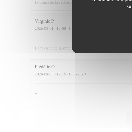
Le souci de la recherche et du changement dans le respect
su
Virginie
P
2026-08-01
- 19:00 - Couverts 2
La revisite de la streetfood est une superbe idée ! La quali
Frédéric
O
2026-08-03
- 12:15 - Couverts 3
♥️