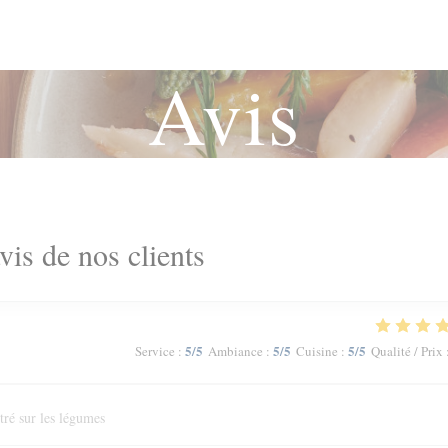
Avis
vis de nos clients
5
/5
5
/5
5
/5
Service
:
Ambiance
:
Cuisine
:
Qualité / Prix
tré sur les légumes