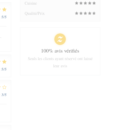
Cuisine
Qualité/Prix
5
/5
:
,
100% avis vérifiés
Seuls les clients ayant réservé ont laissé
leur avis
5
/5
:
3
/5
: