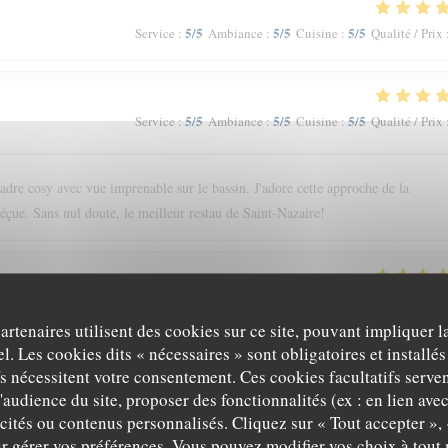
5
/5
5
/5
5
/5
Service
:
Ambiance
:
Cuisine
:
Qualité / Prix
5
/5
5
/5
5
/5
Service
:
Ambiance
:
Cuisine
:
Qualité / Prix
cadre cosy avec vue imprenable sur le bassin. J'adore cette approche de la
déçue. Sans nul doute, le meilleur restau de Saint-Nazaire!
5
/5
5
/5
5
/5
Service
:
Ambiance
:
Cuisine
:
Qualité / Prix
partenaires utilisent des cookies sur ce site, pouvant impliquer 
l. Les cookies dits « nécessaires » sont obligatoires et installés
fs nécessitent votre consentement. Ces cookies facultatifs serven
5
/5
5
/5
5
/5
Service
:
Ambiance
:
Cuisine
:
Qualité / Prix
'audience du site, proposer des fonctionnalités (ex : en lien ave
icités ou contenus personnalisés. Cliquez sur « Tout accepter », 
r gérer vos préférences. Vous pouvez modifier vos choix à tou