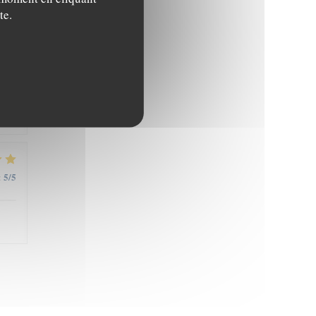
te.
5
/5
:
5
/5
: