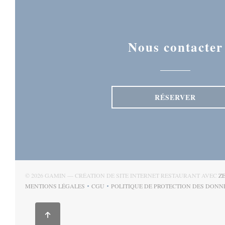
Nous contacter
RÉSERVER
© 2026 GAMIN — CRÉATION DE SITE INTERNET RESTAURANT AVEC
Z
MENTIONS LÉGALES
CGU
POLITIQUE DE PROTECTION DES DONN
((OUVRE UNE NOUVELLE FENÊTRE))
((OUVRE UNE NOUVELLE FENÊTRE))
((