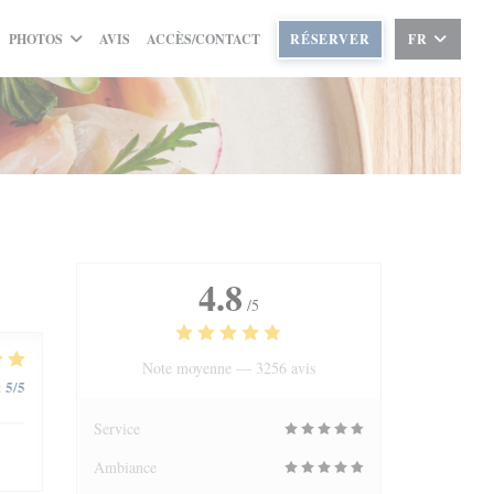
PHOTOS
AVIS
ACCÈS/CONTACT
RÉSERVER
FR
4.8
/5
Note moyenne —
3256 avis
5
/5
:
Service
Ambiance