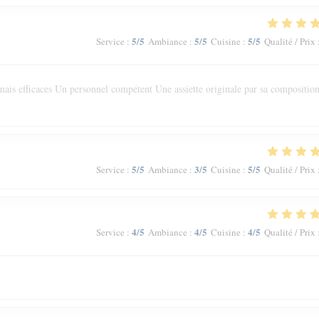
5
/5
5
/5
5
/5
Service
:
Ambiance
:
Cuisine
:
Qualité / Prix
ais efficaces Un personnel compétent Une assiette originale par sa composition
5
/5
3
/5
5
/5
Service
:
Ambiance
:
Cuisine
:
Qualité / Prix
4
/5
4
/5
4
/5
Service
:
Ambiance
:
Cuisine
:
Qualité / Prix