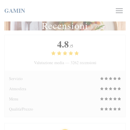
Personalizzazione delle tue scelte sui cookie
GAMIN
Recensioni
4.8
/5
Valutazione media —
3262 recensioni
Servizio
Atmosfera
Menu
Qualità/Prezzo