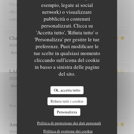
Un accueil chaleureux Une ambiance et un décor simples mais
esempio, legate ai social
network) o visualizzare
efficaces Un personnel compétent Une assiette originale par sa
pubblicità o contenuti
composition, ses goûts, ses harmonies. Un voyage.
personalizzati. Clicca su
'Accetta tutto', 'Rifiuta tutto' o
Charlotte
D
'Personalizza' per gestire le tue
2026-08-04
- 19:30 - Ospiti 3
preferenze. Puoi modificare le
5
/5
3
/5
5
/5
5
/5
tue scelte in qualsiasi momento
Servizio
:
Atmosfera
:
Cucina
:
Qualità / Prezzo
:
cliccando sull'icona del cookie
in basso a sinistra delle pagine
LAURENT
C
del sito.
2026-08-04
- 12:15 - Ospiti 2
4
/5
4
/5
4
/5
3
/5
Servizio
:
Atmosfera
:
Cucina
:
Qualità / Prezzo
:
Ok, accetta tutto
Rifiuta tutti i cookie
Bon accueil, mélange des mets étonnant et plaisant.
Personalizza
Politica di protezione dei dati personali
Amélie
B
Politica di gestione dei cookie
2026-08-04
- 13:00 - Ospiti 3