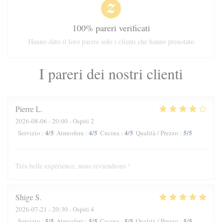
100% pareri verificati
Hanno dato il loro parere solo i clienti che hanno prenotato
I pareri dei nostri clienti
Pierre
L
2026-08-06
- 20:00 - Ospiti 2
4
/5
4
/5
4
/5
5
/5
Servizio
:
Atmosfera
:
Cucina
:
Qualità / Prezzo
:
Très belle expérience, nous reviendrons !
Shige
S
2026-07-21
- 20:30 - Ospiti 4
5
/5
5
/5
5
/5
5
/5
Servizio
:
Atmosfera
:
Cucina
:
Qualità / Prezzo
: