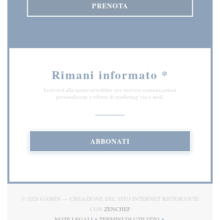
PRENOTA
Rimani informato
*
Iscriversi alla nostra newsletter per ricevere comunicazioni
personalizzate e offerte di marketing via e-mail.
ABBONATI
© 2026 GAMIN — CREAZIONE DEL SITO INTERNET RISTORANTE
((APRE UNA NUOVA FINESTRA)
CON
ZENCHEF
NOTE LEGALI
TERMINI DI UTILIZZO