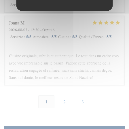
5
/5
5
/5
5
/5
5
/5
Servizio
:
Atmosfera
:
Cucina
:
Qualità / Prezzo
:
Joana
M
2026-08-03
- 12:30 - Ospiti 6
5
/5
5
/5
5
/5
5
/5
Servizio
:
Atmosfera
:
Cucina
:
Qualità / Prezzo
:
Cuisine originale, subtile et authentique. Le tout dans un cadre cosy
avec vue imprenable sur le bassin. J'adore cette approche de la
restauration engagée et raffinée, mais sans chichi. Jamais déçue.
Sans nul doute, le meilleur restau de Saint-Nazaire!
1
2
3