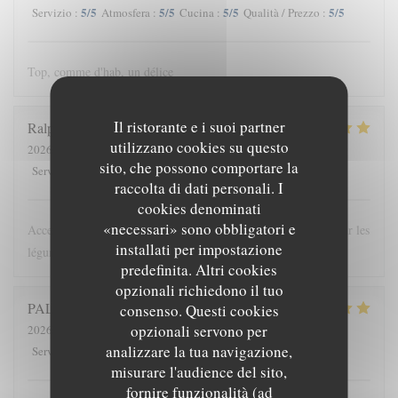
5
/5
5
/5
5
/5
5
/5
Servizio
:
Atmosfera
:
Cucina
:
Qualità / Prezzo
:
Top, comme d'hab, un délice
Il ristorante e i suoi partner
Ralph
E
utilizzano cookies su questo
2026-08-03
- 20:30 - Ospiti 2
sito, che possono comportare la
5
/5
5
/5
5
/5
5
/5
Servizio
:
Atmosfera
:
Cucina
:
Qualità / Prezzo
:
raccolta di dati personali. I
cookies denominati
«necessari» sono obbligatori e
Acceuil sympathique Cuisine originale mais délicieuse centré sur les
installati per impostazione
légumes
predefinita. Altri cookies
opzionali richiedono il tuo
PALUT
D
consenso. Questi cookies
opzionali servono per
2026-08-05
- 19:00 - Ospiti 2
analizzare la tua navigazione,
5
/5
5
/5
5
/5
5
/5
Servizio
:
Atmosfera
:
Cucina
:
Qualità / Prezzo
:
misurare l'audience del sito,
fornire funzionalità (ad