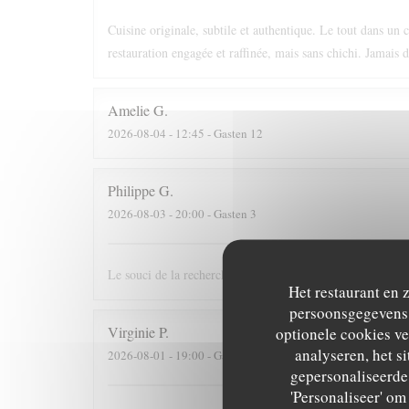
Cuisine originale, subtile et authentique. Le tout dans un 
restauration engagée et raffinée, mais sans chichi. Jamais 
Amelie
G
2026-08-04
- 12:45 - Gasten 12
Philippe
G
2026-08-03
- 20:00 - Gasten 3
Le souci de la recherche et du changement dans le respect
Het restaurant en 
persoonsgegevens. 
Virginie
P
optionele cookies v
analyseren, het si
2026-08-01
- 19:00 - Gasten 2
gepersonaliseerde 
'Personaliseer' o