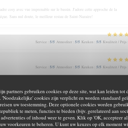
cadre cosy avec vue imprenable sur le bassin. J'adore cette approche de la
déçue. Sans nul doute, le meilleur restau de Saint-Nazaire!
5
/5
5
/5
5
/5
Service
:
Atmosfeer
:
Keuken
:
Kwaliteit / Prijs
5
/5
5
/5
5
/5
Service
:
Atmosfeer
:
Keuken
:
Kwaliteit / Prijs
 du goût et du u service…
zijn partners gebruiken cookies op deze site, wat kan leiden tot
'Noodzakelijke' cookies zijn verplicht en worden standaard ge
ereisen uw toestemming. Deze optionele cookies worden gebruik
tepubliek te meten, functies te bieden (bijv. gerelateerd aan so
5
/5
5
/5
5
/5
Service
:
Atmosfeer
:
Keuken
:
Kwaliteit / Prijs
advertenties of inhoud weer te geven. Klik op 'OK, accepteer alle
m uw voorkeuren te beheren. U kunt uw keuzes op elk moment wi