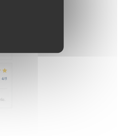
5
/5
:
4
/5
:
ble.