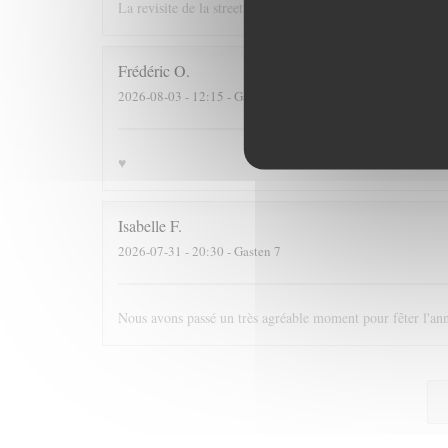
La revisite de la streetfood est une superbe idée ! La quali
Frédéric
O
2026-08-03
- 12:15 - Gasten 3
♥️
Isabelle
F
2026-07-31
- 20:30 - Gasten 7
Nous avons passé un très agréable moment pour fêter l'annive