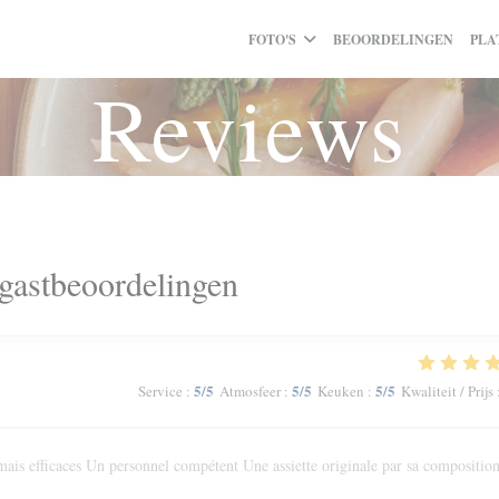
FOTO'S
BEOORDELINGEN
PLA
Reviews
gastbeoordelingen
5
/5
5
/5
5
/5
Service
:
Atmosfeer
:
Keuken
:
Kwaliteit / Prijs
ais efficaces Un personnel compétent Une assiette originale par sa composition