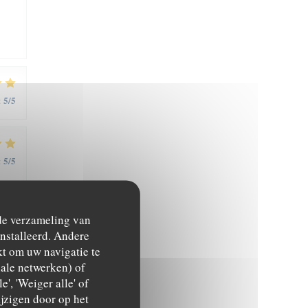
5
/5
:
5
/5
:
 de verzameling van
ïnstalleerd. Andere
t om uw navigatie te
ciale netwerken) of
5
/5
:
', 'Weiger alle' of
jzigen door op het