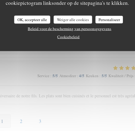
cookiepictogram linksonder op de sitepagina's te klikken.
té au rendez-vous et le prix adapté !
OK, accepteer alle
Weiger alle cookies
Personaliseer
Beleid voor de bescherming van persoonsgegevens
5
/5
5
/5
5
/5
Service
:
Atmosfeer
:
Keuken
:
Kwaliteit / Prijs
Cookiebeleid
5
/5
4
/5
5
/5
Service
:
Atmosfeer
:
Keuken
:
Kwaliteit / Prijs
rsaire de notre fils. Les plats sont bien cuisinés et le personnel est très agréa
1
2
3