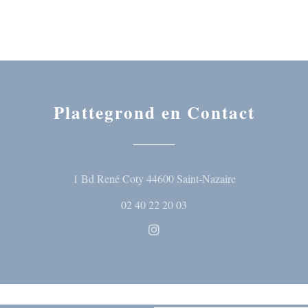
Plattegrond en Contact
((opent in een n
1 Bd René Coty 44600 Saint-Nazaire
02 40 22 20 03
Instagram ((opent in een nieuw