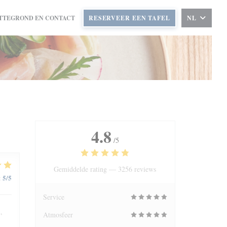
TTEGROND EN CONTACT
RESERVEER EEN TAFEL
NL
4.8
/5
Gemiddelde rating —
3256 reviews
5
/5
:
Service
,
Atmosfeer