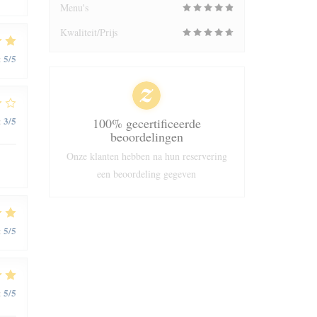
Menu's
Kwaliteit/Prijs
5
/5
:
3
/5
:
100% gecertificeerde
beoordelingen
Onze klanten hebben na hun reservering
een beoordeling gegeven
5
/5
:
5
/5
: