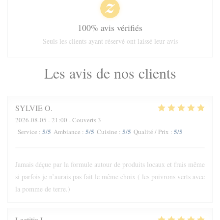
100% avis vérifiés
Seuls les clients ayant réservé ont laissé leur avis
Les avis de nos clients
SYLVIE
O
2026-08-05
- 21:00 - Couverts 3
5
/5
5
/5
5
/5
5
/5
Service
:
Ambiance
:
Cuisine
:
Qualité / Prix
:
Jamais déçue par la formule autour de produits locaux et frais même
si parfois je n’aurais pas fait le même choix ( les poivrons verts avec
la pomme de terre.)
Laetitia
L