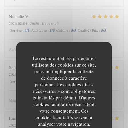
Nathalie
V
2026-08-04
- 20:30 - Couverts 3
4
/5
5
/5
5
/5
5
/5
Service
:
Ambiance
:
Cuisine
:
Qualité / Prix
:
Au top comme chaque fois.
Le restaurant et ses partenaires
utilisent des cookies sur ce site,
Samuel
M
pouvant impliquer la collecte
2026-08-04
- 19:00 - Couverts 2
de données à caractère
4
/5
4
/5
5
/5
4
/5
Service
:
Ambiance
:
Cuisine
:
Qualité / Prix
:
personnel. Les cookies dits «
nécessaires » sont obligatoires
et installés par défaut. D'autres
Menu exelent, aliments de qualité et cuisine élaboré
cookies facultatifs nécessitent
votre consentement. Ces
cookies facultatifs servent à
Luc et Francine
M
analyser votre navigation,
2026-08-03
- 19:00 - Couverts 10