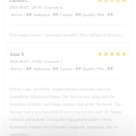
2026-08-07
- 20:30 - Couverts 4
5
/5
5
/5
5
/5
5
/5
Service
:
Ambiance
:
Cuisine
:
Qualité / Prix
:
Très bonne cuisine! Ambiance agréable! Plats raffinés et délicieux.
Anne
S
2026-08-07
- 19:00 - Couverts 3
4
/5
5
/5
5
/5
5
/5
Service
:
Ambiance
:
Cuisine
:
Qualité / Prix
:
Schöne Lage am Hafen. Ansprechendes Ambiente und sehr
freundliche Mitarbeiter/innen. Der Service war zügig und die
bestellten Getränke und Gänge kamen ohne große Wartezeit. Die
Speisen waren geschmachklich hervorragend und auch die Menge
wirklich ausreichend. Einzig bei zugegebenermaßen vollem
Restaurant wurden zwei Getränke vergessen. Insgesamt sehr zu
empfehlen!