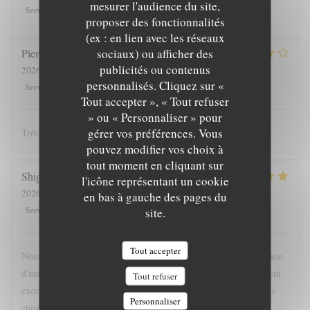
mesurer l'audience du site,
5
/5
5
/5
4
/5
4
/5
Service
:
Ambiance
:
Cuisine
:
Qualité / Prix
:
proposer des fonctionnalités
(ex : en lien avec les réseaux
sociaux) ou afficher des
Pierre
L
publicités ou contenus
2026-08-06
- 20:00 - Couverts 2
personnalisés. Cliquez sur «
4
/5
4
/5
4
/5
5
/5
Service
:
Ambiance
:
Cuisine
:
Qualité / Prix
:
Tout accepter », « Tout refuser
» ou « Personnaliser » pour
gérer vos préférences. Vous
Très belle expérience, nous reviendrons !
pouvez modifier vos choix à
tout moment en cliquant sur
Shige
S
l'icône représentant un cookie
2026-07-21
- 20:30 - Couverts 4
en bas à gauche des pages du
5
/5
5
/5
5
/5
5
/5
Service
:
Ambiance
:
Cuisine
:
Qualité / Prix
:
site.
Tout accepter
Nous'y sommes allées pour la première fois sur la recommandation
d'une amie du coin. Comme prévu, le service et l'ambiance étaient
Tout refuser
excellents et très agréables. Les gens sont tous sympas, même les
Personnaliser
cuisiniers qui sont dans la cuisine! La cuisine était également