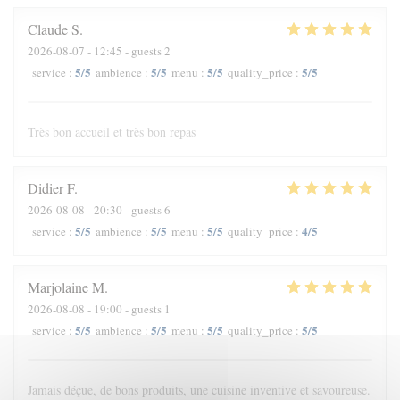
Claude
S
2026-08-07
- 12:45 - guests 2
5
/5
5
/5
5
/5
5
/5
service
:
ambience
:
menu
:
quality_price
:
Très bon accueil et très bon repas
Didier
F
2026-08-08
- 20:30 - guests 6
5
/5
5
/5
5
/5
4
/5
service
:
ambience
:
menu
:
quality_price
:
Marjolaine
M
2026-08-08
- 19:00 - guests 1
5
/5
5
/5
5
/5
5
/5
service
:
ambience
:
menu
:
quality_price
:
Jamais déçue, de bons produits, une cuisine inventive et savoureuse.