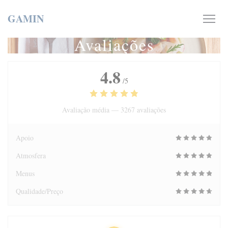
Painel de Gerenciamento de Cookies
GAMIN
Avaliações
4.8
/5
Avaliação média —
3267 avaliações
Apoio
Atmosfera
Menus
Qualidade/Preço