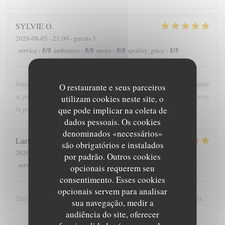
SYLVIE
O
2026-08-05
- 21:00 - guests 3
5
/5
5
/5
5
/5
5
/5
service
:
ambience
:
menu
:
quality_price
:
Jamais déçue par la formule autour de produits locaux et frais même
O restaurante e seus parceiros
si parfois je n’aurais pas fait le même choix ( les poivrons verts avec
utilizam cookies neste site, o
la pomme de terre.)
que pode implicar na coleta de
dados pessoais. Os cookies
denominados «necessários»
Laetitia
L
são obrigatórios e instalados
2026-08-07
- 20:30 - guests 4
por padrão. Outros cookies
5
/5
5
/5
5
/5
5
/5
service
:
ambience
:
menu
:
quality_price
:
opcionais requerem seu
consentimento. Esses cookies
opcionais servem para analisar
Très bonne cuisine! Ambiance agréable! Plats raffinés et délicieux.
sua navegação, medir a
audiência do site, oferecer