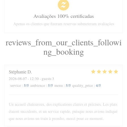
Avaliações 100% certificadas
Apenas os clientes que fizeram reservas submeteram avaliações
reviews_from_our_clients_followi
ng_booking
Stéphanie
D
2026-08-07
- 12:30 - guests 3
5
/5
5
/5
5
/5
4
/5
service
:
ambience
:
menu
:
quality_price
:
Un accueil chaleureux, des explications claires et précises. Les plats
étaient succulents, et un service rapide, puisque nous avions indiqué
que nous avions un train à prendre, merci pour ce moment.