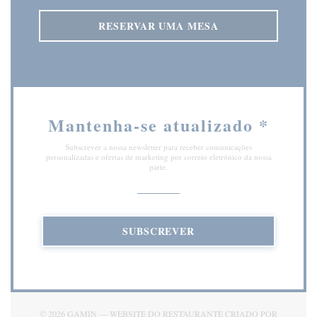
RESERVAR UMA MESA
Mantenha-se atualizado
*
Subscrever a nossa newsletter para receber comunicações
personalizadas e ofertas de marketing por correio eletrónico da nossa
parte.
SUBSCREVER
© 2026 GAMIN — WEBSITE DO RESTAURANTE CRIADO POR