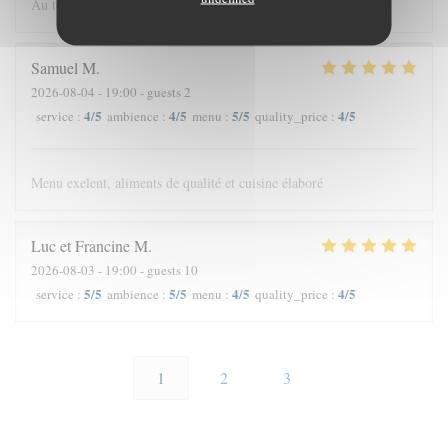
Au top comme chaque fois.
Samuel
M
2026-08-04
- 19:00 - guests 2
4
/5
4
/5
5
/5
4
/5
service
:
ambience
:
menu
:
quality_price
:
Menu exelent, aliments de qualité et cuisine élaboré
Luc et Francine
M
2026-08-03
- 19:00 - guests 10
5
/5
5
/5
4
/5
4
/5
service
:
ambience
:
menu
:
quality_price
:
1
2
3