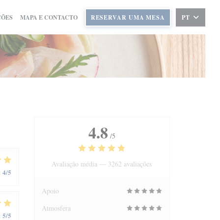
ÇÕES
MAPA E CONTACTO
RESERVAR UMA MESA
PT
4.8
/5
Avaliação média —
3262 avaliações
4
/5
:
Apoio
Atmosfera
5
/5
: