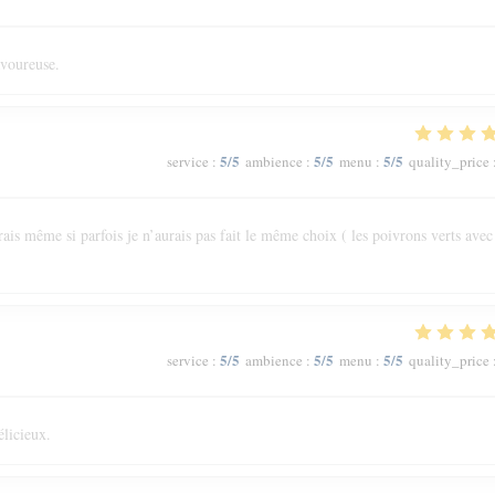
avoureuse.
5
/5
5
/5
5
/5
service
:
ambience
:
menu
:
quality_price
ais même si parfois je n’aurais pas fait le même choix ( les poivrons verts avec
5
/5
5
/5
5
/5
service
:
ambience
:
menu
:
quality_price
élicieux.