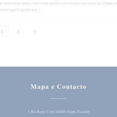
e nous étions quatre, nous avons goûté à tous les plats de ce jour-là. Chaque pl
ellent rapport qualité-prix !
1
2
3
Mapa e Contacto
((abre numa nova
1 Bd René Coty 44600 Saint-Nazaire