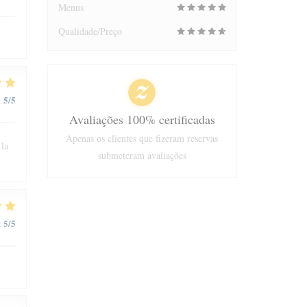
Menus
Qualidade/Preço
5
/5
:
Avaliações 100% certificadas
Apenas os clientes que fizeram reservas
 la
submeteram avaliações
5
/5
: