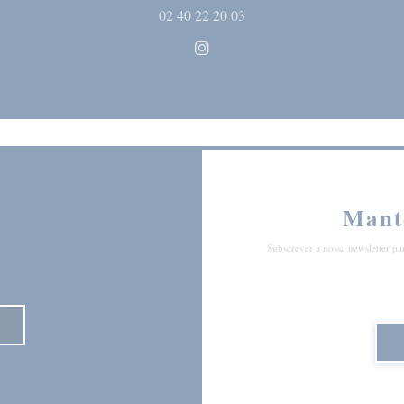
02 40 22 20 03
Instagram ((abre numa nova ja
Mant
Subscrever a nossa newsletter pa