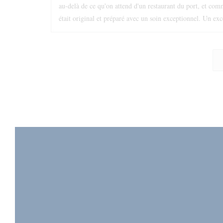
au-delà de ce qu'on attend d'un restaurant du port, et comm
était original et préparé avec un soin exceptionnel. Un exc