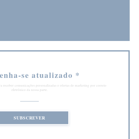
nela))
enha-se atualizado
*
ra receber comunicações personalizadas e ofertas de marketing por correio
eletrónico da nossa parte.
SUBSCREVER