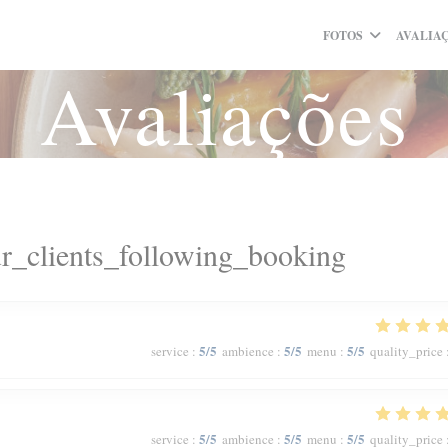
FOTOS
AVALIA
Avaliações
r_clients_following_booking
5
/5
5
/5
5
/5
service
:
ambience
:
menu
:
quality_price
5
/5
5
/5
5
/5
service
:
ambience
:
menu
:
quality_price