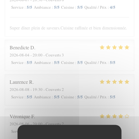
5
/5
5
/5
5
/5
4
/5
Service
:
Ambiance
:
Cuisine
:
Qualité / Prix
:
Super dîner plein de saveurs.Cuisine raffinée et bien dimensionnée.
Benedicte
D
2026-08-04
- 20:00 - Couverts 3
5
/5
5
/5
5
/5
5
/5
Service
:
Ambiance
:
Cuisine
:
Qualité / Prix
:
Laurence
R
2026-08-08
- 19:30 - Couverts 2
5
/5
5
/5
5
/5
5
/5
Service
:
Ambiance
:
Cuisine
:
Qualité / Prix
:
Véronique
F
2026-08-06
- 20:00 - Couverts 2
3
/5
3
/5
4
/5
3
/5
Service
:
Ambiance
:
Cuisine
:
Qualité / Prix
: