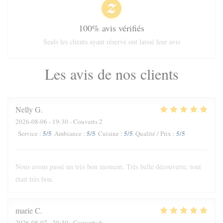
100% avis vérifiés
Seuls les clients ayant réservé ont laissé leur avis
Les avis de nos clients
Nelly
G
2026-08-06
- 19:30 - Couverts 2
5
/5
5
/5
5
/5
5
/5
Service
:
Ambiance
:
Cuisine
:
Qualité / Prix
:
Nous avons passé un très bon moment. Très belle découverte, tout
était très bon.
marie
C
2026-08-07
- 20:30 - Couverts 6