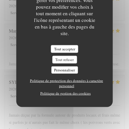
2026-08-08
- 20:30 - Couverts 6
pouvez modifier vos choix à
5
/5
tout moment en cliquant sur
5
/5
5
/5
4
/5
Service
:
Ambiance
:
Cuisine
:
Qualité / Prix
:
l'icône représentant un cookie
en bas à gauche des pages du
Marjolaine
M
site.
2026-08-08
- 19:00 - Couverts 1
5
/5
5
/5
5
/5
5
/5
Service
:
Ambiance
:
Cuisine
:
Qualité / Prix
:
Tout accepter
Tout refuser
Jamais déçue, de bons produits, une cuisine inventive et savoureuse.
Personnaliser
Politique de protection des données à caractère
SYLVIE
O
personnel
2026-08-05
- 21:00 - Couverts 3
Politique de gestion des cookies
5
/5
5
/5
5
/5
5
/5
Service
:
Ambiance
:
Cuisine
:
Qualité / Prix
:
Jamais déçue par la formule autour de produits locaux et frais même
si parfois je n’aurais pas fait le même choix ( les poivrons verts avec