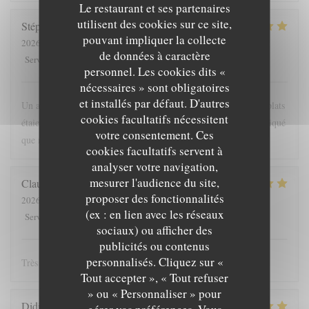
Le restaurant et ses partenaires
utilisent des cookies sur ce site,
Stéphanie
D
pouvant impliquer la collecte
2026-08-07
- 12:30 - Couverts 3
de données à caractère
5
/5
5
/5
5
/5
4
/5
Service
:
Ambiance
:
Cuisine
:
Qualité / Prix
:
personnel. Les cookies dits «
nécessaires » sont obligatoires
et installés par défaut. D'autres
Un accueil chaleureux, des explications claires et précises. Les plats
cookies facultatifs nécessitent
étaient succulents, et un service rapide, puisque nous avions indiqué
votre consentement. Ces
que nous avions un train à prendre, merci pour ce moment.
cookies facultatifs servent à
analyser votre navigation,
mesurer l'audience du site,
Claude
S
proposer des fonctionnalités
2026-08-07
- 12:45 - Couverts 2
(ex : en lien avec les réseaux
5
/5
5
/5
5
/5
5
/5
Service
:
Ambiance
:
Cuisine
:
Qualité / Prix
:
sociaux) ou afficher des
publicités ou contenus
personnalisés. Cliquez sur «
Très bon accueil et très bon repas
Tout accepter », « Tout refuser
» ou « Personnaliser » pour
Didier
F
gérer vos préférences. Vous