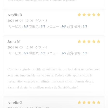
Amélie
B
2026-08-04
- 13:00 - ゲスト 3
5
/5
5
/5
5
/5
5
/5
サービス
:
雰囲気
:
メニュー
:
品質-価格
:
Joana
M
2026-08-03
- 12:30 - ゲスト 6
5
/5
5
/5
5
/5
5
/5
サービス
:
雰囲気
:
メニュー
:
品質-価格
:
Cuisine originale, subtile et authentique. Le tout dans un cadre cosy
avec vue imprenable sur le bassin. J'adore cette approche de la
restauration engagée et raffinée, mais sans chichi. Jamais déçue.
Sans nul doute, le meilleur restau de Saint-Nazaire!
Amelie
G