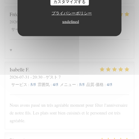
カスタマイズする
プライバシーポリシー
Frédéric
O
undefined
2026-08-03
- 12:15 - ゲスト 3
5
/5
5
/5
5
/5
5
/5
サービス
:
雰囲気
:
メニュー
:
品質-価格
:
♥️
Isabelle
F
2026-07-31
- 20:30 - ゲスト 7
5
/5
4
/5
5
/5
4
/5
サービス
:
雰囲気
:
メニュー
:
品質-価格
:
Nous avons passé un très agréable moment pour fêter l'anniversaire
de notre fils. Les plats sont bien cuisinés et le personnel est très
agréable.