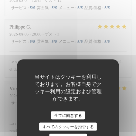
2026-08-04
- 12:45 - ゲスト 12
5
/5
5
/5
5
/5
5
/5
サービス
:
雰囲気
:
メニュー
:
品質-価格
:
Philippe
G
2026-08-03
- 20:00 - ゲスト 3
5
/5
5
/5
5
/5
5
/5
サービス
:
雰囲気
:
メニュー
:
品質-価格
:
Le souci de la recherche et du changement dans le respect du goût
et du u service…
当サイトはクッキーを利用し
ております。お客様自身でク
Virginie
P
ッキー利用の設定および管理
2026-08-01
- 19:00 - ゲスト 2
ができます。
5
/5
5
/5
5
/5
5
/5
サービス
:
雰囲気
:
メニュー
:
品質-価格
:
全てに同意する
La revisite de la streetfood est une superbe idée ! La qualité au
すべてのクッキーを拒否する
rendez-vous et le prix adapté !