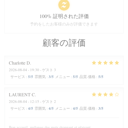
100% 証明された評価
予約をしたお客様のみが評価できます
顧客の評価
Charlotte
D
2026-08-04
- 19:30 - ゲスト 3
5
/5
3
/5
5
/5
5
/5
サービス
:
雰囲気
:
メニュー
:
品質-価格
:
LAURENT
C
2026-08-04
- 12:15 - ゲスト 2
4
/5
4
/5
4
/5
3
/5
サービス
:
雰囲気
:
メニュー
:
品質-価格
:
Bon accueil, mélange des mets étonnant et plaisant.