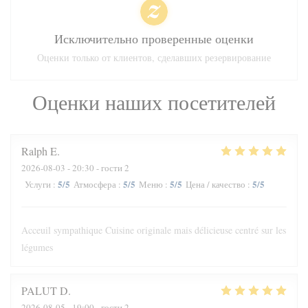
Исключительно проверенные оценки
Оценки только от клиентов, сделавших резервирование
Оценки наших посетителей
Ralph
E
2026-08-03
- 20:30 - гости 2
5
/5
5
/5
5
/5
5
/5
Услуги
:
Атмосфера
:
Меню
:
Цена / качество
:
Acceuil sympathique Cuisine originale mais délicieuse centré sur les
légumes
PALUT
D
2026-08-05
- 19:00 - гости 2