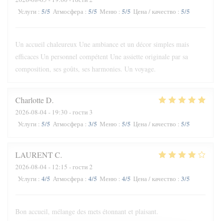
5
/5
5
/5
5
/5
5
/5
Услуги
:
Атмосфера
:
Меню
:
Цена / качество
:
Un accueil chaleureux Une ambiance et un décor simples mais
efficaces Un personnel compétent Une assiette originale par sa
composition, ses goûts, ses harmonies. Un voyage.
Charlotte
D
2026-08-04
- 19:30 - гости 3
5
/5
3
/5
5
/5
5
/5
Услуги
:
Атмосфера
:
Меню
:
Цена / качество
:
LAURENT
C
2026-08-04
- 12:15 - гости 2
4
/5
4
/5
4
/5
3
/5
Услуги
:
Атмосфера
:
Меню
:
Цена / качество
:
Bon accueil, mélange des mets étonnant et plaisant.