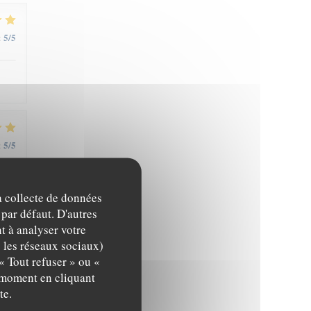
5
/5
:
5
/5
:
la collecte de données
 par défaut. D'autres
t à analyser votre
c les réseaux sociaux)
5
/5
:
« Tout refuser » ou «
t moment en cliquant
te.