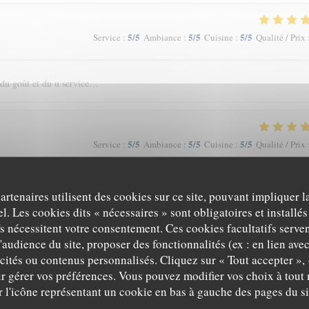
5
/5
5
/5
5
/5
Service
:
Ambiance
:
Cuisine
:
Qualité / Prix
 du goût et du u service…
5
/5
5
/5
5
/5
Service
:
Ambiance
:
Cuisine
:
Qualité / Prix
té au rendez-vous et le prix adapté !
partenaires utilisent des cookies sur ce site, pouvant impliquer 
l. Les cookies dits « nécessaires » sont obligatoires et installés
fs nécessitent votre consentement. Ces cookies facultatifs serven
'audience du site, proposer des fonctionnalités (ex : en lien ave
5
/5
5
/5
5
/5
Service
:
Ambiance
:
Cuisine
:
Qualité / Prix
icités ou contenus personnalisés. Cliquez sur « Tout accepter », 
r gérer vos préférences. Vous pouvez modifier vos choix à tou
r l'icône représentant un cookie en bas à gauche des pages du si