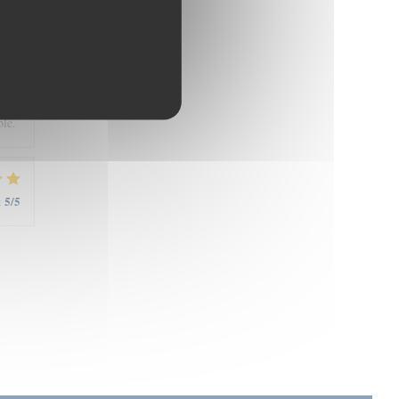
4
/5
:
ble.
5
/5
: