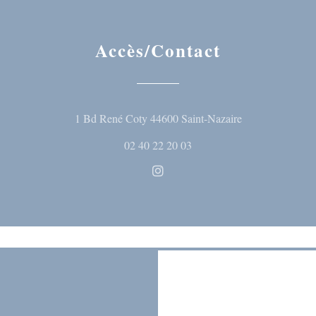
Accès/Contact
((ouvre une nouve
1 Bd René Coty 44600 Saint-Nazaire
02 40 22 20 03
Instagram ((ouvre une nouvelle