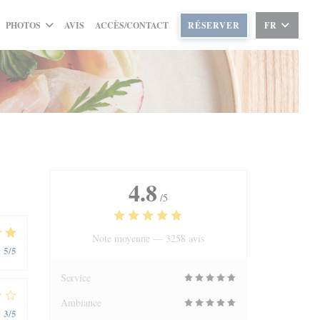
PHOTOS
AVIS
ACCÈS/CONTACT
RÉSERVER
FR
4.8
/5
Note moyenne —
3258 avis
5
/5
:
Service
Ambiance
3
/5
: