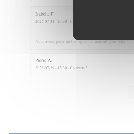
Isabelle
F
2026-07-31
- 20:30 - Couverts 7
Nous avons passé un très agréable moment pour fêter l'annive
Pierre
A
2026-07-29
- 13:30 - Couverts 3