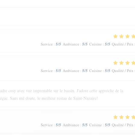
5
/5
5
/5
5
/5
Service
:
Ambiance
:
Cuisine
:
Qualité / Prix
5
/5
5
/5
5
/5
Service
:
Ambiance
:
Cuisine
:
Qualité / Prix
cadre cosy avec vue imprenable sur le bassin. J'adore cette approche de la
déçue. Sans nul doute, le meilleur restau de Saint-Nazaire!
5
/5
5
/5
5
/5
Service
:
Ambiance
:
Cuisine
:
Qualité / Prix