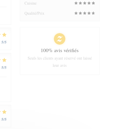
Cuisine
Qualité/Prix
5
/5
:
100% avis vérifiés
Seuls les clients ayant réservé ont laissé
leur avis
5
/5
:
5
/5
: