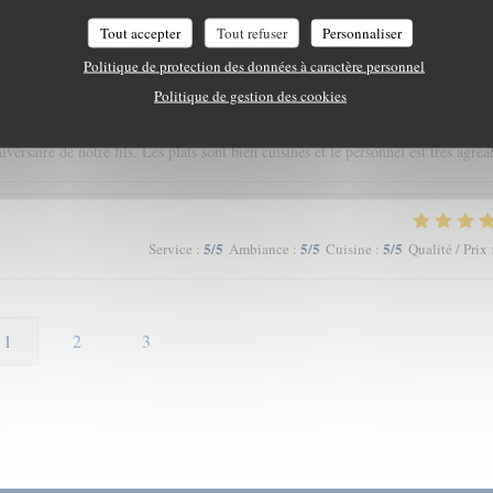
Tout accepter
Tout refuser
Personnaliser
Politique de protection des données à caractère personnel
5
/5
4
/5
5
/5
Service
:
Ambiance
:
Cuisine
:
Qualité / Prix
Politique de gestion des cookies
rsaire de notre fils. Les plats sont bien cuisinés et le personnel est très agréa
5
/5
5
/5
5
/5
Service
:
Ambiance
:
Cuisine
:
Qualité / Prix
1
2
3