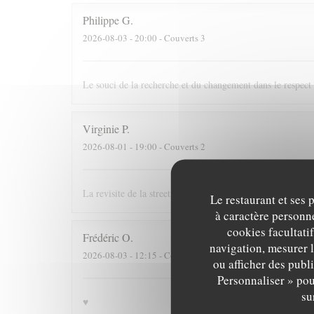
Philippe
G
2026-08-03
- 20:00 - Couverts 3
Le souci de la recherche et du changement dans le respect
Virginie
P
2026-08-01
- 19:00 - Couverts 2
La revisite de la streetfood est une superbe idée ! La quali
Le restaurant et ses 
à caractère personne
cookies facultati
Frédéric
O
navigation, mesurer l
2026-08-03
- 12:15 - Couverts 3
ou afficher des publ
Personnaliser » pou
su
♥️