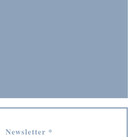
lle fenêtre))
 fenêtre))
Newsletter
*