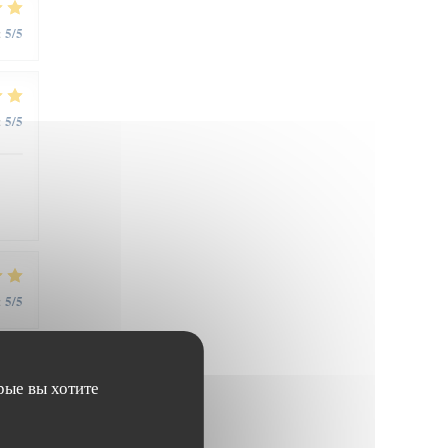
5
/5
:
5
/5
:
5
/5
:
рые вы хотите
5
/5
: