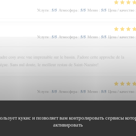
5
/5
5
/5
5
/5
Услуги
:
Атмосфера
:
Меню
:
Цена / качество
5
/5
5
/5
5
/5
Услуги
:
Атмосфера
:
Меню
:
Цена / качество
cadre cosy avec vue imprenable sur le bassin. J'adore cette approche de la
déçue. Sans nul doute, le meilleur restau de Saint-Nazaire!
5
/5
5
/5
5
/5
Услуги
:
Атмосфера
:
Меню
:
Цена / качество
пользует кукис и позволяет вам контролировать сервисы кото
5
/5
5
/5
5
/5
Услуги
:
Атмосфера
:
Меню
:
Цена / качество
активировать