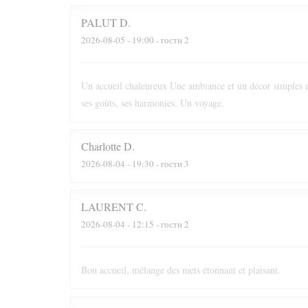
PALUT
D
2026-08-05
- 19:00 - гости 2
Un accueil chaleureux Une ambiance et un décor simples m
ses goûts, ses harmonies. Un voyage.
Charlotte
D
2026-08-04
- 19:30 - гости 3
LAURENT
C
2026-08-04
- 12:15 - гости 2
Bon accueil, mélange des mets étonnant et plaisant.