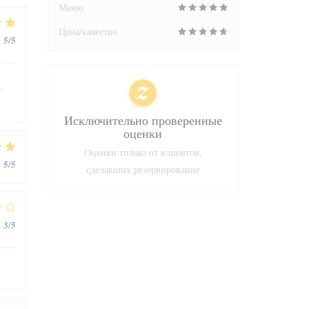
Меню
Цена/качество
5
/5
:
,
Исключительно проверенные
оценки
Оценки только от клиентов,
5
/5
:
сделавших резервирование
3
/5
: