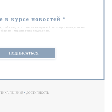
е в курсе новостей
*
, чтобы получать от нас по электронной почте персонализированные
ообщения и маркетинговые предложения.
ПОДПИСАТЬСЯ
ТИКА ПЕЧЕНЬЕ
ДОСТУПНОСТЬ
Е))
((ОТКРЫВАЕТСЯ В НОВОМ ОКНЕ))
((ОТКРЫВАЕТСЯ В НОВОМ ОКНЕ))