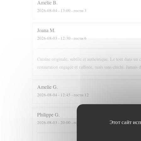
Amélie
B
2026-08-04
- 13:00 - гости 3
Joana
M
2026-08-03
- 12:30 - гости 6
Cuisine originale, subtile et authentique. Le tout dans un 
restauration engagée et raffinée, mais sans chichi. Jamais 
Amelie
G
2026-08-04
- 12:45 - гости 12
Philippe
G
Этот сайт ис
2026-08-03
- 20:00 - гости 3