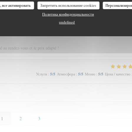
 du goût et du u service…
, все активировать
Запретить использование cookies
Персонализиро
Политика конфиденциальности
undefined
5
/5
5
/5
5
/5
Услуги
:
Атмосфера
:
Меню
:
Цена / качество
té au rendez-vous et le prix adapté !
5
/5
5
/5
5
/5
Услуги
:
Атмосфера
:
Меню
:
Цена / качество
1
2
3