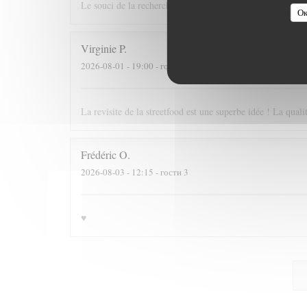
Le souci de la recherche et du changement dans le respect
Ок
Virginie
P
2026-08-01
- 19:00 - гости 2
La revisite de la streetfood est une superbe idée ! La quali
Frédéric
O
2026-08-03
- 12:15 - гости 3
♥️