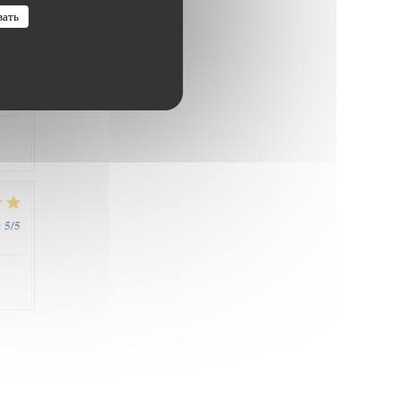
вать
5
/5
:
5
/5
: