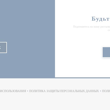
Будьт
Подпишитесь на нашу рассылку
с
К
ОТКРЫВАЕТСЯ В НОВОМ ОКНЕ))
 ИСПОЛЬЗОВАНИЯ
ПОЛИТИКА ЗАЩИТЫ ПЕРСОНАЛЬНЫХ ДАННЫХ
ПОЛИ
((ОТКРЫВАЕТСЯ В НОВОМ ОКНЕ))
((ОТКРЫВАЕТСЯ В НОВОМ ОКН