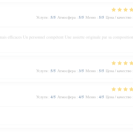
5
/5
5
/5
5
/5
Услуги
:
Атмосфера
:
Меню
:
Цена / качество
ais efficaces Un personnel compétent Une assiette originale par sa composition
5
/5
3
/5
5
/5
Услуги
:
Атмосфера
:
Меню
:
Цена / качество
4
/5
4
/5
4
/5
Услуги
:
Атмосфера
:
Меню
:
Цена / качество