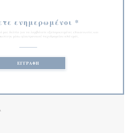
ετε ενημερωμένοι
*
 μας δελτίο για να λαμβάνετε εξατομικευμένες επικοινωνίες και
κετινγκ μέσω ηλεκτρονικού ταχυδρομείου από εμάς.
ΕΓΓΡΑΦΉ
Α
Ι ΣΕ ΝΈΟ ΠΑΡΆΘΥΡΟ))