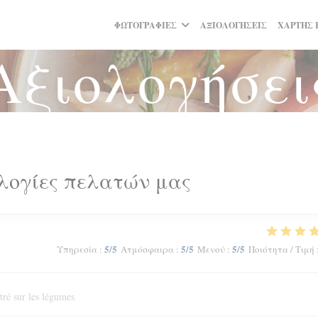
ΦΩΤΟΓΡΑΦΊΕΣ
ΑΞΙΟΛΟΓΉΣΕΙΣ
ΧΆΡΤΗΣ 
Αξιολογήσει
λογίες πελατών μας
5
/5
5
/5
5
/5
Υπηρεσία
:
Ατμόσφαιρα
:
Μενού
:
Ποιότητα / Τιμή
tré sur les légumes