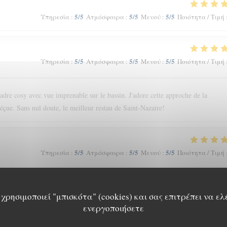
5
/5
5
/5
5
/5
Υπηρεσία
:
Ατμόσφαιρα
:
Μενού
:
Ποιότητα / Τιμή
5
/5
5
/5
5
/5
Υπηρεσία
:
Ατμόσφαιρα
:
Μενού
:
Ποιότητα / Τιμή
cadre cosy avec vue imprenable sur le bassin. J'adore cette approche de la
déçue. Sans nul doute, le meilleur restau de Saint-Nazaire!
5
/5
5
/5
5
/5
Υπηρεσία
:
Ατμόσφαιρα
:
Μενού
:
Ποιότητα / Τιμή
χρησιμοποιεί "μπισκότα" (cookies) και σας επιτρέπει να ελ
5
/5
5
/5
5
/5
Υπηρεσία
:
Ατμόσφαιρα
:
Μενού
:
Ποιότητα / Τιμή
ενεργοποιήσετε