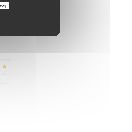
υση
5
/5
:
5
/5
: