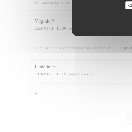
Le souci de la recherche et du changement dans le respect
O
Virginie
P
2026-08-01
- 19:00 - καλεσμένοι 2
La revisite de la streetfood est une superbe idée ! La quali
Frédéric
O
2026-08-03
- 12:15 - καλεσμένοι 3
♥️