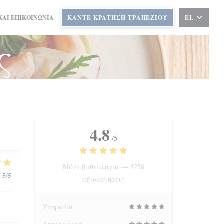
ΚΑΙ ΕΠΙΚΟΙΝΩΝΊΑ
ΚΆΝΤΕ ΚΡΆΤΗΣΗ ΤΡΑΠΕΖΙΟΎ
EL
ς
4.8
/5
Μέση βαθμολογία —
3258
5
/5
:
αξιολογήσεις
Υπηρεσία