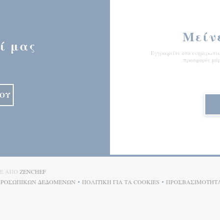
Μείν
ί μας
Εγγραφείτε στο ενημερωτικό
προσφορές μάρ
ΙΟΎ
((ΑΝΟΊΓΕΙ ΣΕ ΝΈΟ ΠΑΡΆΘΥΡΟ))
ΚΕ ΑΠΌ
ZENCHEF
 ΠΡΟΣΩΠΙΚΏΝ ΔΕΔΟΜΈΝΩΝ
ΠΟΛΙΤΙΚΉ ΓΙΑ ΤΑ COOKIES
ΠΡΟΣΒΑΣΙΜΌΤΗΤ
((ΑΝΟΊΓΕΙ ΣΕ ΝΈΟ ΠΑΡΆΘΥΡΟ))
((ΑΝΟΊΓΕΙ ΣΕ ΝΈΟ ΠΑΡΆΘΥΡΟ))
((ΑΝΟΊΓΕ