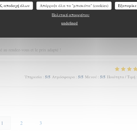
 du goût et du u service…
K, αποδοχή όλων
Απόρριψε όλα τα "μπισκότα" (cookies)
Εξατομίκε
Πολιτική απορρήτου
undefined
5
/5
5
/5
5
/5
Υπηρεσία
:
Ατμόσφαιρα
:
Μενού
:
Ποιότητα / Τιμή
té au rendez-vous et le prix adapté !
5
/5
5
/5
5
/5
Υπηρεσία
:
Ατμόσφαιρα
:
Μενού
:
Ποιότητα / Τιμή
1
2
3