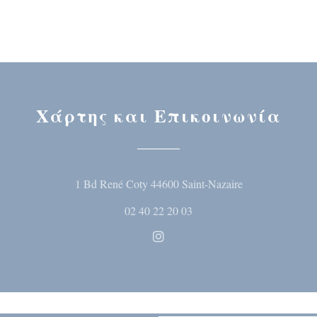
Χάρτης και Επικοινωνία
((ανοίγει σε ν
1 Bd René Coty 44600 Saint-Nazaire
02 40 22 20 03
Instagram ((ανοίγει σε νέο 