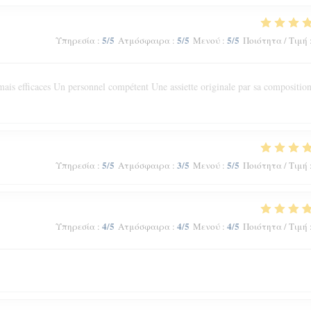
5
/5
5
/5
5
/5
Υπηρεσία
:
Ατμόσφαιρα
:
Μενού
:
Ποιότητα / Τιμή
ais efficaces Un personnel compétent Une assiette originale par sa composition
5
/5
3
/5
5
/5
Υπηρεσία
:
Ατμόσφαιρα
:
Μενού
:
Ποιότητα / Τιμή
4
/5
4
/5
4
/5
Υπηρεσία
:
Ατμόσφαιρα
:
Μενού
:
Ποιότητα / Τιμή