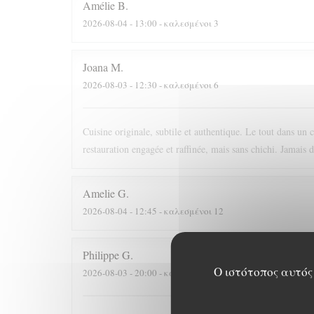
Amélie
B
2026-08-04
- 13:00 - καλεσμένοι 3
Joana
M
2026-08-03
- 12:30 - καλεσμένοι 6
Cuisine originale, subtile et authentique. Le tout dans un 
restauration engagée et raffinée, mais sans chichi. Jamais 
Amelie
G
2026-08-04
- 12:45 - καλεσμένοι 12
Philippe
G
Ο ιστότοπος αυτός 
2026-08-03
- 20:00 - καλεσμένοι 3