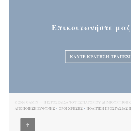
Επικοινωνήστε μαζ
ΚΆΝΤΕ ΚΡΆΤΗΣΗ ΤΡΑΠΕΖ
© 2026 GAMIN — Η ΙΣΤΟΣΕΛΊΔΑ ΤΟΥ ΕΣΤΙΑΤΟΡΊΟΥ ΔΗΜΙΟΥΡΓΉΘΗ
ΑΠΟΠΟΊΗΣΗ ΕΥΘΎΝΗΣ
ΌΡΟΙ ΧΡΉΣΗΣ
ΠΟΛΙΤΙΚΉ ΠΡΟΣΤΑΣΊΑΣ
((ΑΝΟΊΓΕΙ ΣΕ ΝΈΟ ΠΑΡΆΘΥΡΟ))
((ΑΝΟΊΓΕΙ ΣΕ ΝΈΟ ΠΑΡΆΘΥΡΟ))