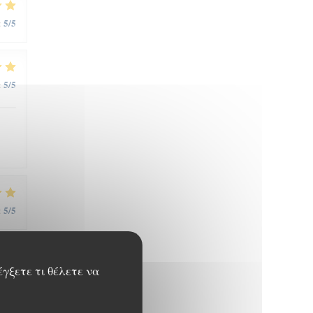
5
/5
:
5
/5
:
5
/5
:
έγξετε τι θέλετε να
5
/5
: