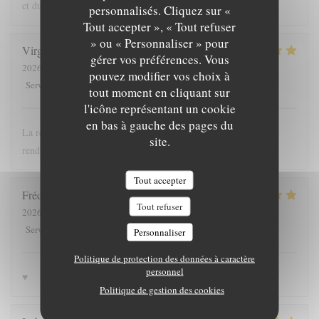
et du u service…
personnalisés. Cliquez sur «
Tout accepter », « Tout refuser
» ou « Personnaliser » pour
Virginie
P
gérer vos préférences. Vous
2026-08-01
- 19:00 - Couverts 2
pouvez modifier vos choix à
5
/5
5
/5
5
/5
5
/5
Service
:
Ambiance
:
Cuisine
:
Qualité / Prix
:
tout moment en cliquant sur
l'icône représentant un cookie
en bas à gauche des pages du
La revisite de la streetfood est une superbe idée ! La qualité au
site.
rendez-vous et le prix adapté !
Tout accepter
Frédéric
O
Tout refuser
2026-08-03
- 12:15 - Couverts 3
5
/5
5
/5
5
/5
5
/5
Service
:
Ambiance
:
Cuisine
:
Qualité / Prix
:
Personnaliser
Politique de protection des données à caractère
personnel
♥️
Politique de gestion des cookies