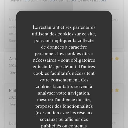
Service
:
Ambiance
:
Cuisine
:
Qualité / Prix
:
Cuisine originale, subtile et authentique. Le tout dans un cadre cosy
avec vue imprenable sur le bassin. J'adore cette approche de la
Le restaurant et ses partenaires
utilisent des cookies sur ce site,
restauration engagée et raffinée, mais sans chichi. Jamais déçue.
pouvant impliquer la collecte
Sans nul doute, le meilleur restau de Saint-Nazaire!
de données à caractère
personnel. Les cookies dits «
Amelie
G
nécessaires » sont obligatoires
2026-08-04
- 12:45 - Couverts 12
et installés par défaut. D'autres
5
/5
5
/5
5
/5
5
/5
cookies facultatifs nécessitent
Service
:
Ambiance
:
Cuisine
:
Qualité / Prix
:
votre consentement. Ces
cookies facultatifs servent à
Philippe
G
analyser votre navigation,
2026-08-03
- 20:00 - Couverts 3
mesurer l'audience du site,
5
/5
5
/5
5
/5
5
/5
Service
:
Ambiance
:
Cuisine
:
Qualité / Prix
:
proposer des fonctionnalités
(ex : en lien avec les réseaux
sociaux) ou afficher des
Le souci de la recherche et du changement dans le respect du goût
publicités ou contenus