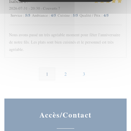
Isabelle
F
2026-07-31
- 20:30 - Couverts 7
5
/5
4
/5
5
/5
4
/5
Service
:
Ambiance
:
Cuisine
:
Qualité / Prix
:
Nous avons passé un très agréable moment pour fêter l'anniversaire
de notre fils. Les plats sont bien cuisinés et le personnel est très
agréable.
1
2
3
Accès/Contact