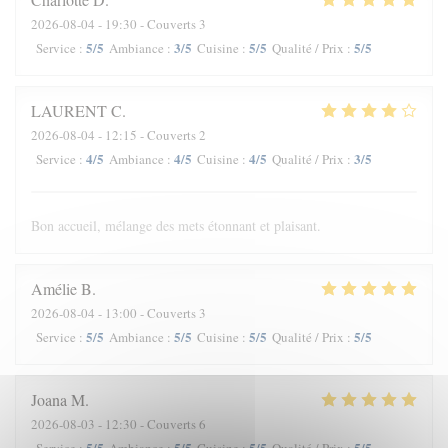
2026-08-04
- 19:30 - Couverts 3
5
/5
3
/5
5
/5
5
/5
Service
:
Ambiance
:
Cuisine
:
Qualité / Prix
:
LAURENT
C
2026-08-04
- 12:15 - Couverts 2
4
/5
4
/5
4
/5
3
/5
Service
:
Ambiance
:
Cuisine
:
Qualité / Prix
:
Bon accueil, mélange des mets étonnant et plaisant.
Amélie
B
2026-08-04
- 13:00 - Couverts 3
5
/5
5
/5
5
/5
5
/5
Service
:
Ambiance
:
Cuisine
:
Qualité / Prix
:
Joana
M
2026-08-03
- 12:30 - Couverts 6
5
/5
5
/5
5
/5
5
/5