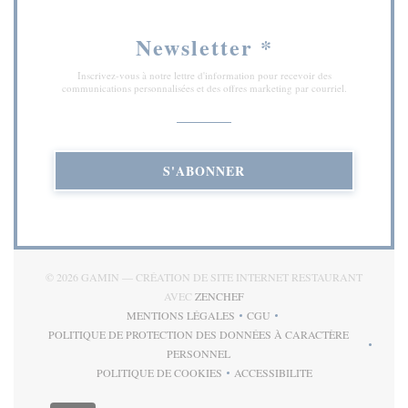
Newsletter
*
Inscrivez-vous à notre lettre d'information pour recevoir des
communications personnalisées et des offres marketing par courriel.
S'ABONNER
© 2026 GAMIN — CRÉATION DE SITE INTERNET RESTAURANT
((OUVRE UNE NOUVELLE FENÊT
AVEC
ZENCHEF
MENTIONS LÉGALES
CGU
((OUVRE UNE NOUVELLE FENÊTRE))
((OUVRE UNE NOUVELLE FE
POLITIQUE DE PROTECTION DES DONNÉES À CARACTÈRE
((OUVRE UNE NOUVELLE FENÊTRE))
PERSONNEL
POLITIQUE DE COOKIES
ACCESSIBILITE
((OUVRE UNE NOUVELLE FENÊTRE))
((OUVRE UNE NOUVELLE 