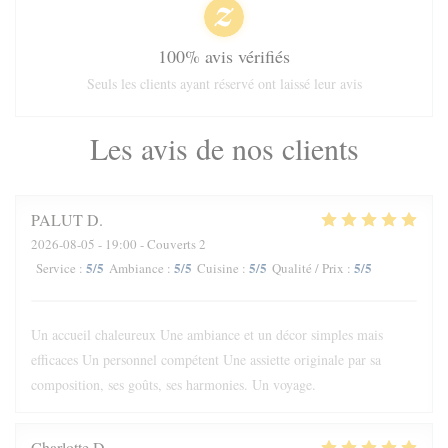
100% avis vérifiés
Seuls les clients ayant réservé ont laissé leur avis
Les avis de nos clients
PALUT
D
2026-08-05
- 19:00 - Couverts 2
5
/5
5
/5
5
/5
5
/5
Service
:
Ambiance
:
Cuisine
:
Qualité / Prix
:
Un accueil chaleureux Une ambiance et un décor simples mais
efficaces Un personnel compétent Une assiette originale par sa
composition, ses goûts, ses harmonies. Un voyage.
Charlotte
D