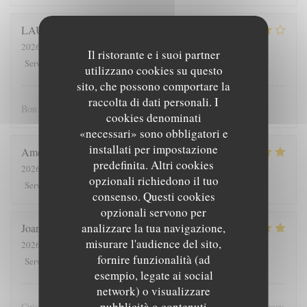
LAURENT
C
2026-08-04
- 12:15 - Ospiti 2
Il ristorante e i suoi partner
4
/5
4
/5
4
/5
3
/5
Servizio
:
Atmosfera
:
Cucina
:
Qualità / Prezzo
:
utilizzano cookies su questo
sito, che possono comportare la
raccolta di dati personali. I
Bon accueil, mélange des mets étonnant et plaisant.
cookies denominati
«necessari» sono obbligatori e
installati per impostazione
Amélie
B
predefinita. Altri cookies
2026-08-04
- 13:00 - Ospiti 3
opzionali richiedono il tuo
5
/5
5
/5
5
/5
5
/5
Servizio
:
Atmosfera
:
Cucina
:
Qualità / Prezzo
:
consenso. Questi cookies
opzionali servono per
analizzare la tua navigazione,
Joana
M
misurare l'audience del sito,
2026-08-03
- 12:30 - Ospiti 6
fornire funzionalità (ad
5
/5
5
/5
5
/5
5
/5
Servizio
:
Atmosfera
:
Cucina
:
Qualità / Prezzo
:
esempio, legate ai social
network) o visualizzare
pubblicità o contenuti
Cuisine originale, subtile et authentique. Le tout dans un cadre cosy