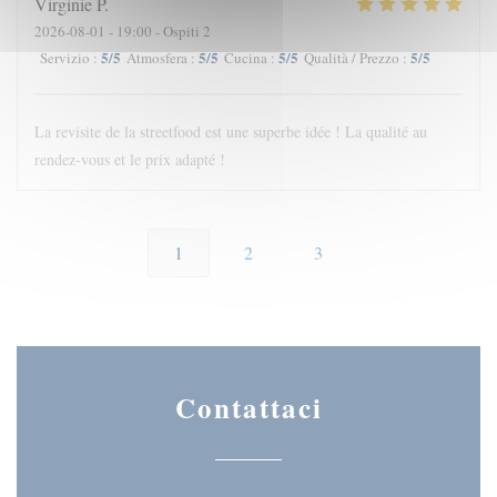
Virginie
P
2026-08-01
- 19:00 - Ospiti 2
5
/5
5
/5
5
/5
5
/5
Servizio
:
Atmosfera
:
Cucina
:
Qualità / Prezzo
:
La revisite de la streetfood est une superbe idée ! La qualité au
rendez-vous et le prix adapté !
1
2
3
Contattaci