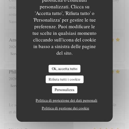
personalizzati. Clicca su
avec vue imprenable sur le bassin. J'adore cette approche de la
'Accetta tutto', 'Rifiuta tutto' o
restauration engagée et raffinée, mais sans chichi. Jamais déçue.
'Personalizza' per gestire le tue
Sans nul doute, le meilleur restau de Saint-Nazaire!
preferenze. Puoi modificare le
tue scelte in qualsiasi momento
cliccando sull'icona del cookie
Amelie
G
in basso a sinistra delle pagine
2026-08-04
- 12:45 - Ospiti 12
del sito.
5
/5
5
/5
5
/5
5
/5
Servizio
:
Atmosfera
:
Cucina
:
Qualità / Prezzo
:
Ok, accetta tutto
Philippe
G
2026-08-03
- 20:00 - Ospiti 3
Rifiuta tutti i cookie
5
/5
5
/5
5
/5
5
/5
Servizio
:
Atmosfera
:
Cucina
:
Qualità / Prezzo
:
Personalizza
Politica di protezione dei dati personali
Le souci de la recherche et du changement dans le respect du goût
Politica di gestione dei cookie
et du u service…