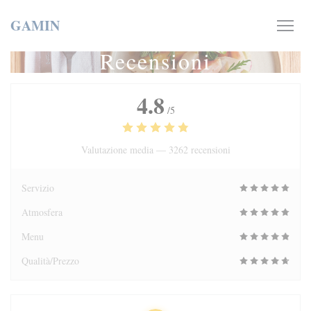
Personalizzazione delle tue scelte sui cookie
GAMIN
Recensioni
4.8
/5
Valutazione media —
3262 recensioni
Servizio
Atmosfera
Menu
Qualità/Prezzo