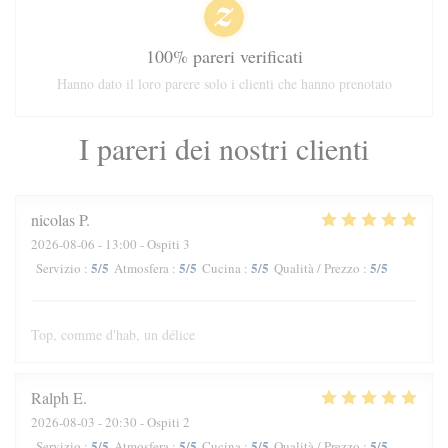
100% pareri verificati
Hanno dato il loro parere solo i clienti che hanno prenotato
I pareri dei nostri clienti
nicolas
P
2026-08-06
- 13:00 - Ospiti 3
5
/5
5
/5
5
/5
5
/5
Servizio
:
Atmosfera
:
Cucina
:
Qualità / Prezzo
:
Top, comme d'hab, un délice
Ralph
E
2026-08-03
- 20:30 - Ospiti 2
5
/5
5
/5
5
/5
5
/5
Servizio
:
Atmosfera
:
Cucina
:
Qualità / Prezzo
: