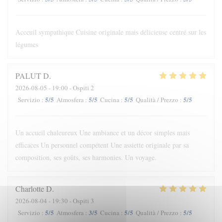
Acceuil sympathique Cuisine originale mais délicieuse centré sur les
légumes
PALUT
D
2026-08-05
- 19:00 - Ospiti 2
5
/5
5
/5
5
/5
5
/5
Servizio
:
Atmosfera
:
Cucina
:
Qualità / Prezzo
:
Un accueil chaleureux Une ambiance et un décor simples mais
efficaces Un personnel compétent Une assiette originale par sa
composition, ses goûts, ses harmonies. Un voyage.
Charlotte
D
2026-08-04
- 19:30 - Ospiti 3
5
/5
3
/5
5
/5
5
/5
Servizio
:
Atmosfera
:
Cucina
:
Qualità / Prezzo
: