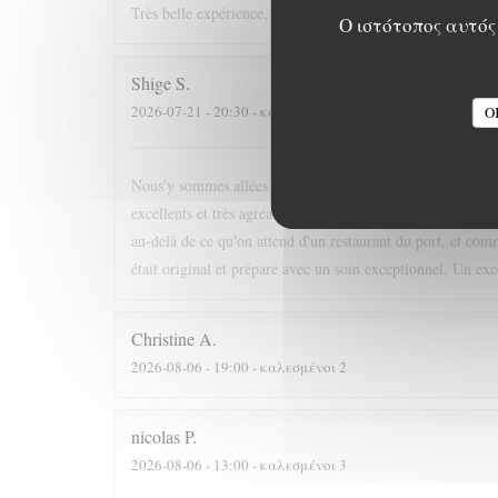
Très belle expérience, nous reviendrons !
Ο ιστότοπος αυτός 
Shige
S
2026-07-21
- 20:30 - καλεσμένοι 4
O
Nous'y sommes allées pour la première fois sur la recomm
excellents et très agréables. Les gens sont tous sympas, mêm
au-delà de ce qu'on attend d'un restaurant du port, et comm
était original et préparé avec un soin exceptionnel. Un exc
Christine
A
2026-08-06
- 19:00 - καλεσμένοι 2
nicolas
P
2026-08-06
- 13:00 - καλεσμένοι 3