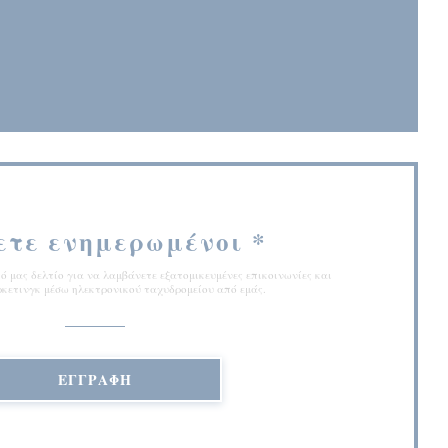
παράθυρο))
ετε ενημερωμένοι
*
 μας δελτίο για να λαμβάνετε εξατομικευμένες επικοινωνίες και
κετινγκ μέσω ηλεκτρονικού ταχυδρομείου από εμάς.
ΕΓΓΡΑΦΉ