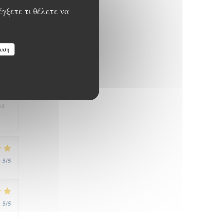
έγξετε τι θέλετε να
5
/5
:
υση
ien
at
5
/5
:
5
/5
: