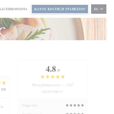
ΚΑΙ ΕΠΙΚΟΙΝΩΝΊΑ
ΚΆΝΤΕ ΚΡΆΤΗΣΗ ΤΡΑΠΕΖΙΟΎ
EL
ς
4.8
/5
Μέση βαθμολογία —
3267
5
/5
:
αξιολογήσεις
Υπηρεσία
 la