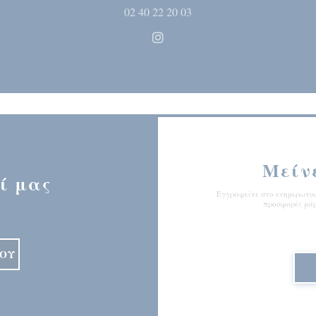
02 40 22 20 03
Instagram ((ανοίγει σε νέο 
Μείν
ί μας
Εγγραφείτε στο ενημερωτικό
προσφορές μάρ
ΙΟΎ