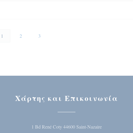
1
2
3
Χάρτης και Επικοινωνία
((ανοίγει σε ν
1 Bd René Coty 44600 Saint-Nazaire