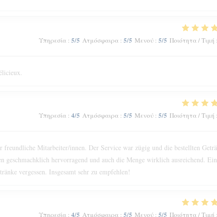
5
/5
5
/5
5
/5
Υπηρεσία
:
Ατμόσφαιρα
:
Μενού
:
Ποιότητα / Τιμή
élicieux.
4
/5
5
/5
5
/5
Υπηρεσία
:
Ατμόσφαιρα
:
Μενού
:
Ποιότητα / Τιμή
reundliche Mitarbeiter/innen. Der Service war zügig und die bestellten Getr
n geschmachklich hervorragend und auch die Menge wirklich ausreichend. Ein
ränke vergessen. Insgesamt sehr zu empfehlen!
4
/5
5
/5
5
/5
Υπηρεσία
:
Ατμόσφαιρα
:
Μενού
:
Ποιότητα / Τιμή