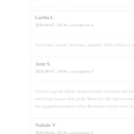
Laetitia
L
2026-08-07
- 20:30 - καλεσμένοι 4
Très bonne cuisine! Ambiance agréable! Plats raffinés et d
Anne
S
2026-08-07
- 19:00 - καλεσμένοι 3
Schöne Lage am Hafen. Ansprechendes Ambiente und sehr f
und Gänge kamen ohne große Wartezeit. Die Speisen ware
bei zugegebenermaßen vollem Restaurant wurden zwei Get
Nathalie
V
2026-08-04
- 20:30 - καλεσμένοι 3