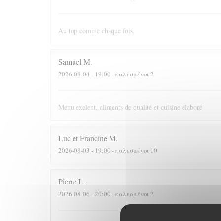
Au top comme chaque fois.
Samuel
M
2026-08-04
- 19:00 - καλεσμένοι 2
Menu exelent, aliments de qualité et cuisine élaboré
Luc et Francine
M
2026-08-03
- 19:00 - καλεσμένοι 10
Pierre
L
2026-08-06
- 20:00 - καλεσμένοι 2